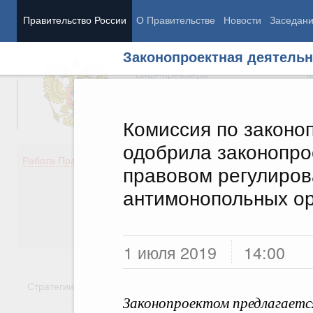
Правительство России
О Правительстве
Новости
Заседан
Законопроектная деятельн
Председатель Правительства
М
Вице-премьеры
М
Комиссия по законо
одобрила законопро
Демография
Занято
Работа Правительства
правовом регулиров
Здоровье
Технол
Образование
Эконом
антимонопольных ор
Культура
Финан
Общество
Социал
Государство
1 июля 2019
14:00
Стратегии
Государственные программы
Национальн
Законопроектом предлагается