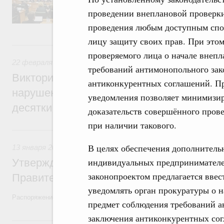
председателя Совета Федерации Валентин
проведении внеплановой проверки 
секретарями.
проведения любым доступным спос
лицу защиту своих прав. При этом
22 февраля 2022, вторник
проверяемого лица о начале внеп
22 февраля 2022
,
Экологическая безопасность. Обращение
требований антимонопольного зако
Виктория Абрамченко: Ответственность з
антиконкурентных соглашений. Пр
нарушения при перевалке угля в портах 
уведомления позволяет минимизир
десятки раз
доказательств совершённого про
при наличии такового.
13 января 2022, четверг
В целях обеспечения дополнитель
13 января 2022
,
Правовые вопросы работы Правительства
индивидуальных предпринимателе
Утверждён план законопроектной деятел
законопроектом предлагается ввес
Правительства на 2022 год
уведомлять орган прокуратуры о 
Распоряжение от 30 декабря 2021 года №3994-р
предмет соблюдения требований а
заключения антиконкурентных со
11 октября 2021, понедельник