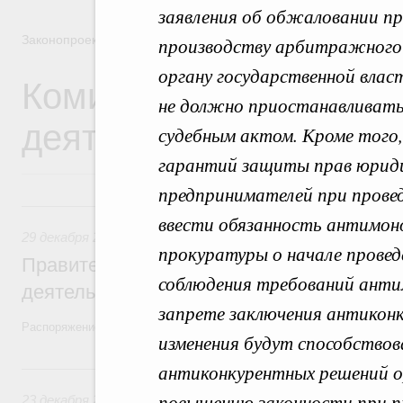
заявления об обжаловании пр
Законопроектная деятельность
производству арбитражного с
органу государственной влас
Комиссия Правительст
не должно приостанавливатьс
деятельности
судебным актом. Кроме того,
гарантий защиты прав юриди
предпринимателей при провед
29 декабря 2025, понедельник
ввести обязанность антимоно
29 декабря 2025
,
Правовые вопросы работы Правительств
прокуратуры о начале провед
Правительство утвердило план законопр
соблюдения требований анти
деятельности на 2026 год
запрете заключения антикон
Распоряжение от 19 декабря 2025 года №3886-р
изменения будут способствов
23 декабря 2024, понедельник
антиконкурентных решений о
повышению законности при п
23 декабря 2024