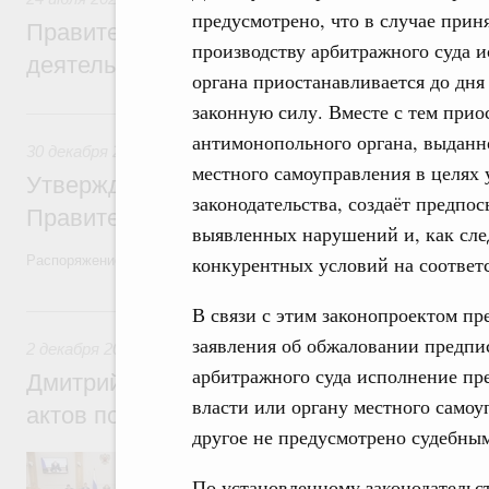
предусмотрено, что в случае прин
Правительство повышает качество норм
производству арбитражного суда 
деятельности
органа приостанавливается до дня
законную силу. Вместе с тем при
30 декабря 2022, пятница
антимонопольного органа, выданно
30 декабря 2022
,
Правовые вопросы работы Правительств
местного самоуправления в целях
Утверждён план законопроектной деятел
законодательства, создаёт предпо
Правительства на 2023 год
выявленных нарушений и, как сле
конкурентных условий на соответ
Распоряжение от 23 декабря 2022 года №4112-р
2 декабря 2022, пятница
В связи с этим законопроектом пре
заявления об обжаловании предпи
2 декабря 2022
,
Правовые вопросы работы Правительства
арбитражного суда исполнение пр
Дмитрий Григоренко: Проблема неприня
власти или органу местного самоу
актов полностью решена
другое не предусмотрено судебным
Заместитель Председателя Правительств
Правительства России принял участие в 
По установленному законодательс