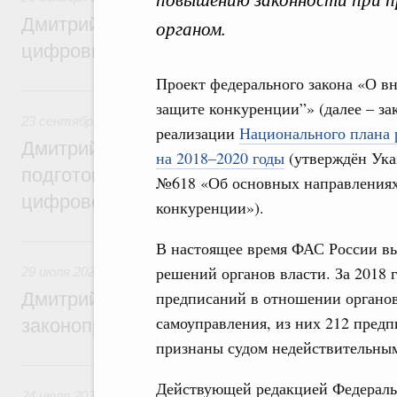
Дмитрий Григоренко: Правительство уси
органом.
цифровизацию законопроектной деятель
Проект федерального закона «О в
23 сентября 2024, понедельник
защите конкуренции”» (далее – за
23 сентября 2024
,
Правовые вопросы работы Правительс
реализации
Национального плана 
Дмитрий Григоренко: Правительство пер
на 2018–2020 годы
(утверждён Указ
подготовки нормативных актов и законоп
№618 «Об основных направлениях
цифровой формат
конкуренции»).
29 июля 2024, понедельник
В настоящее время ФАС России вы
решений органов власти. За 2018
29 июля 2024
,
Правовые вопросы работы Правительства 
предписаний в отношении органов
Дмитрий Григоренко: Цифровизация пов
самоуправления, из них 212 предп
законопроектной деятельности
признаны судом недействительны
24 июля 2023, понедельник
Действующей редакцией Федераль
24 июля 2023
,
Правовые вопросы работы Правительства 