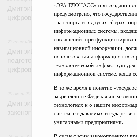
«ЭРА-ГЛОНАСС» при создании отд
Дмитрий Григоренко: Правительство уси
предусмотрено, что государствен
цифровизацию законопроектной деятель
транспорта и в других сферах, оп
информационные системы, входящ
23 сентября 2024, понедельник
соглашений, при функционировани
23 сентября 2024
,
Правовые вопросы работы Правительс
навигационной информации, должн
Дмитрий Григоренко: Правительство пер
использования информационного р
подготовки нормативных актов и законоп
технологической инфраструктуры
цифровой формат
информационной системе, когда ес
29 июля 2024, понедельник
В то же время в понятие «государ
29 июля 2024
,
Правовые вопросы работы Правительства 
закреплённое Федеральным зако
Дмитрий Григоренко: Цифровизация пов
технологиях и о защите информа
законопроектной деятельности
систем, создаваемых государств
унитарными предприятиями.
24 июля 2023, понедельник
В связи с этим законопроектом пр
24 июля 2023
,
Правовые вопросы работы Правительства 