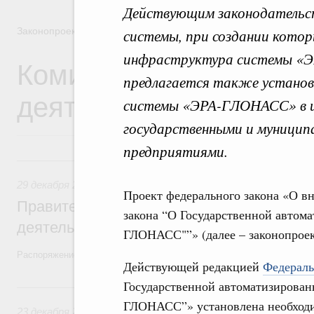
Действующим законодательс
Законопроектная деятельность
системы, при создании кото
инфраструктура системы «
Комиссия Правительст
предлагается также установ
деятельности
системы «ЭРА-ГЛОНАСС» в и
государственными и муници
предприятиями.
29 декабря 2025, понедельник
29 декабря 2025
,
Правовые вопросы работы Правительств
Проект федерального закона «О вн
Правительство утвердило план законопр
закона “О Государственной автом
деятельности на 2026 год
ГЛОНАСС"”» (далее – законопроек
Распоряжение от 19 декабря 2025 года №3886-р
Действующей редакцией
Федераль
Государственной автоматизирова
23 декабря 2024, понедельник
ГЛОНАСС”» установлена необходи
23 декабря 2024