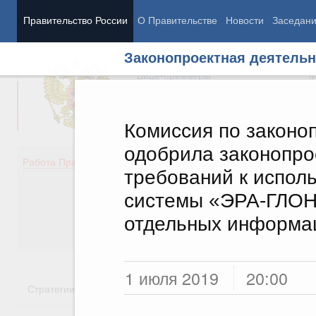
Правительство России
О Правительстве
Новости
Заседан
Законопроектная деятельн
Председатель Правительства
М
Вице-премьеры
М
Комиссия по законо
одобрила законопро
Демография
Занято
Работа Правительства
требований к испол
Здоровье
Технол
Образование
Эконом
системы «ЭРА-ГЛОН
Культура
Финан
отдельных информа
Общество
Социал
Государство
1 июля 2019
20:00
Стратегии
Государственные программы
Национальн