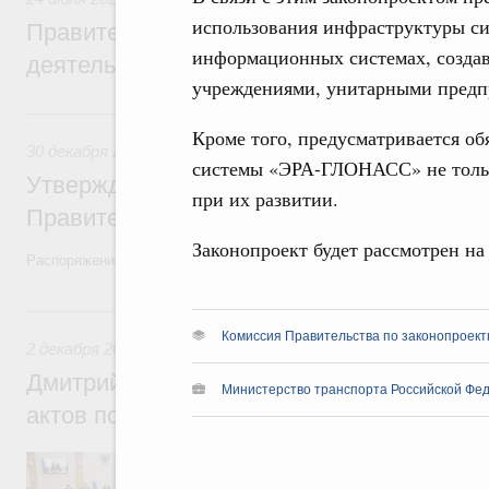
использования инфраструктуры 
Правительство повышает качество норм
информационных системах, созда
деятельности
учреждениями, унитарными предп
30 декабря 2022, пятница
Кроме того, предусматривается о
30 декабря 2022
,
Правовые вопросы работы Правительств
системы «ЭРА-ГЛОНАСС» не тольк
Утверждён план законопроектной деятел
при их развитии.
Правительства на 2023 год
Законопроект будет рассмотрен на
Распоряжение от 23 декабря 2022 года №4112-р
2 декабря 2022, пятница
Комиссия Правительства по законопроект
2 декабря 2022
,
Правовые вопросы работы Правительства
Дмитрий Григоренко: Проблема неприня
Министерство транспорта Российской Фед
актов полностью решена
Заместитель Председателя Правительств
Правительства России принял участие в 