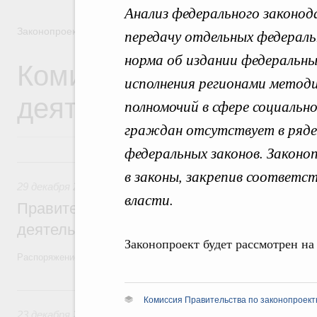
Анализ федерального законо
Законопроектная деятельность
передачу отдельных федераль
норма об издании федеральны
Комиссия Правительст
исполнения регионами метод
деятельности
полномочий в сфере социаль
граждан отсутствует в ряде
федеральных законов. Законо
29 декабря 2025, понедельник
в законы, закрепив соответс
29 декабря 2025
,
Правовые вопросы работы Правительств
власти.
Правительство утвердило план законопр
деятельности на 2026 год
Законопроект будет рассмотрен на
Распоряжение от 19 декабря 2025 года №3886-р
23 декабря 2024, понедельник
Комиссия Правительства по законопроект
23 декабря 2024