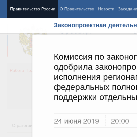
Правительство России
О Правительстве
Новости
Заседан
Законопроектная деятельн
Председатель Правительства
М
Вице-премьеры
М
Комиссия по законо
одобрила законопро
Демография
Занято
Работа Правительства
исполнения региона
Здоровье
Технол
Образование
Эконом
федеральных полно
Культура
Финан
поддержки отдельны
Общество
Социал
Государство
24 июня 2019
20:00
Стратегии
Государственные программы
Национальн