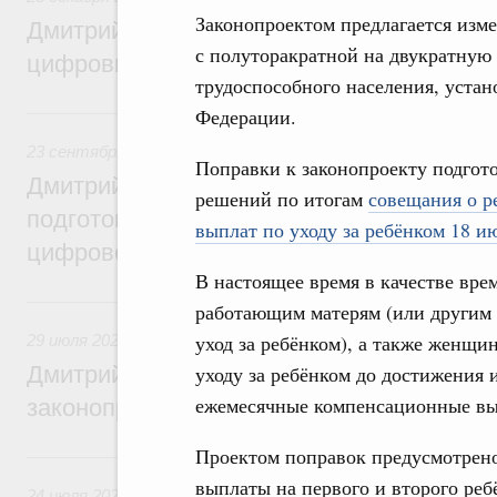
Законопроектом предлагается изм
Дмитрий Григоренко: Правительство уси
с полуторакратной на двукратну
цифровизацию законопроектной деятель
трудоспособного населения, уста
23 сентября 2024, понедельник
Федерации.
23 сентября 2024
,
Правовые вопросы работы Правительс
Поправки к законопроекту подго
Дмитрий Григоренко: Правительство пер
решений по итогам
совещания о 
подготовки нормативных актов и законоп
выплат по уходу за ребёнком 18 и
цифровой формат
В настоящее время в качестве вре
29 июля 2024, понедельник
работающим матерям (или другим
уход за ребёнком), а также женщ
29 июля 2024
,
Правовые вопросы работы Правительства 
Дмитрий Григоренко: Цифровизация пов
уходу за ребёнком до достижения 
ежемесячные компенсационные вып
законопроектной деятельности
Проектом поправок предусмотрено 
24 июля 2023, понедельник
выплаты на первого и второго ребё
24 июля 2023
,
Правовые вопросы работы Правительства 