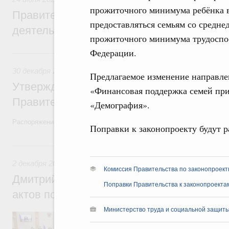
прожиточного минимума ребёнка в
Правительство повышает качество норм
предоставляться семьям со средн
деятельности
прожиточного минимума трудоспос
Федерации.
30 декабря 2022, пятница
30 декабря 2022
,
Правовые вопросы работы Правительств
Предлагаемое изменение направле
Утверждён план законопроектной деятел
«Финансовая поддержка семей при
Правительства на 2023 год
«Демография».
Распоряжение от 23 декабря 2022 года №4112-р
Поправки к законопроекту будут р
2 декабря 2022, пятница
2 декабря 2022
,
Правовые вопросы работы Правительства
Комиссия Правительства по законопроект
Дмитрий Григоренко: Проблема неприня
Поправки Правительства к законопроекта
актов полностью решена
Министерство труда и социальной защиты
Заместитель Председателя Правительств
Правительства России принял участие в 