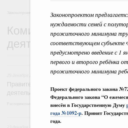
Законопроектная деятельность
Законопроектом предлагаетс
нуждаемости семей с полуто
Комиссия Правительст
прожиточного минимума труд
деятельности
соответствующем субъекте Ф
предусмотрено введение с 1 
первого и второго ребёнка от
29 декабря 2025, понедельник
прожиточного минимума ребё
29 декабря 2025
,
Правовые вопросы работы Правительств
Правительство утвердило план законопр
Проект федерального закона №72
деятельности на 2026 год
Федерального закона “О ежемес
внесён в Государственную Думу
Распоряжение от 19 декабря 2025 года №3886-р
года №1092-р
. Принят Государст
23 декабря 2024, понедельник
года.
23 декабря 2024