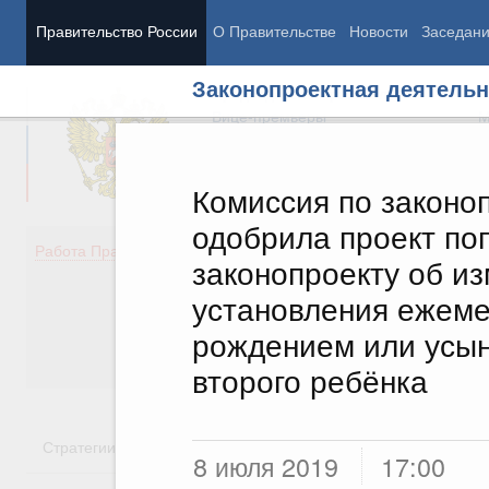
Правительство России
О Правительстве
Новости
Заседан
Законопроектная деятельн
Председатель Правительства
М
Вице-премьеры
М
Комиссия по законо
одобрила проект по
Демография
Занято
Работа Правительства
законопроекту об и
Здоровье
Технол
Образование
Эконом
установления ежеме
Культура
Финан
рождением или усын
Общество
Социал
Государство
второго ребёнка
Стратегии
Государственные программы
Национальн
8 июля 2019
17:00