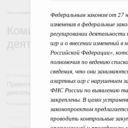
Законопроектная деятельность
Федеральным законом от 27 
изменения в федеральные зак
Комиссия Правительст
регулировании деятельности 
деятельности
игр и о внесении изменений 
Российской Федерации», кот
полномочия по ведению списк
29 декабря 2025, понедельник
сведения, что они занимаютс
29 декабря 2025
,
Правовые вопросы работы Правительств
азартных игр с нарушением з
Правительство утвердило план законопр
ФНС России по выявлению так
деятельности на 2026 год
закреплены. В целях устранен
Распоряжение от 19 декабря 2025 года №3886-р
законопроектом предлагаетс
23 декабря 2024, понедельник
проводить контрольные закуп
организацией и проведением 
23 декабря 2024