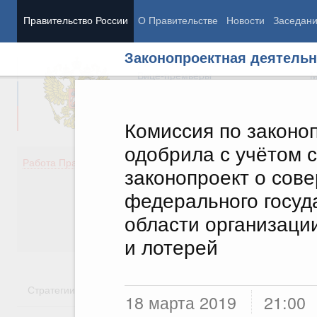
Правительство России
О Правительстве
Новости
Заседан
Законопроектная деятельн
Председатель Правительства
М
Вице-премьеры
М
Комиссия по законо
одобрила с учётом 
Демография
Занято
Работа Правительства
законопроект о сов
Здоровье
Технол
Образование
Эконом
федерального госуд
Культура
Финан
области организаци
Общество
Социал
Государство
и лотерей
Стратегии
Государственные программы
Национальн
18 марта 2019
21:00