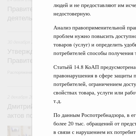
людей и не предоставляют им ис
Правительство повышает качество норм
недостоверную.
деятельности
Анализ правоприменительной прак
30 декабря 2022, пятница
проблем нужно повысить доступно
30 декабря 2022
,
Правовые вопросы работы Правительств
товаров (услуг) и определить удо
Утверждён план законопроектной деятел
потребителей способы получения 
Правительства на 2023 год
Статьёй 14.8 КоАП предусмотрена
Распоряжение от 23 декабря 2022 года №4112-р
правонарушения в сфере защиты п
потребителей, ограничением дост
2 декабря 2022, пятница
свойствах товара, услуги или ра
2 декабря 2022
,
Правовые вопросы работы Правительства
т.д.
Дмитрий Григоренко: Проблема неприня
По данным Роспотребнадзора, в е
актов полностью решена
более 20 тыс. обращений от предс
Заместитель Председателя Правительств
в связи с нарушением их потреби
Правительства России принял участие в 