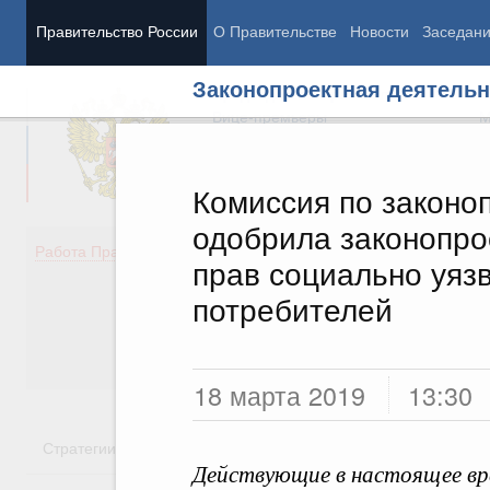
Правительство России
О Правительстве
Новости
Заседан
Законопроектная деятельн
Председатель Правительства
М
Вице-премьеры
М
Комиссия по законо
одобрила законопро
Демография
Занято
Работа Правительства
прав социально уяз
Здоровье
Технол
Образование
Эконом
потребителей
Культура
Финан
Общество
Социал
Государство
18 марта 2019
13:30
Стратегии
Государственные программы
Национальн
Действующие в настоящее вр