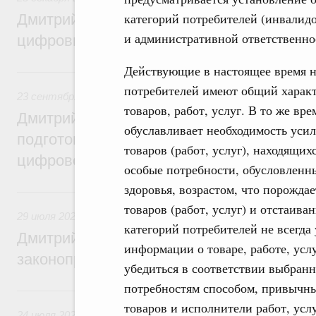
категорий потребителей (инвалид
Дмитрий Григоренко: Правительство уси
и административной ответственно
цифровизацию законопроектной деятель
Действующие в настоящее время н
23 сентября 2024, понедельник
потребителей имеют общий характ
23 сентября 2024
,
Правовые вопросы работы Правительс
товаров, работ, услуг. В то же вр
Дмитрий Григоренко: Правительство пер
обуславливает необходимость уси
подготовки нормативных актов и законоп
товаров (работ, услуг), находящ
цифровой формат
особые потребности, обусловленн
здоровья, возрастом, что порожда
29 июля 2024, понедельник
товаров (работ, услуг) и отстаива
29 июля 2024
,
Правовые вопросы работы Правительства 
категорий потребителей не всегда
Дмитрий Григоренко: Цифровизация пов
информации о товаре, работе, услу
законопроектной деятельности
убедиться в соответствии выбранн
потребностям способом, привычны
24 июля 2023, понедельник
товаров и исполнители работ, усл
24 июля 2023
,
Правовые вопросы работы Правительства 