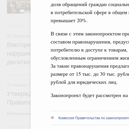
председателя Совета Федерации Валентин
доля обращений граждан социальн
секретарями.
в потребительской сфере в общем
превышает 20%.
22 февраля 2022, вторник
В связи с этим законопроектом пр
22 февраля 2022
,
Экологическая безопасность. Обращение
составом правонарушения, предус
Виктория Абрамченко: Ответственность з
потребителю в доступе к товарам,
нарушения при перевалке угля в портах 
обусловленным ограничением жизн
десятки раз
За такие правонарушения предлаг
размере от 15 тыс. до 30 тыс. руб
13 января 2022, четверг
рублей для юридических лиц.
13 января 2022
,
Правовые вопросы работы Правительства
Утверждён план законопроектной деятел
Законопроект будет рассмотрен на
Правительства на 2022 год
Распоряжение от 30 декабря 2021 года №3994-р
Комиссия Правительства по законопроект
11 октября 2021, понедельник