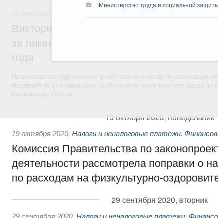
Министерство труда и социальной защиты
11 октября 2021
,
Экологическая безопасность. Обращение
Виктория Абрамченко: Закон об ответств
за ликвидацию эковреда заработает с 1 
года
Правительство подготовило проект закона о мерах по реализации 
предприятий за ликвидацию накопленного экологического вреда, ко
Минприроды России.
19 октября 2020, понедельник
19 октября 2020
,
Налоги и неналоговые платежи. Финансо
Комиссия Правительства по законопроек
деятельности рассмотрела поправки о н
по расходам на физкультурно-оздоровит
29 сентября 2020, вторник
29 сентября 2020
,
Налоги и неналоговые платежи. Финанс