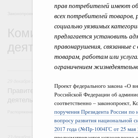
прав потребителей имеют о
Законопроектная деятельность
всех потребителей товаров, р
социально уязвимых категор
Комиссия Правительст
предлагается установить а
деятельности
правонарушения, связанные с
товарам, работам или услуга
ограничением жизнедеятельно
29 декабря 2025, понедельник
29 декабря 2025
,
Правовые вопросы работы Правительств
Проект федерального закона «О вн
Правительство утвердило план законопр
Российской Федерации об админи
деятельности на 2026 год
соответственно – законопроект, 
поручения Президента России по и
Распоряжение от 19 декабря 2025 года №3886-р
вопросу развития национальной с
23 декабря 2024, понедельник
2017 года (№Пр-1004ГС от 25 мая 
предусматривается установление 
23 декабря 2024