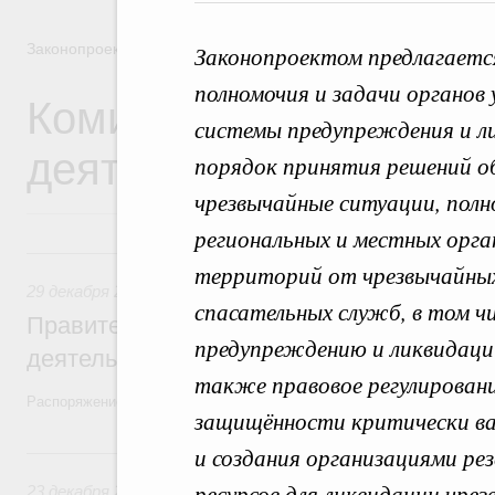
Законопроектная деятельность
Законопроектом предлагаетс
полномочия и задачи органов
Комиссия Правительст
системы предупреждения и л
деятельности
порядок принятия решений об
чрезвычайные ситуации, полн
региональных и местных орга
29 декабря 2025, понедельник
территорий от чрезвычайных
29 декабря 2025
,
Правовые вопросы работы Правительств
спасательных служб, в том ч
Правительство утвердило план законопр
предупреждению и ликвидаци
деятельности на 2026 год
также правовое регулировани
Распоряжение от 19 декабря 2025 года №3886-р
защищённости критически ва
23 декабря 2024, понедельник
и создания организациями ре
ресурсов для ликвидации чре
23 декабря 2024