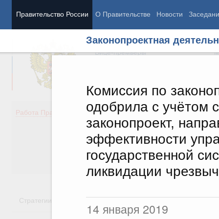
Правительство России
О Правительстве
Новости
Заседан
Законопроектная деятельн
Председатель Правительства
М
Вице-премьеры
М
Комиссия по законо
одобрила с учётом 
Демография
Занято
Работа Правительства
законопроект, напр
Здоровье
Технол
Образование
Эконом
эффективности упр
Культура
Финан
государственной си
Общество
Социал
Государство
ликвидации чрезвыч
Стратегии
Государственные программы
Национальн
14 января 2019