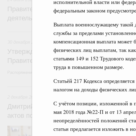
исполнительной власти или федера
Правительство повышает качество норм
федеральным законом предусмотре
деятельности
Выплата военнослужащему такой 
30 декабря 2022, пятница
службы за пределами установленно
компенсационная выплата может б
30 декабря 2022
,
Правовые вопросы работы Правительств
физических лиц выплатам, так как
Утверждён план законопроектной деятел
статьями 149 и 152 Трудового код
Правительства на 2023 год
труда в повышенном размере.
Распоряжение от 23 декабря 2022 года №4112-р
Статьёй 217 Кодекса определяется
2 декабря 2022, пятница
налогом на доходы физических ли
2 декабря 2022
,
Правовые вопросы работы Правительства
С учётом позиции, изложенной в 
Дмитрий Григоренко: Проблема неприня
мая 2018 года №22-П и от 13 апре
актов полностью решена
неопределённостей положений стат
статьи предлагается изложить в 
Заместитель Председателя Правительств
Правительства России принял участие в 