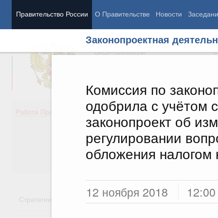
Правительство России
О Правительстве
Новости
Заседан
Законопроектная деятельн
Председатель Правительства
М
Вице-премьеры
М
Комиссия по законо
одобрила с учётом 
Демография
Занято
Работа Правительства
законопроект об из
Здоровье
Технол
Образование
Эконом
регулировании вопр
Культура
Финан
обложения налогом 
Общество
Социал
Государство
12 ноября 2018
12:00
Стратегии
Государственные программы
Национальн