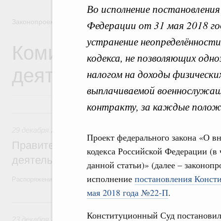
Во исполнение постановлени
Законопроектная деятельность
Федерации от 31 мая 2018 го
устранение неопределённост
Комиссия Правительст
кодекса, не позволяющих одн
деятельности
налогом на доходы физически
выплачиваемой военнослужащ
контракту, за каждые полож
29 декабря 2025, понедельник
29 декабря 2025
,
Правовые вопросы работы Правительств
Проект федерального закона «О в
Правительство утвердило план законопр
кодекса Российской Федерации (в
деятельности на 2026 год
данной статьи)» (далее – законоп
исполнение
постановления Консти
Распоряжение от 19 декабря 2025 года №3886-р
мая 2018 года №22-П
.
23 декабря 2024, понедельник
Конституционный Суд постановил 
23 декабря 2024