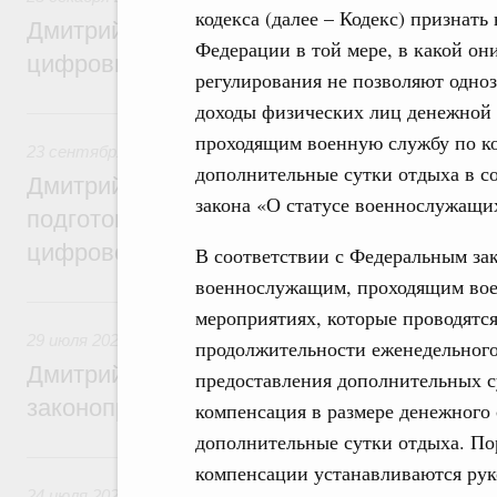
кодекса (далее – Кодекс) признат
Дмитрий Григоренко: Правительство уси
Федерации в той мере, в какой он
цифровизацию законопроектной деятель
регулирования не позволяют одно
доходы физических лиц денежной
23 сентября 2024, понедельник
проходящим военную службу по ко
23 сентября 2024
,
Правовые вопросы работы Правительс
дополнительные сутки отдыха в со
Дмитрий Григоренко: Правительство пер
закона «О статусе военнослужащи
подготовки нормативных актов и законоп
цифровой формат
В соответствии с Федеральным за
военнослужащим, проходящим вое
29 июля 2024, понедельник
мероприятиях, которые проводятс
29 июля 2024
,
Правовые вопросы работы Правительства 
продолжительности еженедельного
Дмитрий Григоренко: Цифровизация пов
предоставления дополнительных с
законопроектной деятельности
компенсация в размере денежного
дополнительные сутки отдыха. По
24 июля 2023, понедельник
компенсации устанавливаются рук
24 июля 2023
,
Правовые вопросы работы Правительства 