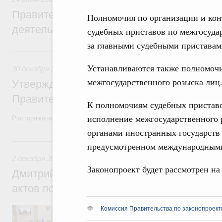
Правительство повышает качество норм
Полномочия по организации и ко
деятельности
судебных приставов по межгосуда
за главными судебными приставам
30 декабря 2022, пятница
Устанавливаются также полномочи
30 декабря 2022
,
Правовые вопросы работы Правительств
межгосударственного розыска лиц
Утверждён план законопроектной деятел
Правительства на 2023 год
К полномочиям судебных приставо
исполнение межгосударственного 
Распоряжение от 23 декабря 2022 года №4112-р
органами иностранных государств 
2 декабря 2022, пятница
предусмотренном международными
2 декабря 2022
,
Правовые вопросы работы Правительства
Законопроект будет рассмотрен на
Дмитрий Григоренко: Проблема неприня
актов полностью решена
Заместитель Председателя Правительств
Комиссия Правительства по законопроект
Правительства России принял участие в 