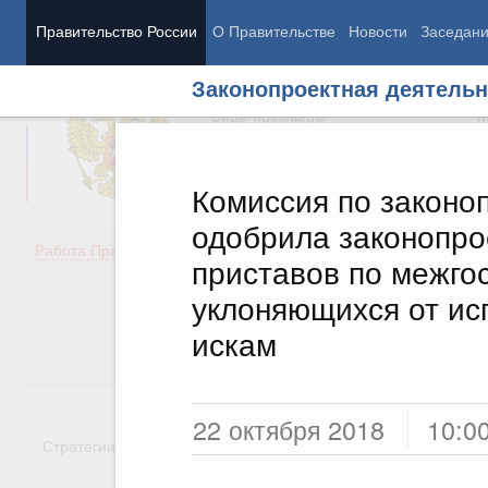
Правительство России
О Правительстве
Новости
Заседан
Законопроектная деятельн
Председатель Правительства
М
Вице-премьеры
М
Комиссия по законо
одобрила законопро
Демография
Занято
Работа Правительства
приставов по межго
Здоровье
Технол
Образование
Эконом
уклоняющихся от ис
Культура
Финан
искам
Общество
Социал
Государство
22 октября 2018
10:0
Стратегии
Государственные программы
Национальн