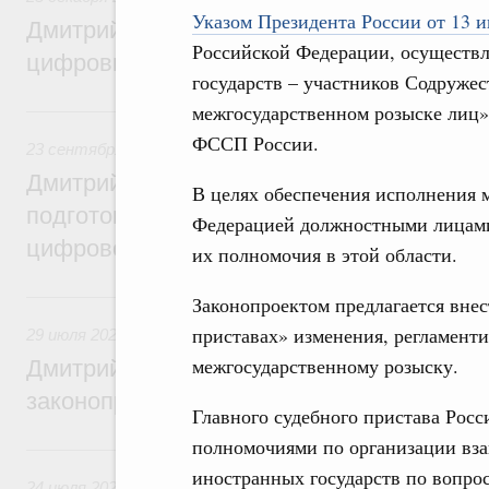
Указом Президента России от 13 
Дмитрий Григоренко: Правительство уси
Российской Федерации, осуществл
цифровизацию законопроектной деятель
государств – участников Содружес
межгосударственном розыске лиц»
23 сентября 2024, понедельник
ФССП России.
23 сентября 2024
,
Правовые вопросы работы Правительс
Дмитрий Григоренко: Правительство пер
В целях обеспечения исполнения 
подготовки нормативных актов и законоп
Федерацией должностными лицами
цифровой формат
их полномочия в этой области.
29 июля 2024, понедельник
Законопроектом предлагается вне
приставах» изменения, регламент
29 июля 2024
,
Правовые вопросы работы Правительства 
межгосударственному розыску.
Дмитрий Григоренко: Цифровизация пов
законопроектной деятельности
Главного судебного пристава Росс
полномочиями по организации вз
24 июля 2023, понедельник
иностранных государств по вопро
24 июля 2023
,
Правовые вопросы работы Правительства 