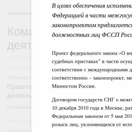
В целях обеспечения исполне
Законопроектная деятельность
Федерацией в части межгосу
законопроектом предлагаетс
Комиссия Правительст
должностных лиц ФССП Росси
деятельности
Проект федерального закона «О в
судебных приставах” в части осущ
29 декабря 2025, понедельник
соответствии с международными д
соответственно – законопроект, м
29 декабря 2025
,
Правовые вопросы работы Правительств
Минюстом России.
Правительство утвердило план законопр
деятельности на 2026 год
Договором государств СНГ о межг
10 декабря 2010 года в Москве, 
Распоряжение от 19 декабря 2025 года №3886-р
Федеральным законом от 5 мая 201
23 декабря 2024, понедельник
розыск лиц, уклоняющихся от исп
23 декабря 2024