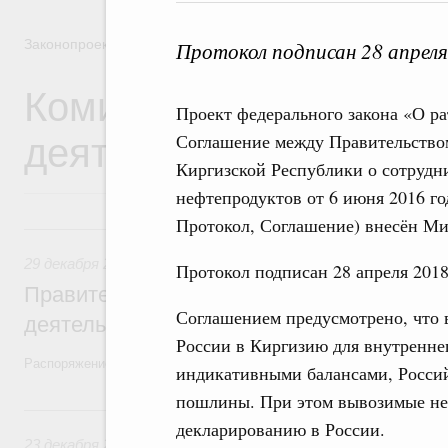
Законопроектная деятельность
Протокол подписан 28 апреля
Комиссия Правительст
Проект федерального закона «О р
деятельности
Соглашение между Правительство
Киргизской Республики о сотрудни
нефтепродуктов от 6 июня 2016 го
Протокол, Соглашение) внесён М
29 декабря 2025, понедельник
29 декабря 2025
,
Правовые вопросы работы Правительств
Протокол подписан 28 апреля 2018
Правительство утвердило план законопр
Соглашением предусмотрено, что 
деятельности на 2026 год
России в Киргизию для внутренне
Распоряжение от 19 декабря 2025 года №3886-р
индикативными балансами, Росси
пошлины. При этом вывозимые не
23 декабря 2024, понедельник
декларированию в России.
23 декабря 2024