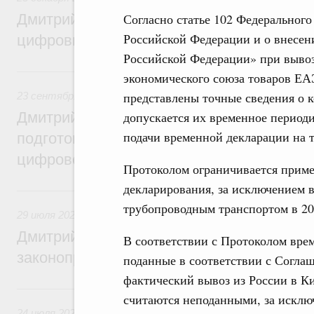
Дмитрий Григоренко: Правительство уси
Согласно статье 102 Федеральног
Российской Федерации и о внесен
цифровизацию законопроектной деятель
Российской Федерации» при вывоз
23 сентября 2024, понедельник
экономического союза товаров ЕА
представлены точные сведения о 
23 сентября 2024
,
Правовые вопросы работы Правительс
Дмитрий Григоренко: Правительство пер
допускается их временное период
подачи временной декларации на 
подготовки нормативных актов и законоп
цифровой формат
Протоколом ограничивается приме
декларирования, за исключением 
29 июля 2024, понедельник
трубопроводным транспортом в 20
29 июля 2024
,
Правовые вопросы работы Правительства 
Дмитрий Григоренко: Цифровизация пов
В соответствии с Протоколом вре
законопроектной деятельности
поданные в соответствии с Согла
фактический вывоз из России в К
24 июля 2023, понедельник
считаются неподанными, за искл
24 июля 2023
,
Правовые вопросы работы Правительства 