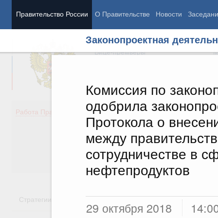
Правительство России
О Правительстве
Новости
Заседан
Законопроектная деятельн
Председатель Правительства
М
Вице-премьеры
М
Комиссия по законо
одобрила законопро
Демография
Занято
Работа Правительства
Протокола о внесен
Здоровье
Технол
Образование
Эконом
между правительств
Культура
Финан
сотрудничестве в с
Общество
Социал
Государство
нефтепродуктов
Стратегии
Государственные программы
Национальн
29 октября 2018
14:0