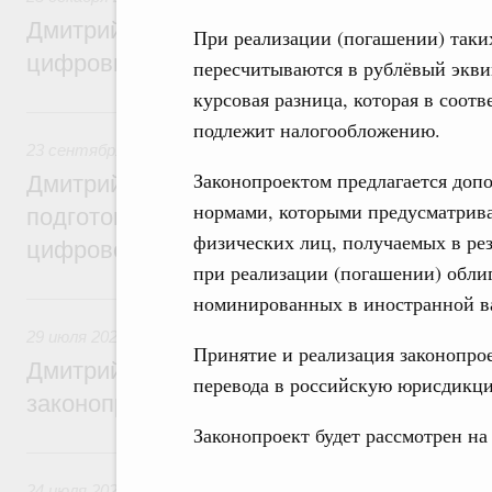
Дмитрий Григоренко: Правительство уси
При реализации (погашении) таки
цифровизацию законопроектной деятель
пересчитываются в рублёвый эквив
курсовая разница, которая в соот
23 сентября 2024, понедельник
подлежит налогообложению.
23 сентября 2024
,
Правовые вопросы работы Правительс
Законопроектом предлагается допо
Дмитрий Григоренко: Правительство пер
нормами, которыми предусматрива
подготовки нормативных актов и законоп
физических лиц, получаемых в ре
цифровой формат
при реализации (погашении) обли
29 июля 2024, понедельник
номинированных в иностранной в
29 июля 2024
,
Правовые вопросы работы Правительства 
Принятие и реализация законопро
Дмитрий Григоренко: Цифровизация пов
перевода в российскую юрисдикци
законопроектной деятельности
Законопроект будет рассмотрен на
24 июля 2023, понедельник
24 июля 2023
,
Правовые вопросы работы Правительства 