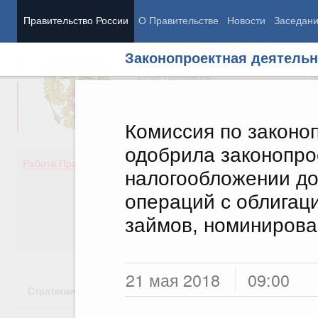
Правительство России
О Правительстве
Новости
Заседан
Законопроектная деятельн
Председатель Правительства
М
Вице-премьеры
М
Комиссия по законо
одобрила законопро
Демография
Занято
Работа Правительства
налогообложении до
Здоровье
Технол
Образование
Эконом
операций с облигац
Культура
Финан
займов, номинирова
Общество
Социал
Государство
21 мая 2018
09:00
Стратегии
Государственные программы
Национальн