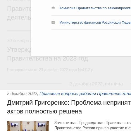
Правительство повышает качество норм
Комиссия Правительства по законопроект
деятельности
Министерство финансов Российской Феде
30 декабря 2022, пятница
30 декабря 2022
,
Правовые вопросы работы Правительств
Утверждён план законопроектной деятел
Правительства на 2023 год
Распоряжение от 23 декабря 2022 года №4112-р
2 декабря 2022, пятница
2 декабря 2022
,
Правовые вопросы работы Правительства
Дмитрий Григоренко: Проблема неприня
актов полностью решена
Заместитель Председателя Правительств
Правительства России принял участие в 