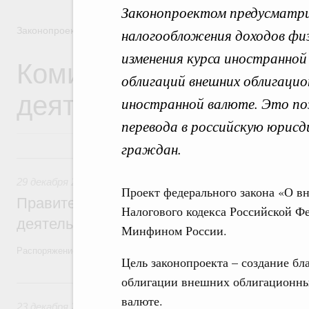
Законопроектом предусматр
Законопроектная деятельность
налогообложения доходов физ
изменения курса иностранной
Комиссия Правительст
облигаций внешних облигацио
деятельности
иностранной валюте. Это по
перевода в российскую юрис
граждан.
29 декабря 2025, понедельник
29 декабря 2025
,
Правовые вопросы работы Правительств
Проект федерального закона «О вн
Правительство утвердило план законопр
Налогового кодекса Российской Фе
деятельности на 2026 год
Минфином России.
Распоряжение от 19 декабря 2025 года №3886-р
Цель законопроекта – создание б
облигации внешних облигационны
23 декабря 2024, понедельник
валюте.
23 декабря 2024