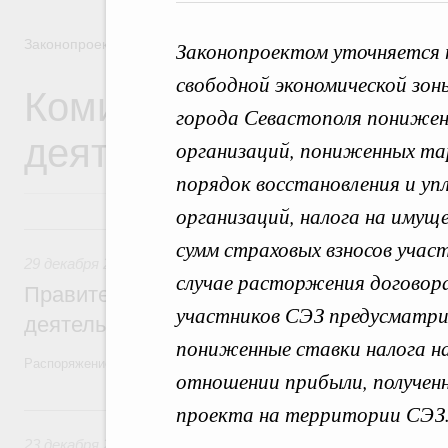
Законопроектная деятельность
Законопроектом уточняется 
свободной экономической зон
Комиссия Правительст
города Севастополя понижен
деятельности
организаций, пониженных тар
порядок восстановления и у
организаций, налога на имуще
29 декабря 2025, понедельник
сумм страховых взносов учас
29 декабря 2025
,
Правовые вопросы работы Правительств
случае расторжения договора
Правительство утвердило план законопр
участников СЭЗ предусматр
деятельности на 2026 год
пониженные ставки налога на
Распоряжение от 19 декабря 2025 года №3886-р
отношении прибыли, получен
23 декабря 2024, понедельник
проекта на территории СЭЗ
23 декабря 2024