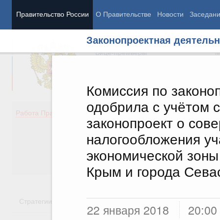
Правительство России
О Правительстве
Новости
Заседан
Законопроектная деятельн
Председатель Правительства
М
Вице-премьеры
М
Комиссия по законо
одобрила c учётом 
Демография
Занято
Работа Правительства
законопроект о сов
Здоровье
Технол
Образование
Эконом
налогообложения уч
Культура
Финан
экономической зоны
Общество
Социал
Государство
Крым и города Сева
Стратегии
Государственные программы
Национальн
22 января 2018
20:00