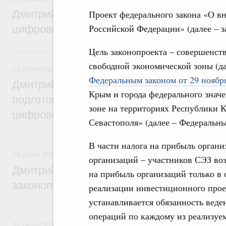
Дмитрий Григоренко: Правительство уси
Проект федерального закона «О в
Российской Федерации» (далее – 
цифровизацию законопроектной деятель
Цель законопроекта – совершенст
23 сентября 2024, понедельник
свободной экономической зоны (да
23 сентября 2024
,
Правовые вопросы работы Правительс
Федеральным законом от 29 ноябр
Дмитрий Григоренко: Правительство пер
Крым и города федерального знач
подготовки нормативных актов и законоп
зоне на территориях Республики К
цифровой формат
Севастополя» (далее – Федеральн
29 июля 2024, понедельник
В части налога на прибыль органи
29 июля 2024
,
Правовые вопросы работы Правительства 
организаций – участников СЭЗ во
Дмитрий Григоренко: Цифровизация пов
на прибыль организаций только в
законопроектной деятельности
реализации инвестиционного прое
устанавливается обязанность веде
24 июля 2023, понедельник
операций по каждому из реализуе
24 июля 2023
,
Правовые вопросы работы Правительства 