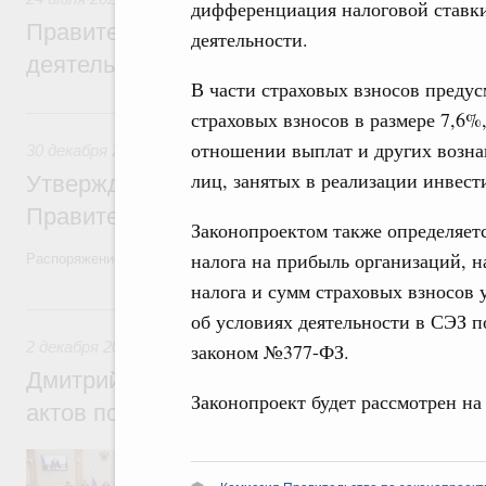
дифференциация налоговой ставки
Правительство повышает качество норм
деятельности.
деятельности
В части страховых взносов преду
30 декабря 2022, пятница
страховых взносов в размере 7,6%
отношении выплат и других возна
30 декабря 2022
,
Правовые вопросы работы Правительств
лиц, занятых в реализации инвест
Утверждён план законопроектной деятел
Правительства на 2023 год
Законопроектом также определяет
налога на прибыль организаций, н
Распоряжение от 23 декабря 2022 года №4112-р
налога и сумм страховых взносов 
2 декабря 2022, пятница
об условиях деятельности в СЭЗ 
2 декабря 2022
,
Правовые вопросы работы Правительства
законом №377-ФЗ.
Дмитрий Григоренко: Проблема неприня
Законопроект будет рассмотрен на
актов полностью решена
Заместитель Председателя Правительств
Правительства России принял участие в 