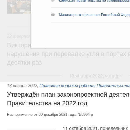
Комиссия Правительства по законопроект
председателя Совета Федерации Валентин
секретарями.
Министерство финансов Российской Феде
22 февраля 2022, вторник
22 февраля 2022
,
Экологическая безопасность. Обращение
Виктория Абрамченко: Ответственность з
нарушения при перевалке угля в портах 
десятки раз
13 января 2022, четверг
13 января 2022
,
Правовые вопросы работы Правительства
Утверждён план законопроектной деятел
Правительства на 2022 год
Распоряжение от 30 декабря 2021 года №3994-р
11 октября 2021, понедельник