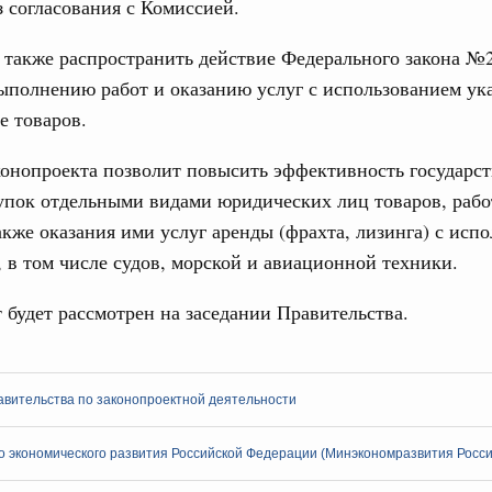
з согласования с Комиссией.
деятельности Правительства на 2022 год
 также распространить действие Федерального закона №
3994-р
ыполнению работ и оказанию услуг с использованием ук
ря 2021, понедельник
е товаров.
 Обращение с отходами
онопроекта позволит повысить эффективность государс
тветственности бизнеса за ликвидацию
упок отдельными видами юридических лиц товаров, работ
 2022 года
акже оказания ими услуг аренды (фрахта, лизинга) с исп
на о мерах по реализации ответственности промышленных
, в том числе судов, морской и авиационной техники.
 экологического вреда, который ранее внесло
 будет рассмотрен на заседании Правительства.
ря 2020, понедельник
и. Финансовая отчётность и аудит
нопроектной деятельности рассмотрела
авительства по законопроектной деятельности
 расходам на физкультурно-оздоровительные
 экономического развития Российской Федерации (Минэкономразвития Росси
тября 2020, вторник