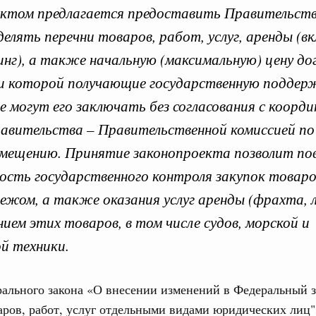
ктом предлагается предоставить Правительств
делять перечни товаров, работ, услуг, аренды (в
инг), а также начальную (максимальную) цену до
вительства по законоп
и которой получающие государственную поддер
не могут его заключать без согласования с коор
авительства – Правительственной комиссией по
мещению. Принятие законопроекта позволит по
ря 2025, понедельник
Кален
сть государственного контроля закупок товаро
вительства России
убежом, а также оказания услуг аренды (фрахта, л
конопроектной деятельности на 2026 год
нием этих товаров, в том числе судов, морской и
ПН
3886-р
й техники.
ря 2024, понедельник
3
ального закона «О внесении изменений в Федеральный з
тво усиливает цифровизацию законопроектной
аров, работ, услуг отдельными видами юридических лиц"»
10