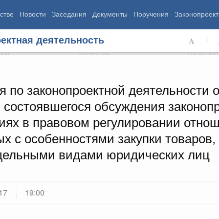
стве
Новости
Заседания
Документы
Поручения
Законопроект
ектная деятельность
ь Правительства
Министерства и ведомства
Советы и
еры
Министры
По регио
я по законопроектной деятельности 
м состоявшегося обсуждения законопр
мография
Занятость и труд
Экология
иях в правовом регулировании отнош
ровье
Технологическое развитие
Жильё и горо
азование
Экономика. Регулирование
Транспорт и с
х с особенностями закупки товаров, 
ьтура
Финансы
Энергетика
тдельными видами юридических лиц
щество
Социальные услуги
Промышленно
ударство
Сельское хоз
17
19:00
ограммы
Национальные проекты