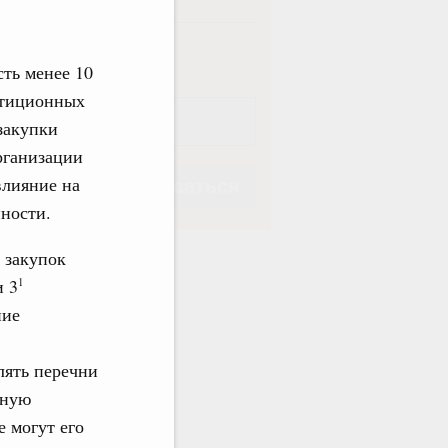
ная
Еженедельная
ть менее 10
естиционных
закупки
рганизации
влияние на
Подписаться
ности.
 закупок
и 3
1
ние
Подписаться
лять перечни
ьную
 могут его