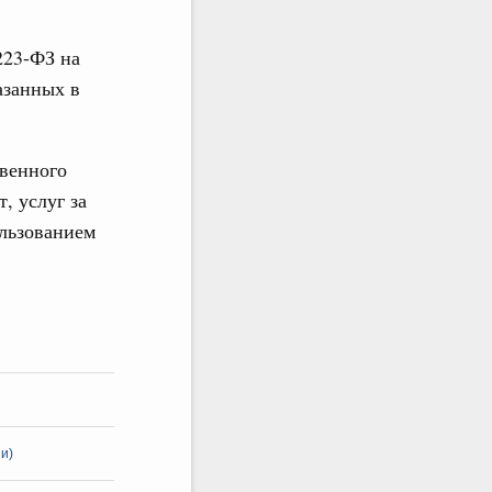
223-ФЗ на
азанных в
твенного
, услуг за
ользованием
и)