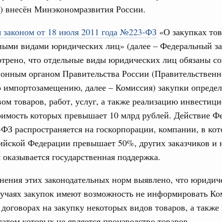
) внесён Минэкономразвития России.
бря 2024, понедельник
17
 законом от 18 июля 2011 года №223-ФЗ
«О закупках тов
равительства России
ьными видами юридических лиц» (далее – Федеральный з
24
во переводит процедуру подготовки
ктов в цифровой формат
трено, что отдельные виды юридических лиц обязаны со
31
ионным органом Правительства России (Правительствен
я 2024, понедельник
о импортозамещению, далее – Комиссия) закупки опреде
тельства России
С помощь
ом товаров, работ, услуг, а также реализацию инвестиц
ия повысила качество законопроектной
осуществ
оимость которых превышает 10 млрд рублей. Действие Ф
Для поиск
сервисо
ФЗ распространяется на госкорпорации, компании, в кот
я 2023, понедельник
сийской Федерации превышает 50%, других заказчиков и
Выбра
тельства России
 оказывается государственная поддержка.
пери
о нормотворческой деятельности
нения этих законодательных норм выявлено, что юридич
Архи
абря 2022, пятница
лучаях закупок имеют возможность не информировать Ко
вительства России
договорах на закупку некоторых видов товаров, а также 
деятельности Правительства на 2023 год
ьтатом которых не является производство товаров.
Подпи