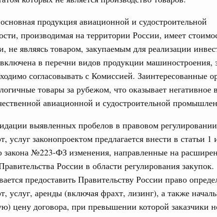
4112-р
 основная продукция авиационной и судостроительной
Ежеднев
абря 2022, пятница
ти, производимая на территории России, имеет стоимос
Email
и, не являясь товаром, закупаемым для реализации инв
вительства России
епринятия подзаконных актов полностью
 включена в перечни видов продукции машиностроения, 
ходимо согласовывать с Комиссией. Заинтересованные о
редседателя Правительства – Руководитель Аппарата
логичные товары за рубежом, что оказывает негативное 
 России принял участие в ежегодном совещании
ечественной авиационной и судостроительной промышлен
Совета Федерации Валентины Матвиенко со статс-
Email
видации выявленных пробелов в правовом регулировании
от, услуг законопроектом предлагается внести в статьи 1 
раля 2022, вторник
о закона №223-ФЗ изменения, направленные на расшире
 Обращение с отходами
равительства России в области регулирования закупок.
ность за экологические нарушения при
ается предоставить Правительству России право опреде
т в десятки раз
от, услуг, аренды (включая фрахт, лизинг), а также начал
варя 2022, четверг
ю) цену договора, при превышении которой заказчики не
вительства России