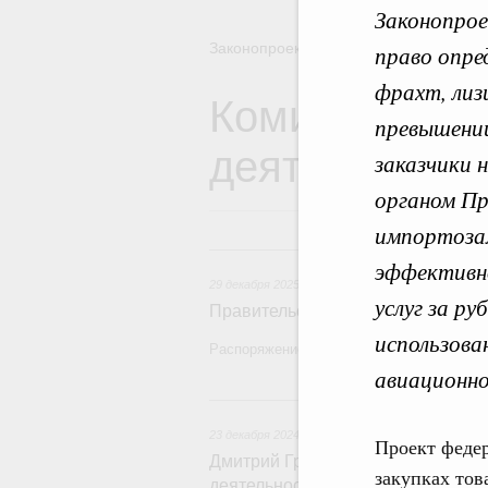
Законопрое
Законопроектная деятельность
право опре
фрахт, лиз
Комиссия Пра
превышени
деятельности
заказчики 
органом Пр
импортоза
29 декаб
эффективно
29 декабря 2025
,
Правовые вопросы работы Пра
услуг за р
Правительство утвердило план за
использова
Распоряжение от 19 декабря 2025 года №
авиационно
23 декаб
23 декабря 2024
Проект федер
Дмитрий Григоренко: Правительс
закупках тов
деятельности