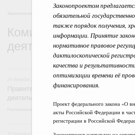
Законопроектом предлагаетс
Законопроектная деятельность
обязательной государственно
также порядок получения, х
Комиссия Правительст
информации. Принятие закон
деятельности
нормативное правовое регули
дактилоскопической регистр
качества и результативности
29 декабря 2025, понедельник
оптимизации времени её про
29 декабря 2025
,
Правовые вопросы работы Правительств
финансирования.
Правительство утвердило план законопр
деятельности на 2026 год
Проект федерального закона «О в
Распоряжение от 19 декабря 2025 года №3886-р
акты Российской Федерации в час
регистрации в Российской Федера
23 декабря 2024, понедельник
Законопроект направлен на соверш
23 декабря 2024