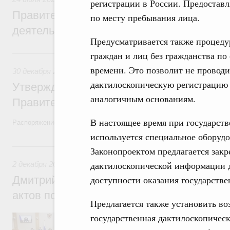
регистрации в России. Предоставля
Правительство повышает качество норм
по месту пребывания лица.
деятельности
Предусматривается также процед
30 декабря 2022, пятница
граждан и лиц без гражданства по
времени. Это позволит не провод
30 декабря 2022
,
Правовые вопросы работы Правительств
дактилоскопическую регистрацию л
Утверждён план законопроектной деятел
аналогичным основаниям.
Правительства на 2023 год
В настоящее время при государст
Распоряжение от 23 декабря 2022 года №4112-р
используется специальное оборудо
2 декабря 2022, пятница
Законопроектом предлагается зак
дактилоскопической информации д
2 декабря 2022
,
Правовые вопросы работы Правительства
Дмитрий Григоренко: Проблема неприня
доступности оказания государстве
актов полностью решена
Предлагается также установить во
государственная дактилоскопичес
Заместитель Председателя Правительств
Правительства России принял участие в 