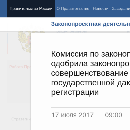
Правительство России
О Правительстве
Новости
Заседан
Законопроектная деятельн
Председатель Правительства
М
Вице-премьеры
М
Комиссия по законо
одобрила законопро
Демография
Занято
Работа Правительства
совершенствование 
Здоровье
Технол
Образование
Эконом
государственной да
Культура
Финан
регистрации
Общество
Социал
Государство
17 июля 2017
09:00
Стратегии
Государственные программы
Национальн