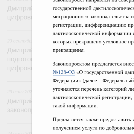
государственной дактилоскопичес
Дмитрий Григоренко: Правительство уси
миграционного законодательства 
цифровизацию законопроектной деятель
регистрации, дифференциацию пр
23 сентября 2024, понедельник
дактилоскопической информации 
которых прекращено уголовное пре
23 сентября 2024
,
Правовые вопросы работы Правительс
прекращения.
Дмитрий Григоренко: Правительство пер
подготовки нормативных актов и законоп
Законопроектом предлагается вне
цифровой формат
№128-ФЗ
«О государственной дак
Федерации» (далее – Федеральный
29 июля 2024, понедельник
уточняются перечень категорий л
29 июля 2024
,
Правовые вопросы работы Правительства 
дактилоскопической регистрации,
Дмитрий Григоренко: Цифровизация пов
такой информации.
законопроектной деятельности
Предлагается также предоставить 
24 июля 2023, понедельник
получением услуги по добровольн
24 июля 2023
,
Правовые вопросы работы Правительства 