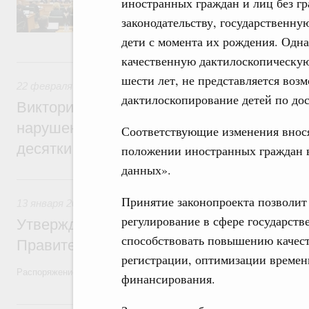
иностранных граждан и лиц без г
председателя Совета Федерации Валентин
секретарями.
законодательству, государственн
дети с момента их рождения. Одна
качественную дактилоскопическую
22 февраля 2022, вторник
шести лет, не представляется воз
22 февраля 2022
,
Экологическая безопасность. Обращение
дактилоскопирование детей по до
Виктория Абрамченко: Ответственность з
нарушения при перевалке угля в портах 
Соответствующие изменения внося
десятки раз
положении иностранных граждан 
данных».
13 января 2022, четверг
Принятие законопроекта позволит
13 января 2022
,
Правовые вопросы работы Правительства
регулирование в сфере государств
Утверждён план законопроектной деятел
способствовать повышению качест
Правительства на 2022 год
регистрации, оптимизации времен
Распоряжение от 30 декабря 2021 года №3994-р
финансирования.
11 октября 2021, понедельник