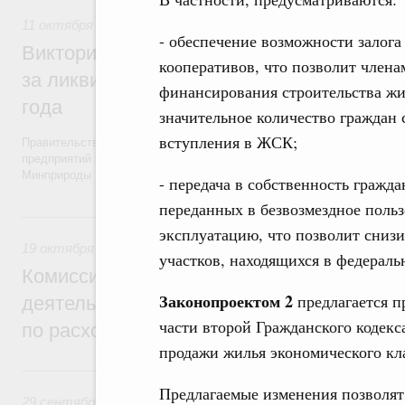
11 октября 2021
,
Экологическая безопасность. Обращение
- обеспечение возможности залог
Виктория Абрамченко: Закон об ответств
кооперативов, что позволит член
за ликвидацию эковреда заработает с 1 
финансирования строительства жи
года
значительное количество граждан
вступления в ЖСК;
Правительство подготовило проект закона о мерах по реализации 
предприятий за ликвидацию накопленного экологического вреда, ко
Минприроды России.
- передача в собственность гражд
переданных в безвозмездное поль
19 октября 2020, понедельник
эксплуатацию, что позволит сниз
19 октября 2020
,
Налоги и неналоговые платежи. Финансо
участков, находящихся в федераль
Комиссия Правительства по законопроек
Законопроектом 2
предлагается п
деятельности рассмотрела поправки о н
части второй Гражданского кодекс
по расходам на физкультурно-оздоровит
продажи жилья экономического кл
29 сентября 2020, вторник
Предлагаемые изменения позволят
29 сентября 2020
,
Налоги и неналоговые платежи. Финанс