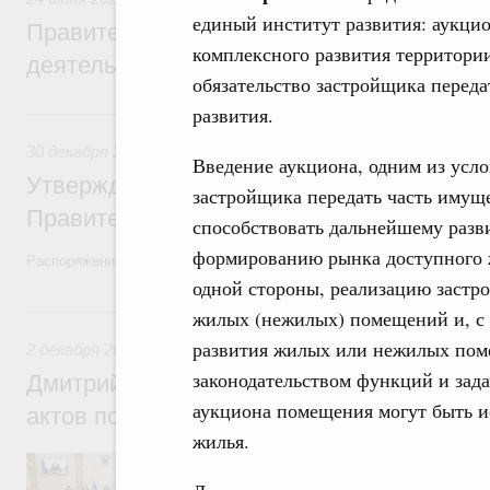
единый институт развития: аукцио
Правительство повышает качество норм
комплексного развития территории
деятельности
обязательство застройщика переда
развития.
30 декабря 2022, пятница
30 декабря 2022
,
Правовые вопросы работы Правительств
Введение аукциона, одним из усло
Утверждён план законопроектной деятел
застройщика передать часть имуще
Правительства на 2023 год
способствовать дальнейшему разв
формированию рынка доступного жи
Распоряжение от 23 декабря 2022 года №4112-р
одной стороны, реализацию заст
2 декабря 2022, пятница
жилых (нежилых) помещений и, с 
развития жилых или нежилых пом
2 декабря 2022
,
Правовые вопросы работы Правительства
законодательством функций и зада
Дмитрий Григоренко: Проблема неприня
аукциона помещения могут быть и
актов полностью решена
жилья.
Заместитель Председателя Правительств
Правительства России принял участие в 