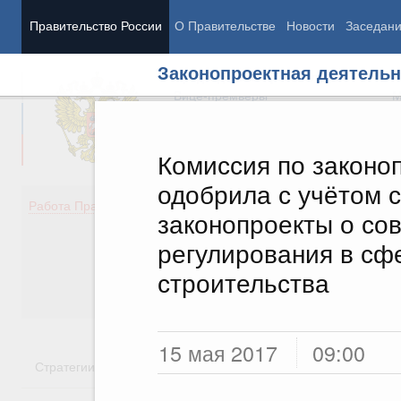
Правительство России
О Правительстве
Новости
Заседан
Законопроектная деятельн
Председатель Правительства
М
Вице-премьеры
М
Комиссия по законо
одобрила с учётом 
Демография
Занято
Работа Правительства
законопроекты о со
Здоровье
Технол
Образование
Эконом
регулирования в сф
Культура
Финан
строительства
Общество
Социал
Государство
15 мая 2017
09:00
Стратегии
Государственные программы
Национальн