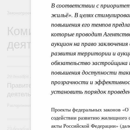
В соответствии с приорите
Законопроектная деятельность
жильё». В целях стимулиров
повышения его темпов предла
Комиссия Правительст
которые проводит Агентств
деятельности
аукцион на право заключения
развития территории и аукци
обязательство застройщика
29 декабря 2025, понедельник
повышения доступности таки
29 декабря 2025
,
Правовые вопросы работы Правительств
прозрачности и эффективнос
Правительство утвердило план законопр
установить порядок проведен
деятельности на 2026 год
Распоряжение от 19 декабря 2025 года №3886-р
Проекты федеральных законов «О 
содействии развитию жилищного с
23 декабря 2024, понедельник
акты Российской Федерации» (дале
23 декабря 2024