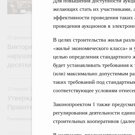
Для повышения доступности аукци
председателя Совета Федерации Валентин
желающих стать их участниками, а
секретарями.
эффективности проведения таких 
проведения аукционов в электрон
22 февраля 2022, вторник
22 февраля 2022
,
Экологическая безопасность. Обращение
В целях строительства жилья разл
Виктория Абрамченко: Ответственность з
«жильё экономического класса» и 
нарушения при перевалке угля в портах 
целью определения стандартного 
десятки раз
будет устанавливать требования к
(или) максимально допустимым р
13 января 2022, четверг
таких требований под стандартны
13 января 2022
,
Правовые вопросы работы Правительства
соответствующее условиям отнесе
Утверждён план законопроектной деятел
Законопроектом 1 также предусма
Правительства на 2022 год
регулирования деятельности един
Распоряжение от 30 декабря 2021 года №3994-р
строительных кооперативов (дале
11 октября 2021, понедельник
В частности, предусматриваются: