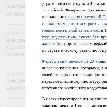
утратившим силу пункта 3 статьи 
Дмитрий Григоренко: Правительство уси
Российской Федерации» (далее – 
цифровизацию законопроектной деятель
исполнение
перечня поручений Пр
по вопросам развития строительн
23 сентября 2024, понедельник
градостроительной деятельности 1
23 сентября 2024
,
Правовые вопросы работы Правительс
года, подпункт «в» пункта 6)
и
при
Дмитрий Григоренко: Правительство пер
жильё»
(паспорт проекта утвержд
подготовки нормативных актов и законоп
по стратегическому развитию и пр
цифровой формат
Федеральным законом от 23 июня 
29 июля 2024, понедельник
внесены изменения, которыми, в 
29 июля 2024
,
Правовые вопросы работы Правительства 
содействия развитию жилищного ст
Дмитрий Григоренко: Цифровизация пов
передаются единому институту ра
законопроектной деятельности
ипотечного жилищного кредитован
В целях стимулирования жилищног
24 июля 2023, понедельник
з
аконопроектом 1
предлагается в
24 июля 2023
,
Правовые вопросы работы Правительства 