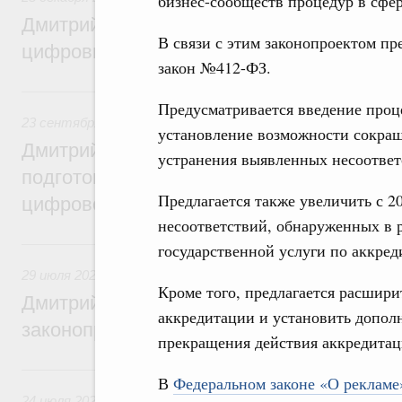
бизнес-сообществ процедур в сфе
Дмитрий Григоренко: Правительство уси
В связи с этим законопроектом пр
цифровизацию законопроектной деятель
закон №412-ФЗ.
23 сентября 2024, понедельник
Предусматривается введение проц
23 сентября 2024
,
Правовые вопросы работы Правительс
установление возможности сокращ
Дмитрий Григоренко: Правительство пер
устранения выявленных несоответ
подготовки нормативных актов и законоп
Предлагается также увеличить с 2
цифровой формат
несоответствий, обнаруженных в р
29 июля 2024, понедельник
государственной услуги по аккред
29 июля 2024
,
Правовые вопросы работы Правительства 
Кроме того, предлагается расшири
Дмитрий Григоренко: Цифровизация пов
аккредитации и установить допол
законопроектной деятельности
прекращения действия аккредитац
24 июля 2023, понедельник
В
Федеральном законе «О рекламе
24 июля 2023
,
Правовые вопросы работы Правительства 