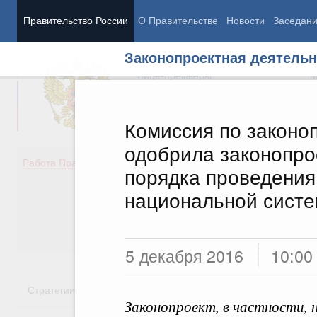
Правительство России
О Правительстве
Новости
Заседан
Законопроектная деятельн
Председатель Правительства
М
Вице-премьеры
М
Комиссия по законо
одобрила законопро
Демография
Занято
Работа Правительства
порядка проведения
Здоровье
Технол
Образование
Эконом
национальной систе
Культура
Финан
Общество
Социал
Государство
5 декабря 2016
10:00
Стратегии
Государственные программы
Национальн
Законопроект, в частности, 