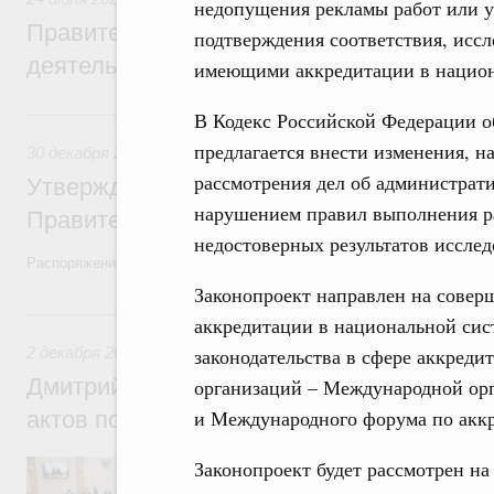
недопущения рекламы работ или у
Правительство повышает качество норм
подтверждения соответствия, исс
деятельности
имеющими аккредитации в национ
30 декабря 2022, пятница
В Кодекс Российской Федерации 
предлагается внести изменения, 
30 декабря 2022
,
Правовые вопросы работы Правительств
рассмотрения дел об администрат
Утверждён план законопроектной деятел
нарушением правил выполнения р
Правительства на 2023 год
недостоверных результатов иссле
Распоряжение от 23 декабря 2022 года №4112-р
Законопроект направлен на совер
2 декабря 2022, пятница
аккредитации в национальной сис
2 декабря 2022
,
Правовые вопросы работы Правительства
законодательства в сфере аккред
Дмитрий Григоренко: Проблема неприня
организаций – Международной орг
и Международного форума по аккр
актов полностью решена
Заместитель Председателя Правительств
Законопроект будет рассмотрен на
Правительства России принял участие в 