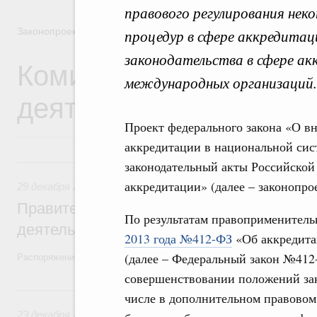
правового регулирования нек
Законопроектная деятельность
процедур в сфере аккредитац
законодательства в сфере а
Комиссия Правительст
международных организаций.
деятельности
Проект федерального закона «О в
аккредитации в национальной сис
29 декабря 2025, понедельник
законодательный акты Российской
аккредитации» (далее – законопр
29 декабря 2025
,
Правовые вопросы работы Правительств
Правительство утвердило план законопр
По результатам правоприменител
деятельности на 2026 год
2013 года №412-ФЗ
«Об аккредита
(далее – Федеральный закон №412
Распоряжение от 19 декабря 2025 года №3886-р
совершенствовании положений зак
23 декабря 2024, понедельник
числе в дополнительном правовом
23 декабря 2024