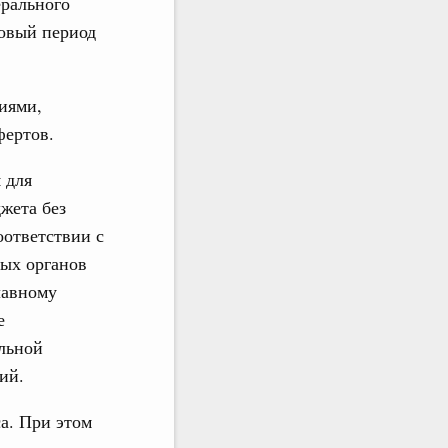
ерального
новый период
иями,
ертов.
 для
жета без
оответствии с
ых органов
лавному
е
льной
ий.
а. При этом