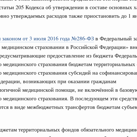
4112-р
статьи 205 Кодекса об утверждении в составе основных 
Ежеднев
вно утверждаемых расходов также приостановить до 1 я
абря 2022, пятница
Email
вительства России
епринятия подзаконных актов полностью
 законом от 3 июля 2016 года №286-ФЗ
в Федеральный з
м медицинском страховании в Российской Федерации» вн
предусматривающие предоставление из бюджета Федерал
редседателя Правительства – Руководитель Аппарата
 России принял участие в ежегодном совещании
го медицинского страхования бюджетам территориальных
Совета Федерации Валентины Матвиенко со статс-
Email
о медицинского страхования субсидий на софинансирова
едерации, возникающих при оказании гражданам
логичной медицинской помощи, не включённой в базову
раля 2022, вторник
о медицинского страхования. В последующем эти средст
 Обращение с отходами
ются в виде межбюджетных трансфертов бюджетам субъе
ность за экологические нарушения при
т в десятки раз
варя 2022, четверг
джетам территориальных фондов обязательного медицин
вительства России