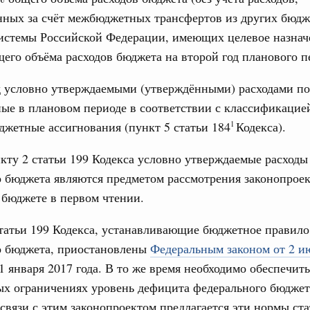
нных за счёт межбюджетных трансфертов из других бюдж
бря 2024, понедельник
17
истемы Российской Федерации, имеющих целевое назначе
равительства России
его объёма расходов бюджета на второй год планового п
24
во переводит процедуру подготовки
ктов в цифровой формат
д условно утверждаемыми (утверждёнными) расходами п
31
ые в плановом периоде в соответствии с классификацие
я 2024, понедельник
жетные ассигнования (пункт 5 статьи 184
Кодекса).
1
тельства России
С помощь
ия повысила качество законопроектной
осуществ
кту 2 статьи 199 Кодекса условно утверждаемые расходы
Для поиск
 бюджета являются предметом рассмотрения законопроек
сервисо
я 2023, понедельник
бюджете в первом чтении.
Выбра
тельства России
пери
татьи 199 Кодекса, устанавливающие бюджетное правило
о нормотворческой деятельности
о бюджета, приостановлены
Федеральным законом от 2 ию
Архи
абря 2022, пятница
1 января 2017 года. В то же время необходимо обеспечить
вительства России
х ограничениях уровень дефицита федерального бюджета
деятельности Правительства на 2023 год
 связи с этим законопроектом предлагается эти нормы ста
Подпи