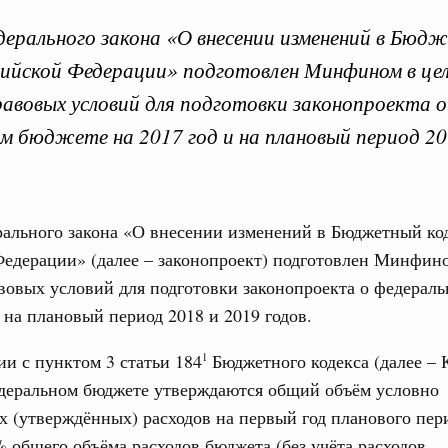
ерального закона «О внесении изменений в Бюд
сийской Федерации» подготовлен Минфином в це
вительства по законоп
равовых условий для подготовки законопроекта о
м бюджете на 2017 год и на плановый период 20
ря 2025, понедельник
рального закона «О внесении изменений в Бюджетный ко
Кален
едерации» (далее – законопроект) подготовлен Минфино
вительства России
вовых условий для подготовки законопроекта о федерал
конопроектной деятельности на 2026 год
ПН
и на плановый период 2018 и 2019 годов.
3886-р
ии с пунктом 3 статьи 184
Бюджетного кодекса (далее – 
1
ря 2024, понедельник
едеральном бюджете утверждаются общий объём условно
3
 (утверждённых) расходов на первый год планового пер
тво усиливает цифровизацию законопроектной
% общего объёма расходов бюджета (без учёта расходов,
10