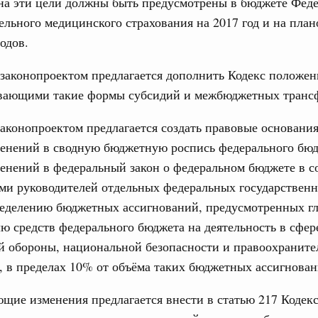
на эти цели должны быть предусмотрены в бюджете Фед
деятельности Правительства на 2022 год
ельного медицинского страхования на 2017 год и на пла
одов.
3994-р
ря 2021, понедельник
 законопроектом предлагается дополнить Кодекс положен
вающими такие формы субсидий и межбюджетных трансф
 Обращение с отходами
тветственности бизнеса за ликвидацию
законопроектом предлагается создать правовые основания
 2022 года
менений в сводную бюджетную роспись федерального бюд
на о мерах по реализации ответственности промышленных
енений в федеральный закон о федеральном бюджете в с
 экологического вреда, который ранее внесло
ми руководителей отдельных федеральных государственн
ределению бюджетных ассигнований, предусмотренных г
ря 2020, понедельник
ю средств федерального бюджета на деятельность в сфер
и. Финансовая отчётность и аудит
й обороны, национальной безопасности и правоохраните
нопроектной деятельности рассмотрела
, в пределах 10% от объёма таких бюджетных ассигнован
 расходам на физкультурно-оздоровительные
щие изменения предлагается внести в статью 217 Кодекс
тября 2020, вторник