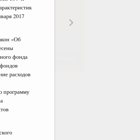
характеристик
ная
Еженедельная
нваря 2017
акон «Об
есены
ьного фонда
Подписаться
 фондов
ние расходов
ю программу
ва
Подписаться
ктов
ского