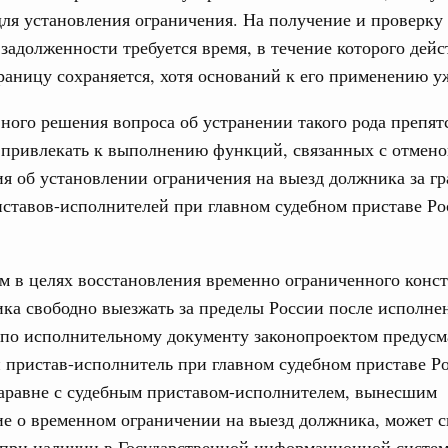
для установления ограничения. На получение и проверк
бря 2024, понедельник
задолженности требуется время, в течение которого дейс
17
границу сохраняется, хотя оснований к его применению у
равительства России
24
во переводит процедуру подготовки
ктов в цифровой формат
ного решения вопроса об устранении такого рода препят
31
 привлекать к выполнению функций, связанных с отмен
я 2024, понедельник
я об установлении ограничения на выезд должника за гр
тельства России
С помощь
ставов-исполнителей при главном судебном приставе Ро
ия повысила качество законопроектной
осуществ
Для поиск
сервисо
я 2023, понедельник
им в целях восстановления временно ограниченного конс
Выбра
ка свободно выезжать за пределы России после исполне
тельства России
пери
 по исполнительному документу законопроектом предусм
о нормотворческой деятельности
 пристав-исполнитель при главном судебном приставе Р
Архи
абря 2022, пятница
аравне с судебным приставом-исполнителем, вынесшим
вительства России
е о временном ограничении на выезд должника, может с
деятельности Правительства на 2023 год
 при наличии в Государственной информационной систем
Подпи