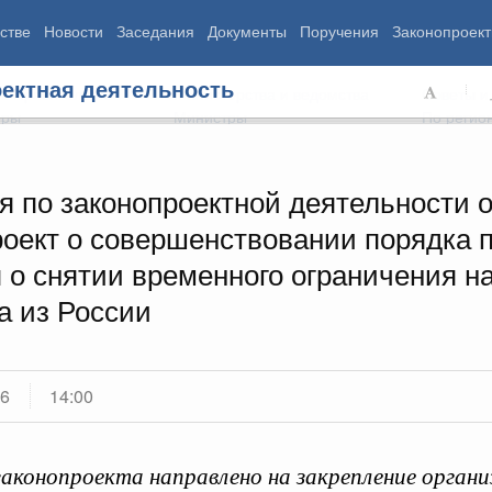
стве
Новости
Заседания
Документы
Поручения
Законопроект
ектная деятельность
ь Правительства
Министерства и ведомства
Советы и
еры
Министры
По регио
я по законопроектной деятельности 
роект о совершенствовании порядка 
мография
Занятость и труд
Экология
 о снятии временного ограничения н
ровье
Технологическое развитие
Жильё и горо
азование
Экономика. Регулирование
Транспорт и с
а из России
ьтура
Финансы
Энергетика
щество
Социальные услуги
Промышленно
ударство
Сельское хоз
16
14:00
ограммы
Национальные проекты
аконопроекта направлено на закрепление органи