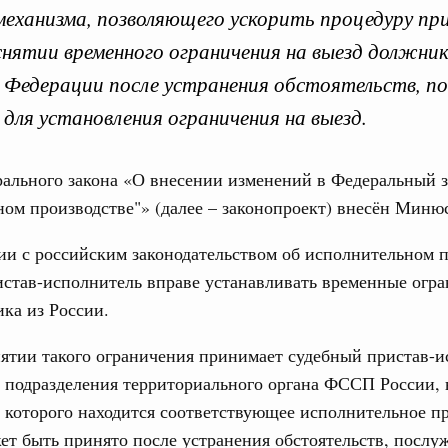
механизма, позволяющего ускорить процедуру пр
снятии временного ограничения на выезд должник
 Федерации после устранения обстоятельств, п
вительства по законоп
 для установления ограничения на выезд.
ального закона «О внесении изменений в Федеральный 
ом производстве"» (далее – законопроект) внесён Миню
ря 2025, понедельник
Кален
ии с российским законодательством об исполнительном 
вительства России
став-исполнитель вправе устанавливать временные огра
конопроектной деятельности на 2026 год
ка из России.
ПН
3886-р
ятии такого ограничения принимает судебный пристав-и
ря 2024, понедельник
 подразделения территориального органа ФССП России, 
3
 которого находится соответствующее исполнительное пр
тво усиливает цифровизацию законопроектной
ет быть принято после устранения обстоятельств, посл
10