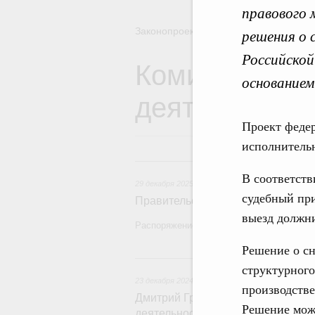
правового 
Законопроектная деятельность
решения о 
Российской
Комиссия Пра
основанием
деятельности
Проект федер
исполнительн
29 декаб
В соответств
29 декабря 2025
,
Правовые вопросы работы Пра
судебный при
Правительство утвердило план за
выезд должни
Распоряжение от 19 декабря 2025 года №
Решение о сн
23 декаб
структурного
23 декабря 2024
производстве
Дмитрий Григоренко: Правительс
Решение мож
деятельности