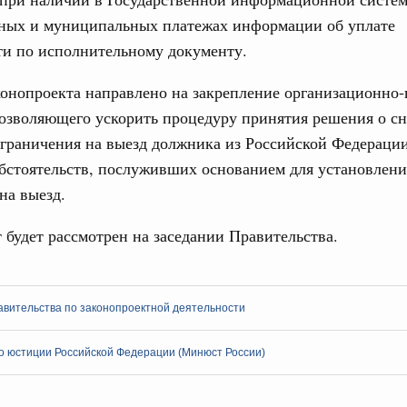
4112-р
нных и муниципальных платежах информации об уплате
Ежеднев
ти по исполнительному документу.
абря 2022, пятница
Email
вительства России
онопроекта направлено на закрепление организационно-
епринятия подзаконных актов полностью
озволяющего ускорить процедуру принятия решения о с
граничения на выезд должника из Российской Федераци
редседателя Правительства – Руководитель Аппарата
бстоятельств, послуживших основанием для установлени
 России принял участие в ежегодном совещании
на выезд.
Совета Федерации Валентины Матвиенко со статс-
Email
 будет рассмотрен на заседании Правительства.
раля 2022, вторник
 Обращение с отходами
авительства по законопроектной деятельности
ность за экологические нарушения при
т в десятки раз
о юстиции Российской Федерации (Минюст России)
варя 2022, четверг
вительства России