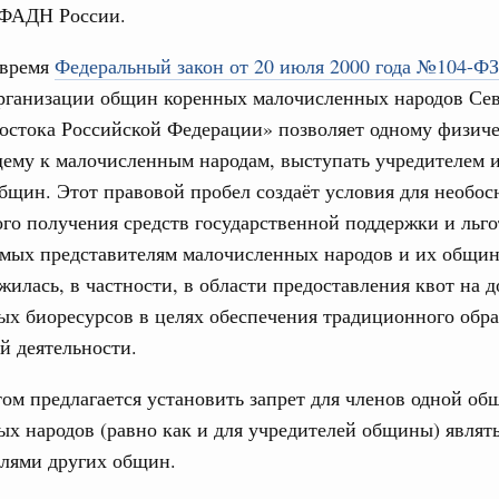
 ФАДН России.
бря 2024, понедельник
17
 время
Федеральный закон от 20 июля 2000 года №104-ФЗ
равительства России
рганизации общин коренных малочисленных народов Сев
24
во переводит процедуру подготовки
остока Российской Федерации» позволяет одному физиче
ктов в цифровой формат
31
ему к малочисленным народам, выступать учредителем 
я 2024, понедельник
бщин. Этот правовой пробел создаёт условия для необос
тельства России
С помощь
го получения средств государственной поддержки и льго
ия повысила качество законопроектной
осуществ
емых представителям малочисленных народов и их общин
Для поиск
жилась, в частности, в области предоставления квот на 
сервисо
я 2023, понедельник
ых биоресурсов в целях обеспечения традиционного обра
Выбра
й деятельности.
тельства России
пери
о нормотворческой деятельности
ом предлагается установить запрет для членов одной о
Архи
абря 2022, пятница
х народов (равно как и для учредителей общины) являт
вительства России
елями других общин.
деятельности Правительства на 2023 год
Подпи