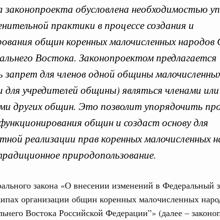
 законопроекта обусловлена необходимостью у
нительной практики в процессе создания и
ования общин коренных малочисленных народов 
вительства по законоп
альнего Востока. Законопроектом предлагается
 запрет для членов одной общины малочисленны
 и для учредителей общины) являться членами или
ми других общин. Это позволит упорядочить пр
ря 2025, понедельник
Кален
 функционирования общин и создаст основу для
вительства России
тной реализации прав коренных малочисленных н
конопроектной деятельности на 2026 год
традиционное природопользование.
ПН
3886-р
ря 2024, понедельник
ального закона «О внесении изменений в Федеральный 
3
ипах организации общин коренных малочисленных народ
тво усиливает цифровизацию законопроектной
ьнего Востока Российской Федерации”» (далее – законо
10