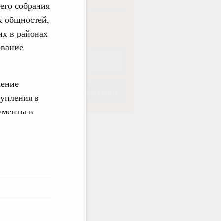
его собрания
х общностей,
ная
Еженедельная
их в районах
ование
чение
Подписаться
тупления в
ументы в
Подписаться