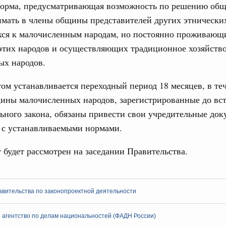
норма, предусматривающая возможность по решению общ
4112-р
имать в члены общины представителей других этнически
Ежеднев
абря 2022, пятница
хся к малочисленным народам, но постоянно проживающ
Email
этих народов и осуществляющих традиционное хозяйств
вительства России
епринятия подзаконных актов полностью
ых народов.
ом устанавливается переходный период 18 месяцев, в те
редседателя Правительства – Руководитель Аппарата
ины малочисленных народов, зарегистрированные до вс
 России принял участие в ежегодном совещании
Совета Федерации Валентины Матвиенко со статс-
ьного закона, обязаны привести свои учредительные док
Email
 с устанавливаемыми нормами.
раля 2022, вторник
 будет рассмотрен на заседании Правительства.
 Обращение с отходами
ность за экологические нарушения при
т в десятки раз
авительства по законопроектной деятельности
варя 2022, четверг
 агентство по делам национальностей (ФАДН России)
вительства России