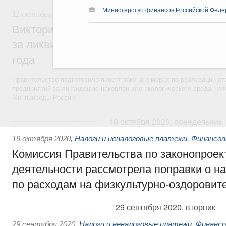
Министерство финансов Российской Феде
11 октября 2021
,
Экологическая безопасность. Обращение
Виктория Абрамченко: Закон об ответств
за ликвидацию эковреда заработает с 1 
года
Правительство подготовило проект закона о мерах по реализации 
предприятий за ликвидацию накопленного экологического вреда, ко
Минприроды России.
19 октября 2020, понедельник
19 октября 2020
,
Налоги и неналоговые платежи. Финансо
Комиссия Правительства по законопроек
деятельности рассмотрела поправки о н
по расходам на физкультурно-оздоровит
29 сентября 2020, вторник
29 сентября 2020
,
Налоги и неналоговые платежи. Финанс