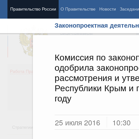
Правительство России
О Правительстве
Новости
Заседан
Законопроектная деятельн
Председатель Правительства
М
Вице-премьеры
М
Комиссия по законо
одобрила законопро
Демография
Занято
Работа Правительства
рассмотрения и утв
Здоровье
Технол
Образование
Эконом
Республики Крым и 
Культура
Финан
году
Общество
Социал
Государство
25 июля 2016
10:30
Стратегии
Государственные программы
Национальн