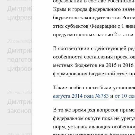
образовании в составе Российско
Дмитрий Григоренко: Правительство уси
Крым и города федерального знач
цифровизацию законопроектной деятель
бюджетное законодательство Росс
этих субъектов Федерации с 1 янва
23 сентября 2024, понедельник
предусмотренных частью 2 статьи
23 сентября 2024
,
Правовые вопросы работы Правительс
В соответствии с действующей ре
Дмитрий Григоренко: Правительство пер
особенности составления проекто
подготовки нормативных актов и законоп
местных бюджетов на 2015 и 2016 
цифровой формат
формирования бюджетной отчётно
29 июля 2024, понедельник
Такие особенности были установ
29 июля 2024
,
Правовые вопросы работы Правительства 
августа 2014 года №783
и
от 10 се
Дмитрий Григоренко: Цифровизация пов
В то же время ряд вопросов прим
законопроектной деятельности
федеральном округе пока не урегу
24 июля 2023, понедельник
норм, устанавливающих особеннос
также их исполнения и формирова
24 июля 2023
,
Правовые вопросы работы Правительства 