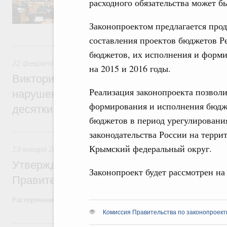
расходного обязательства может б
председателя Совета Федерации Валентин
секретарями.
Законопроектом предлагается прод
составления проектов бюджетов Р
22 февраля 2022, вторник
бюджетов, их исполнения и форми
22 февраля 2022
,
Экологическая безопасность. Обращение
на 2015 и 2016 годы.
Виктория Абрамченко: Ответственность з
Реализация законопроекта позволи
нарушения при перевалке угля в портах 
формирования и исполнения бюдж
десятки раз
бюджетов в период урегулировани
13 января 2022, четверг
законодательства России на терри
Крымский федеральный округ.
13 января 2022
,
Правовые вопросы работы Правительства
Утверждён план законопроектной деятел
Законопроект будет рассмотрен на
Правительства на 2022 год
Распоряжение от 30 декабря 2021 года №3994-р
Комиссия Правительства по законопроект
11 октября 2021, понедельник