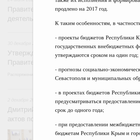
продлено на 2017 год.
Правительство повышает качество норм
деятельности
К таким особенностям, в частности
30 декабря 2022, пятница
- проекты бюджетов Республики К
30 декабря 2022
,
Правовые вопросы работы Правительств
государственных внебюджетных ф
Утверждён план законопроектной деятел
утверждаются сроком на один год;
Правительства на 2023 год
- прогнозы социально-экономичес
Распоряжение от 23 декабря 2022 года №4112-р
Севастополя и муниципальных обр
2 декабря 2022, пятница
- в проектах бюджетов Республик
2 декабря 2022
,
Правовые вопросы работы Правительства
предусматриваться предоставлен
Дмитрий Григоренко: Проблема неприня
срок до одного года;
актов полностью решена
- при предоставлении межбюджетн
Заместитель Председателя Правительств
бюджетам Республики Крым и гор
Правительства России принял участие в 