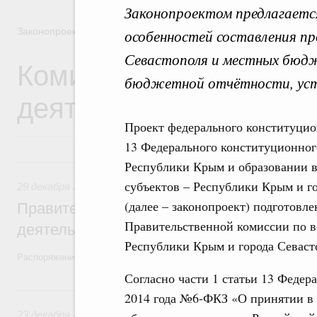
Законопроектом предлагается
Законопроектная деятельность
особенностей составления п
Севастополя и местных бюдж
Комиссия Правительст
бюджетной отчётности, уста
деятельности
Проект федерального конституцио
13 Федерального конституционног
29 декабря 2025, понедельник
Республики Крым и образовании в
субъектов – Республики Крым и го
29 декабря 2025
,
Правовые вопросы работы Правительств
(далее – законопроект) подготов
Правительство утвердило план законопр
Правительственной комиссии по в
деятельности на 2026 год
Республики Крым и города Севаст
Распоряжение от 19 декабря 2025 года №3886-р
Согласно части 1 статьи 13 Федер
23 декабря 2024, понедельник
2014 года №6-ФКЗ «О принятии в
23 декабря 2024