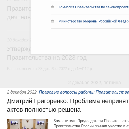
Правительство повышает качество норм
Комиссия Правительства по законопроект
деятельности
Министерство обороны Российской Федер
30 декабря 2022, пятница
30 декабря 2022
,
Правовые вопросы работы Правительств
Утверждён план законопроектной деятел
Правительства на 2023 год
Распоряжение от 23 декабря 2022 года №4112-р
2 декабря 2022, пятница
2 декабря 2022
,
Правовые вопросы работы Правительства
Дмитрий Григоренко: Проблема неприня
актов полностью решена
Заместитель Председателя Правительств
Правительства России принял участие в 