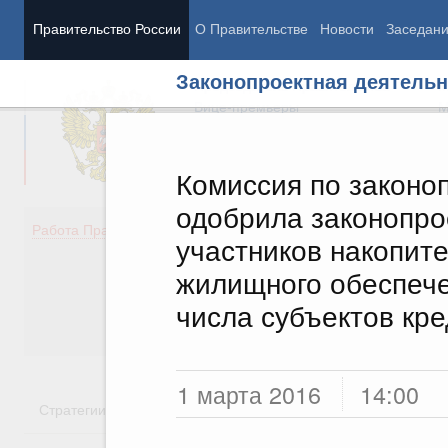
Правительство России
О Правительстве
Новости
Заседан
Законопроектная деятельн
Председатель Правительства
М
Вице-премьеры
М
Комиссия по законо
одобрила законопро
Демография
Занято
Работа Правительства
участников накопит
Здоровье
Технол
Образование
Эконом
жилищного обеспеч
Культура
Финан
числа субъектов кр
Общество
Социал
Государство
1 марта 2016
14:00
Стратегии
Государственные программы
Национальн