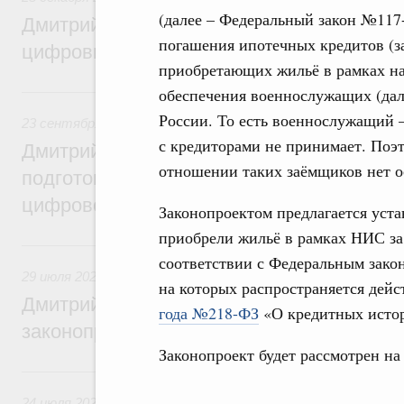
(далее – Федеральный закон №117
Дмитрий Григоренко: Правительство уси
погашения ипотечных кредитов (з
цифровизацию законопроектной деятель
приобретающих жильё в рамках н
23 сентября 2024, понедельник
обеспечения военнослужащих (да
России. То есть военнослужащий 
23 сентября 2024
,
Правовые вопросы работы Правительс
с кредиторами не принимает. Поэ
Дмитрий Григоренко: Правительство пер
отношении таких заёмщиков нет о
подготовки нормативных актов и законоп
цифровой формат
Законопроектом предлагается уст
приобрели жильё в рамках НИС за 
29 июля 2024, понедельник
соответствии с Федеральным зако
29 июля 2024
,
Правовые вопросы работы Правительства 
на которых распространяется дей
Дмитрий Григоренко: Цифровизация пов
года №218-ФЗ
«О кредитных истор
законопроектной деятельности
Законопроект будет рассмотрен на
24 июля 2023, понедельник
24 июля 2023
,
Правовые вопросы работы Правительства 