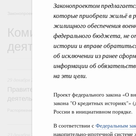
Законопроектом предлагаетс
Законопроектная деятельность
которые приобрели жильё в 
жилищного обеспечения воен
Комиссия Правительст
федерального бюджета, не о
деятельности
истории и вправе обратиться
об исключении из ранее сфо
информации об обязательства
29 декабря 2025, понедельник
на эти цели.
29 декабря 2025
,
Правовые вопросы работы Правительств
Правительство утвердило план законопр
Проект федерального закона «О в
деятельности на 2026 год
закона "О кредитных историях"» 
России в инициативном порядке.
Распоряжение от 19 декабря 2025 года №3886-р
23 декабря 2024, понедельник
В соответствии с
Федеральным зак
накопительно-ипотечной системе
23 декабря 2024