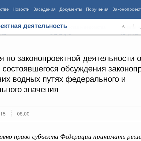
стве
Новости
Заседания
Документы
Поручения
Законопроект
ектная деятельность
ь Правительства
Министерства и ведомства
Советы и
еры
Министры
По регио
я по законопроектной деятельности 
м состоявшегося обсуждения законопр
мография
Занятость и труд
Экология
них водных путях федерального и
ровье
Технологическое развитие
Жильё и горо
азование
Экономика. Регулирование
Транспорт и с
льного значения
ьтура
Финансы
Энергетика
щество
Социальные услуги
Промышленно
ударство
Сельское хоз
015
08:00
ограммы
Национальные проекты
ено право субъекта Федерации принимать реше