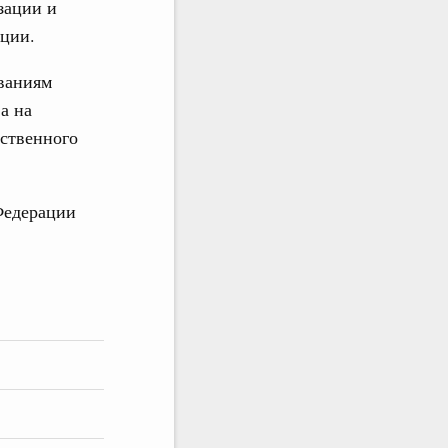
зации и
ации.
ваниям
а на
ственного
Федерации