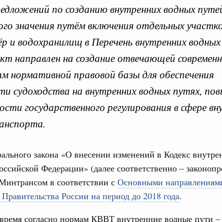
редложений по созданию внутренних водных путе
ого значения путём включения отдельных участко
зёр и водохранилищ в Перечень внутренних водных
вительства по законоп
кт направлен на создание отвечающей современ
м нормативной правовой базы для обеспечения
ти судоходства на внутренних водных путях, по
сти государственного регулирования в сфере вн
ря 2025, понедельник
Кален
анспорта.
вительства России
конопроектной деятельности на 2026 год
ального закона «О внесении изменений в Кодекс внутре
ПН
3886-р
оссийской Федерации» (далее соответственно – законоп
 Минтрансом в соответствии с
Основными направлениям
ря 2024, понедельник
 Правительства России на период до 2018 года
.
3
тво усиливает цифровизацию законопроектной
время согласно нормам КВВТ внутренние водные пути –
10