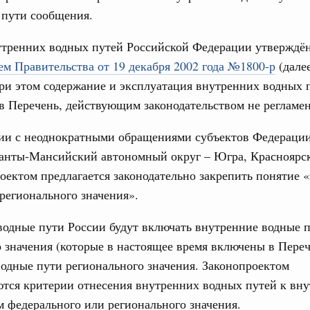
 пути сообщения.
бря 2024, понедельник
17
утренних водных путей Российской Федерации утверждё
равительства России
24
м Правительства от 19 декабря 2002 года №1800-р
(дале
во переводит процедуру подготовки
ктов в цифровой формат
ри этом содержание и эксплуатация внутренних водных п
31
 Перечень, действующим законодательством не регламен
я 2024, понедельник
тельства России
вии с неоднократными обращениями субъектов Федерации
С помощь
ия повысила качество законопроектной
осуществ
Ханты-Мансийский автономный округ – Югра, Красноярс
Для поиск
роектом предлагается законодательно закрепить понятие 
сервисо
я 2023, понедельник
регионального значения».
Выбра
тельства России
пери
одные пути России будут включать внутренние водные 
о нормотворческой деятельности
 значения (которые в настоящее время включены в Переч
Архи
абря 2022, пятница
одные пути регионального значения. Законопроектом
вительства России
ются критерии отнесения внутренних водных путей к вн
деятельности Правительства на 2023 год
 федерального или регионального значения.
Подпи