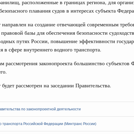
ранилищ, расположенные в границах региона, для органи
деятельности Правительства на 2022 год
безопасного плавания судов в интересах субъекта Федер
3994-р
т направлен на создание отвечающей современным требо
ря 2021, понедельник
правовой базы для обеспечения безопасности судоходств
водных путях России, повышение эффективности государ
 Обращение с отходами
тветственности бизнеса за ликвидацию
я в сфере внутреннего водного транспорта.
 2022 года
ам рассмотрения законопроекта большинство субъектов 
на о мерах по реализации ответственности промышленных
 экологического вреда, который ранее внесло
го.
 будет рассмотрен на заседании Правительства.
ря 2020, понедельник
и. Финансовая отчётность и аудит
нопроектной деятельности рассмотрела
авительства по законопроектной деятельности
 расходам на физкультурно-оздоровительные
о транспорта Российской Федерации (Минтранс России)
тября 2020, вторник