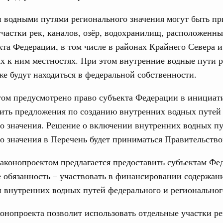
4112-р
 водными путями регионального значения могут быть пр
Ежеднев
абря 2022, пятница
участки рек, каналов, озёр, водохранилищ, расположенны
Email
кта Федерации, в том числе в районах Крайнего Севера и
вительства России
 к ним местностях. При этом внутренние водные пути 
епринятия подзаконных актов полностью
же будут находиться в федеральной собственности.
редседателя Правительства – Руководитель Аппарата
том предусмотрено право субъекта Федерации в инициа
 России принял участие в ежегодном совещании
Совета Федерации Валентины Матвиенко со статс-
сить предложения по созданию внутренних водных путей
Email
о значения. Решение о включении внутренних водных п
о значения в Перечень будет приниматься Правительство
раля 2022, вторник
законопроектом предлагается предоставить субъектам Фе
 Обращение с отходами
е обязанность – участвовать в финансировании содержан
ность за экологические нарушения при
т в десятки раз
 внутренних водных путей федерального и региональног
варя 2022, четверг
онопроекта позволит использовать отдельные участки ре
вительства России