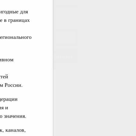
игодные для
ная
Еженедельная
е в границах
регионального
Подписаться
тивном
утей
м России.
дерации
Подписаться
ия и
о значения.
к, каналов,