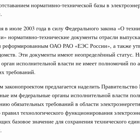
отставанием нормативно-технической базы в электроэнер
бря 2024, понедельник
.
17
равительства России
я в июле 2003 года в силу Федерального закона «О техн
24
во переводит процедуру подготовки
ии» нормативно-технические документы отрасли выпуска
ктов в цифровой формат
31
и реформированным ОАО РАО «ЕЭС России», а также ут
я 2024, понедельник
домств. Эти документы имеют неопределённый статус. Н
тельства России
С помощь
орган исполнительной власти не имеет полномочий по 
ия повысила качество законопроектной
осуществ
х требований.
Для поиск
сервисо
им законопроектом предлагается наделить Правительство
я 2023, понедельник
ные им федеральные органы исполнительной власти по
Выбра
тельства России
пери
нию обязательных требований в области электроэнергети
о нормотворческой деятельности
 правил технологического функционирования электроэн
Архи
абря 2022, пятница
щих базовое значение для сохранения технического един
вительства России
.
деятельности Правительства на 2023 год
Подпи