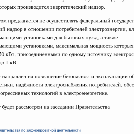
торых производится энергетический надзор.
деятельности Правительства на 2022 год
3994-р
ом предлагается не осуществлять федеральный государс
ий надзор в отношении потребителей электроэнергии, 
ря 2021, понедельник
мающими установками для бытовых нужд, а также
 Обращение с отходами
мающими установками, максимальная мощность которых
тветственности бизнеса за ликвидацию
50 кВт, присоединёнными по одному источнику электро
 2022 года
о 1 кВ.
на о мерах по реализации ответственности промышленных
 экологического вреда, который ранее внесло
 направлен на повышение безопасности эксплуатации о
етики, надёжности электроснабжения потребителей, обе
ря 2020, понедельник
огрессивных технологий в электроэнергетике.
и. Финансовая отчётность и аудит
 будет рассмотрен на заседании Правительства
нопроектной деятельности рассмотрела
 расходам на физкультурно-оздоровительные
авительства по законопроектной деятельности
тября 2020, вторник