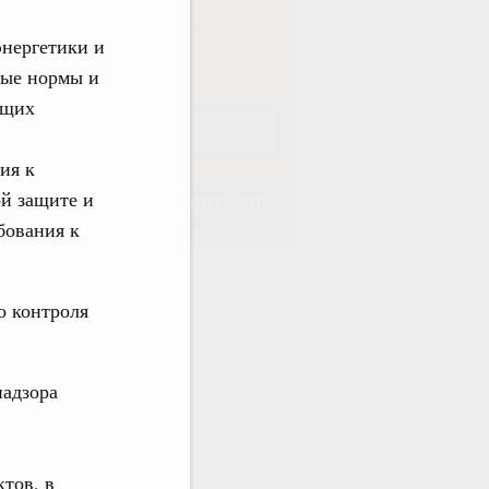
энергетики и
ная
Еженедельная
ные нормы и
ющих
ия к
ой защите и
Подписаться
бования к
о контроля
Подписаться
надзора
в
тов, в