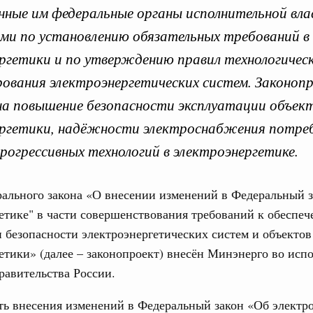
нные им федеральные органы исполнительной вл
ми по установлению обязательных требований в
ргетики и по утверждению правил технологичес
вительства по законоп
ования электроэнергетических систем. Законоп
на повышение безопасности эксплуатации объек
ергетики, надёжности электроснабжения потре
прогрессивных технологий в электроэнергетике.
ря 2025, понедельник
Кален
вительства России
ального закона «О внесении изменений в Федеральный з
конопроектной деятельности на 2026 год
етике" в части совершенствования требований к обеспе
ПН
3886-р
 безопасности электроэнергетических систем и объектов
етики» (далее – законопроект) внесён Минэнерго во исп
ря 2024, понедельник
равительства России.
3
тво усиливает цифровизацию законопроектной
ь внесения изменений в Федеральный закон «Об электр
10