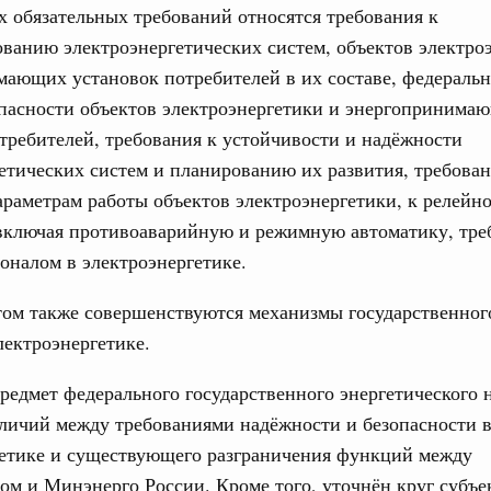
х обязательных требований относятся требования к
4112-р
анию электроэнергетических систем, объектов электро
Ежеднев
абря 2022, пятница
мающих установок потребителей в их составе, федераль
Email
опасности объектов электроэнергетики и энергопринима
вительства России
епринятия подзаконных актов полностью
требителей, требования к устойчивости и надёжности
етических систем и планированию их развития, требован
редседателя Правительства – Руководитель Аппарата
раметрам работы объектов электроэнергетики, к релейн
 России принял участие в ежегодном совещании
 включая противоаварийную и режимную автоматику, тре
Совета Федерации Валентины Матвиенко со статс-
Email
соналом в электроэнергетике.
том также совершенствуются механизмы государственног
раля 2022, вторник
электроэнергетике.
 Обращение с отходами
ность за экологические нарушения при
редмет федерального государственного энергетического 
т в десятки раз
зличий между требованиями надёжности и безопасности 
гетике и существующего разграничения функций между
варя 2022, четверг
ом и Минэнерго России. Кроме того, уточнён круг субъек
вительства России