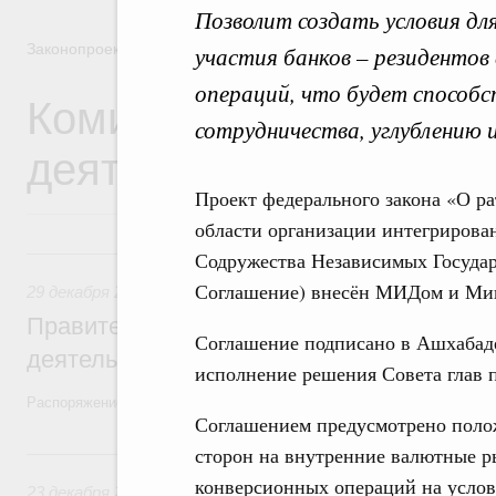
Позволит создать условия дл
Законопроектная деятельность
участия банков – резидентов
операций, что будет способ
Комиссия Правительст
сотрудничества, углублению 
деятельности
Проект федерального закона «О р
области организации интегрирован
29 декабря 2025, понедельник
Содружества Независимых Государс
Соглашение) внесён МИДом и Ми
29 декабря 2025
,
Правовые вопросы работы Правительств
Правительство утвердило план законопр
Соглашение подписано в Ашхабаде 
деятельности на 2026 год
исполнение решения Совета глав п
Распоряжение от 19 декабря 2025 года №3886-р
Соглашением предусмотрено полож
сторон на внутренние валютные р
23 декабря 2024, понедельник
конверсионных операций на услов
23 декабря 2024