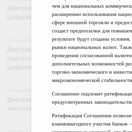
чем для национальных коммерчески
Дмитрий Григоренко: Правительство уси
расширению использования нацио
цифровизацию законопроектной деятель
сфере внешней торговли и предос
создаст предпосылки для повыше
23 сентября 2024, понедельник
результате будут созданы условия
23 сентября 2024
,
Правовые вопросы работы Правительс
рынки национальных валют. Такж
Дмитрий Григоренко: Правительство пер
проведения согласованной валютн
подготовки нормативных актов и законоп
дополнительных возможностей реа
цифровой формат
торгово-экономического и инвест
макроэкономической стабильности
29 июля 2024, понедельник
29 июля 2024
,
Правовые вопросы работы Правительства 
Соглашение подлежит ратификации
Дмитрий Григоренко: Цифровизация пов
предусмотренных законодательств
законопроектной деятельности
Ратификация Соглашения позволит
24 июля 2023, понедельник
взаимовыгодного участия банков –
конверсионных операций, что буд
24 июля 2023
,
Правовые вопросы работы Правительства 