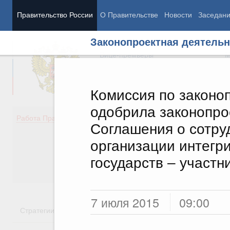
Правительство России
О Правительстве
Новости
Заседан
Законопроектная деятельн
Председатель Правительства
М
Вице-премьеры
М
Комиссия по законо
одобрила законопро
Демография
Занято
Работа Правительства
Соглашения о сотру
Здоровье
Технол
Образование
Эконом
организации интегр
Культура
Финан
государств – участн
Общество
Социал
Государство
7 июля 2015
09:00
Стратегии
Государственные программы
Национальн