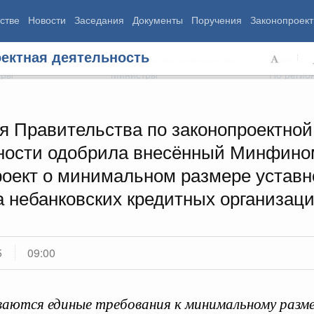
стве
Новости
Заседания
Документы
Поручения
Законопроект
ектная деятельность
ь Правительства
Министерства и ведомства
Советы и
еры
Министры
По регио
я Правительства по законопроектной
ности одобрила внесённый Минфино
мография
Занятость и труд
Экология
роект о минимальном размере уставн
ровье
Технологическое развитие
Жильё и горо
азование
Экономика. Регулирование
Транспорт и с
а небанковских кредитных организац
ьтура
Финансы
Энергетика
щество
Социальные услуги
Промышленно
ударство
Сельское хоз
5
09:00
ограммы
Национальные проекты
аются единые требования к минимальному разм