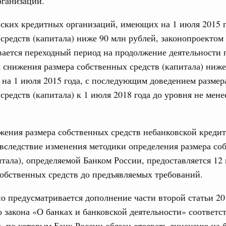
рганизаций.
бря 2024, понедельник
ских кредитных организаций, имеющих на 1 июля 2015 г
17
средств (капитала) ниже 90 млн рублей, законопроектом
равительства России
24
во переводит процедуру подготовки
ается переходный период на продолжение деятельности 
ктов в цифровой формат
снижения размера собственных средств (капитала) ниже
31
я 2024, понедельник
 на 1 июля 2015 года, с последующим доведением размер
средств (капитала) к 1 июля 2018 года до уровня не мене
тельства России
С помощь
ия повысила качество законопроектной
осуществ
Для поиск
сервисо
жения размера собственных средств небанковской креди
я 2023, понедельник
вследствие изменения методики определения размера со
Выбра
тельства России
итала), определяемой Банком России, предоставляется 12
пери
о нормотворческой деятельности
обственных средств до предъявляемых требований.
Архи
абря 2022, пятница
 предусматривается дополнение части второй статьи 20
вительства России
 закона «О банках и банковской деятельности» соответ
деятельности Правительства на 2023 год
 по которым Банк России обязан отозвать лицензию на 
Подпи