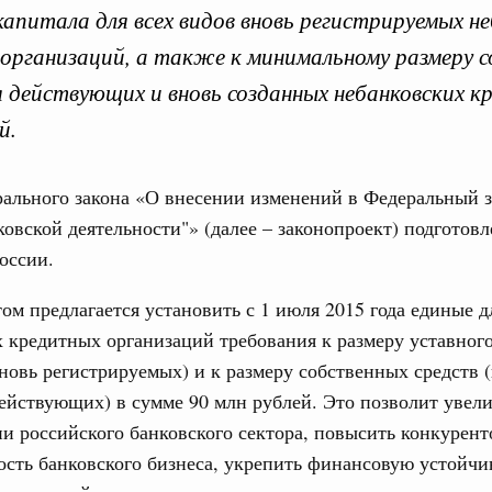
капитала для всех видов вновь регистрируемых н
организаций, а также к минимальному размеру 
я действующих и вновь созданных небанковских 
вительства по законоп
й.
ального закона «О внесении изменений в Федеральный з
ковской деятельности"» (далее – законопроект) подготовл
ря 2025, понедельник
оссии.
Кален
вительства России
ом предлагается установить с 1 июля 2015 года единые д
конопроектной деятельности на 2026 год
 кредитных организаций требования к размеру уставного
ПН
3886-р
овь регистрируемых) и к размеру собственных средств (
йствующих) в сумме 90 млн рублей. Это позволит увели
ря 2024, понедельник
и российского банковского сектора, повысить конкурен
3
сть банковского бизнеса, укрепить финансовую устойчи
тво усиливает цифровизацию законопроектной
10