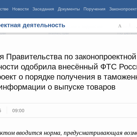
стве
Новости
Заседания
Документы
Поручения
Законопроект
ектная деятельность
ь Правительства
Министерства и ведомства
Советы и
еры
Министры
По регио
я Правительства по законопроектной
ности одобрила внесённый ФТС Росс
мография
Занятость и труд
Экология
роект о порядке получения в таможе
ровье
Технологическое развитие
Жильё и горо
азование
Экономика. Регулирование
Транспорт и с
 информации о выпуске товаров
ьтура
Финансы
Энергетика
щество
Социальные услуги
Промышленно
ударство
Сельское хоз
5
09:00
ограммы
Национальные проекты
ектом вводится норма, предусматривающая воз