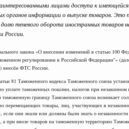
заинтересованными лицами доступа к имеющейся
 органов информации о выпуске товаров. Это 
долю теневого оборота иностранных товаров н
вительства по законоп
и России.
ального закона «О внесении изменений в статью 100 Фе
моженном регулировании в Российской Федерации"» (дал
ря 2025, понедельник
) внесён ФТС России.
Кален
вительства России
атьи 81 Таможенного кодекса Таможенного союза устано
конопроектной деятельности на 2026 год
 по уплате таможенных пошлин, налогов при незаконном
ПН
3886-р
з таможенную границу Таможенного союза возникает сол
нно перемещающих товары, лиц, участвующих в незаконн
ря 2024, понедельник
 если они знали или должны были знать о незаконности
3
, а при ввозе товаров на таможенную территорию Тамож
тво усиливает цифровизацию законопроектной
10