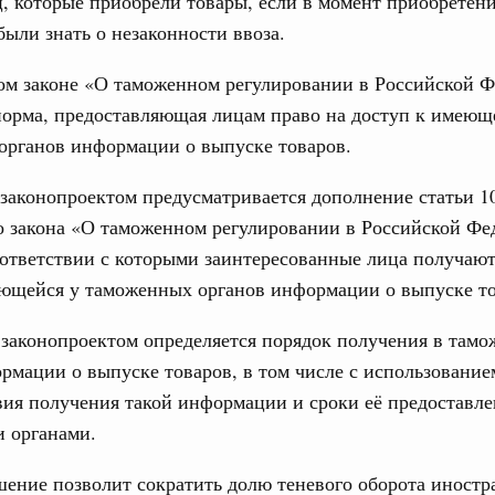
ц, которые приобрели товары, если в момент приобретен
ыли знать о незаконности ввоза.
бря 2024, понедельник
17
ом законе «О таможенном регулировании в Российской 
равительства России
24
во переводит процедуру подготовки
норма, предоставляющая лицам право на доступ к имеющ
ктов в цифровой формат
органов информации о выпуске товаров.
31
я 2024, понедельник
 законопроектом предусматривается дополнение статьи 1
тельства России
С помощь
о закона «О таможенном регулировании в Российской Фе
ия повысила качество законопроектной
осуществ
оответствии с которыми заинтересованные лица получают
Для поиск
сервисо
еющейся у таможенных органов информации о выпуске то
я 2023, понедельник
Выбра
 законопроектом определяется порядок получения в там
тельства России
пери
рмации о выпуске товаров, в том числе с использование
о нормотворческой деятельности
вия получения такой информации и сроки её предоставл
Архи
абря 2022, пятница
 органами.
вительства России
деятельности Правительства на 2023 год
ение позволит сократить долю теневого оборота иност
Подпи