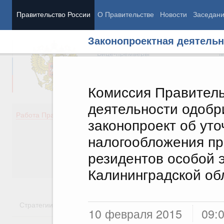
Правительство России
О Правительстве
Новости
Заседан
Законопроектная деятельн
Председатель Правительства
М
Вице-премьеры
М
Комиссия Правитель
деятельности одоб
Демография
Занято
Работа Правительства
законопроект об уто
Здоровье
Технол
Образование
Эконом
налогообложения пр
Культура
Финан
резидентов особой 
Общество
Социал
Государство
Калининградской об
Стратегии
Государственные программы
Национальн
10 февраля 2015
09: