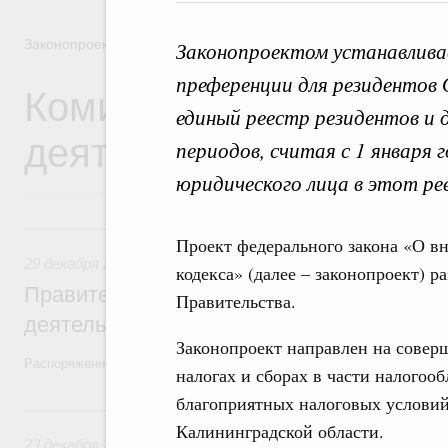
Законопроектная деятельность
Законопроектом устанавлива
преференции для резидентов 
Комиссия Правительст
единый реестр резидентов и 
деятельности
периодов, считая с 1 января 
юридического лица в этот ре
29 декабря 2025, понедельник
Проект федерального закона «О в
29 декабря 2025
,
Правовые вопросы работы Правительств
кодекса» (далее – законопроект) 
Правительство утвердило план законопр
Правительства.
деятельности на 2026 год
Законопроект направлен на совер
Распоряжение от 19 декабря 2025 года №3886-р
налогах и сборах в части налогоо
благоприятных налоговых условий
23 декабря 2024, понедельник
Калининградской области.
23 декабря 2024