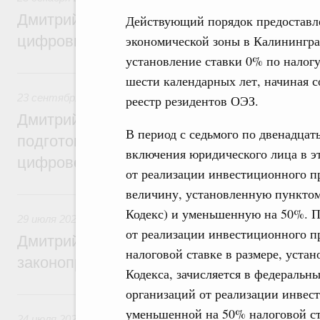
Дмитрий Григоренко: Правительство уси
Действующий порядок предоставл
цифровизацию законопроектной деятель
экономической зоны в Калинингра
установление ставки 0% по налог
23 сентября 2024, понедельник
шести календарных лет, начиная 
23 сентября 2024
,
Правовые вопросы работы Правительс
реестр резидентов ОЭЗ.
Дмитрий Григоренко: Правительство пер
В период с седьмого по двенадцат
подготовки нормативных актов и законоп
включения юридического лица в эт
цифровой формат
от реализации инвестиционного пр
величину, установленную пунктом 
29 июля 2024, понедельник
Кодекс) и уменьшенную на 50%. П
29 июля 2024
,
Правовые вопросы работы Правительства 
от реализации инвестиционного п
Дмитрий Григоренко: Цифровизация пов
налоговой ставке в размере, уста
законопроектной деятельности
Кодекса, зачисляется в федеральн
организаций от реализации инвес
24 июля 2023, понедельник
уменьшенной на 50% налоговой ст
24 июля 2023
,
Правовые вопросы работы Правительства 