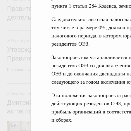
пункта 1 статьи 284 Кодекса, зач
Правительство повышает качество норм
деятельности
Следовательно, льготная налогова
том числе в размере 0%, должна п
30 декабря 2022, пятница
налогового периода, в котором юр
30 декабря 2022
,
Правовые вопросы работы Правительств
резидентов ОЭЗ.
Утверждён план законопроектной деятел
Законопроектом устанавливается 
Правительства на 2023 год
резидентов ОЭЗ со дня включения
Распоряжение от 23 декабря 2022 года №4112-р
ОЭЗ и до окончания двенадцати на
следующего за годом включения юр
2 декабря 2022, пятница
2 декабря 2022
,
Правовые вопросы работы Правительства
Эти положения законопроекта расп
Дмитрий Григоренко: Проблема неприня
действующих резидентов ОЭЗ, про
актов полностью решена
прибыль организаций в соответст
и сборах.
Заместитель Председателя Правительств
Правительства России принял участие в 