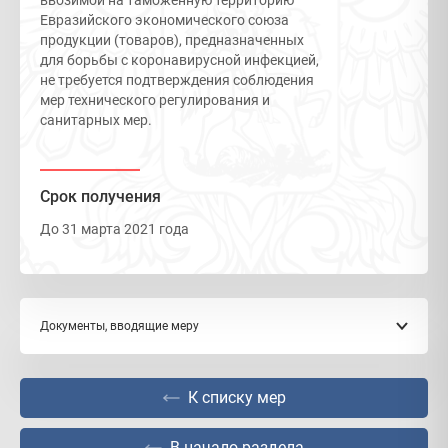
ввозимой на таможенную территорию
Евразийского экономического союза
продукции (товаров), предназначенных
для борьбы с коронавирусной инфекцией,
не требуется подтверждения соблюдения
мер технического регулирования и
санитарных мер.
Срок получения
До 31 марта 2021 года
Документы, вводящие меру
К списку мер
Решение Совета ЕЭК от1 октября 2020 года № 86 «О
внесении изменений в Решение Комиссии
Таможенногосоюза от 27 ноября 2009 г. № 130 и
В начало раздела