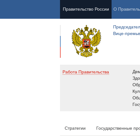
Правительство России
О Правитель
Председател
Вице-премь
Де
Работа Правительства
Здо
Обр
Кул
Об
Гос
Стратегии
Государственные пр