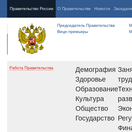
Правительство России
О Правительстве
Новости
Заседан
Председатель Правительства
М
Вице-премьеры
М
Демография
Заня
Работа Правительства
Здоровье
труд
Образование
Тех
Культура
раз
Общество
Эко
Государство
Рег
Фин