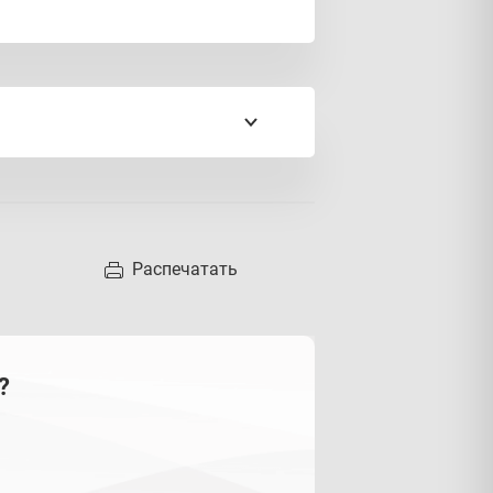
3 лет;
школьного возраста.
Распечатать
?