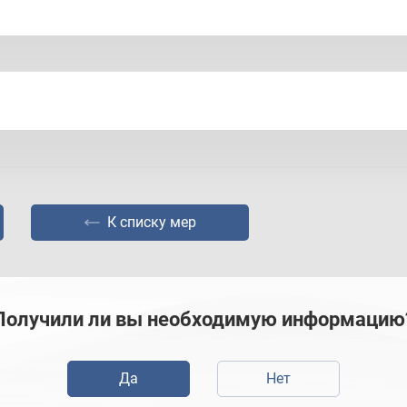
в отпуске по уходу за ребёнком в возрасте до 
е в трудовых отношениях и имеющие детей до
рта 2021 года №369
К списку мер
ста 2020 года №2098-р
Получили ли вы необходимую информацию
Да
Нет