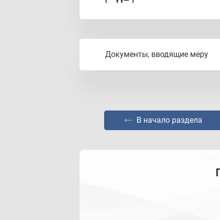
- женщины, находящиеся 
- женщины, не состоящи
Документы, вводящие меру
Постановление от 13 ма
В начало раздела
Распоряжение от 15 авгу