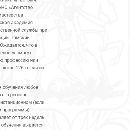
АНО «Агентство
мастерства
йская академия
рственной службы при
ации, Томский
Ожидается, что в
человек смогут
ую профессию или
 около 126 тысяч из
я обучения любое
 его регионе.
дистанционном (если
й программы)
ляет от трёх недель
и обучения выдаётся