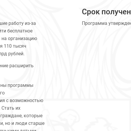
Срок получе
шие работу из-за
Программа утверждена
йти бесплатное
м на организацию
я 110 тысяч
лрд рублей.
ение расширить
ваны программы
го
ия с возможностью
 Стать их
 граждане, которые
и, но и люди старше
ленькими детьми.