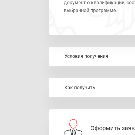
документ о квалификации, со
выбранной программе.
Условия получения
Как получить
Участниками программы
- граждане, ищущие раб
- граждане в возрасте 50
Заявки на обучение офо
Оформить заяв
- граждане предпенсион