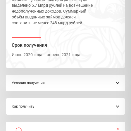
выделено 5,7 млрд рублей на возмещение
недополученных доходов. Суммарный
объём выданных займов должен
составить не менее 248 млрд рублей.
Срок получения
Июнь 2020 года – апрель 2021 года
Условия получения
1. Включение в реестр социально ориентированных
Как получить
некоммерческих организаций, получающих меры
поддержки с учётом введения ограничительных мер в
связи с распространением новой коронавирусной
инфекции
Обратиться в
банк – участник программы