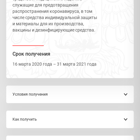
служащие для предотвращения
распространения коронавируса, в том
числе средства индивидуальной защиты
и материалы для их производства,
вакцины и дезинфицирующие средства.
Срок получения
16 марта 2020 года – 31 марта 2021 года
Условия получения
Тарифная льгота предоставляется при условии
Как получить
наличия ввозимого товара в перечнях, утвержденных
решениями Совета Евразийской экономической
комиссии №21 и №34