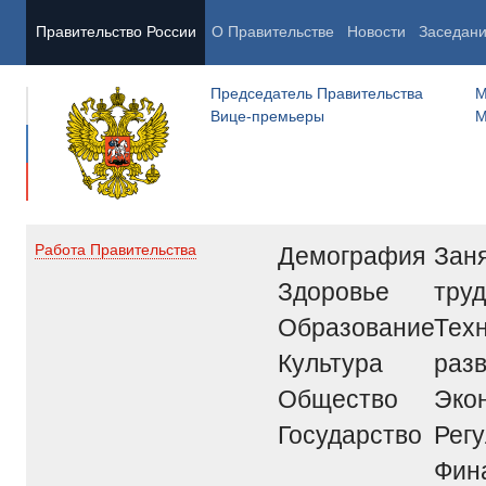
Правительство России
О Правительстве
Новости
Заседан
Председатель Правительства
М
Вице-премьеры
М
Демография
Заня
Работа Правительства
Здоровье
труд
Образование
Тех
Культура
раз
Общество
Эко
Государство
Рег
Фин