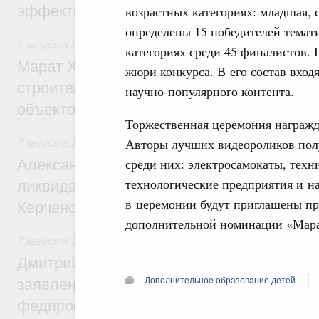
эффективность поддержки сельских тер
возрастных категориях: младшая, 
определены 15 победителей темат
7 августа 2026
,
Экономика городов. Городская среда
категориях среди 45 финалистов.
Марат Хуснуллин: «Единый заказчик» з
жюри конкурса. В его состав входя
строительство и реконструкцию более 3
научно-популярного контента.
объектов
Торжественная церемония награжде
Авторы лучших видеороликов полу
7 августа 2026
,
Чрезвычайные ситуации и ликвидация их 
среди них: электросамокаты, техн
Александр Козлов провёл заседание пра
технологические предприятия и на
ликвидации последствий чрезвычайной с
в церемонии будут приглашены пр
Керченском проливе
дополнительной номинации «Мара
7 августа 2026
,
Среднее профессиональное образование
Дмитрий Чернышенко: Установлен рекорд
Дополнительное образование детей
заявлений от абитуриентов колледжей и
федпроекта «Профессионалитет»