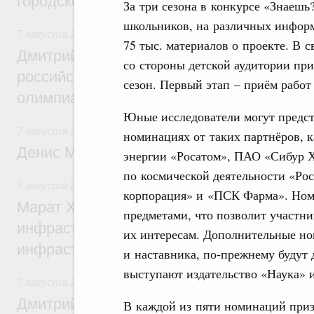
городской среды
За три сезона в конкурсе «Знаешь
школьников, на различных инфор
7 августа 2026
,
Отрасль информационных технологий
75 тыс. материалов о проекте. В 
Дмитрий Чернышенко и Сергей Кравцов 
со стороны детской аудитории пр
российскую сборную с победой на Межд
сезон. Первый этап – приём работ 
олимпиаде по искусственному интеллект
Юные исследователи могут предст
7 августа 2026
,
Общие вопросы промышленной политики
номинациях от таких партнёров, к
Денис Мантуров посетил Ярославскую о
энергии «Росатом», ПАО «Сибур Х
по космической деятельности «Ро
7 августа 2026
,
Бюджеты субъектов Федерации. Межбюд
корпорация» и «ПСК Фарма». Ном
Марат Хуснуллин: 15 объектов спортивн
предметами, что позволит участни
инфраструктуры построили и обновили б
их интересам. Дополнительные н
инфраструктурным кредитам
и наставника, по‑прежнему будут 
выступают издательство «Наука» 
7 августа 2026
,
Развитие сельских территорий
Дмитрий Патрушев: Синхронизация госп
В каждой из пяти номинаций приз