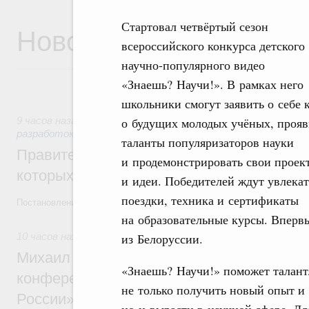
Стартовал четвёртый сезон
Новости
всероссийского конкурса детского
научно-популярного видео
«Знаешь? Научи!». В рамках него
школьники смогут заявить о себе 
о будущих молодых учёных, прояв
9 часов назад
,
Государственная политика в сфере научных
разработок
таланты популяризаторов науки
Правительство расширило перечень пре
и продемонстрировать свои проек
которых освобождаются от НДФЛ
и идеи. Победителей ждут увлека
поездки, техника и сертификаты
Постановление от 5 августа 2026 года №978
на образовательные курсы. Вперв
из Белоруссии.
10 часов назад
,
Отрасль информационных технологий
Михаил Мишустин дал поручения по итог
«Знаешь? Научи!» поможет талант
конференции «Цифровая индустрия пр
не только получить новый опыт и
России»
но и вырасти в научной сфере. Дл