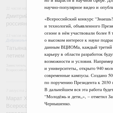
научно-популярное видео и опубл
11 часов назад
,
Спорт высших достижений и массовый сп
Дмитрий Чернышенко и Михаил Дегтярёв
«Всероссийский конкурс “Знаешь?
россиян с Днём физкультурника
и технологий, объявленного Пре
сезоне в нём участвовали более 8
13 часов назад
,
Социальные инновации. Некоммерческие орг
о высоком интересе к науке подр
Добровольчество и волонтёрство. Благотворительност
данным ВЦИОМа, каждый третий ро
Татьяна Голикова поздравила волонтёров
карьеру в области разработок буд
летием
возможности и условия. Например
Заместитель Председателя Правительства Татьяна Голикова поздра
и университеты„ открыто 940 мол
Всероссийского общественного движения «Волонтёры-медики» с 10
современные кампусы. Создано 50
Вчера
по поручению Президента к 2030 г
В дальнейшем вся эта работа буде
7 августа 2026
,
Экономика городов. Городская среда
“Молодёжь и дети„», – отметил З
Марат Хуснуллин провёл заседание ком
Чернышенко.
Всероссийского конкурса лучших проект