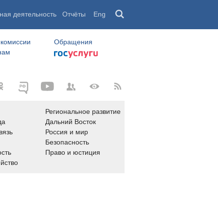
ная деятельность
Отчёты
Eng
 комиссии
Обращения
нам
Региональное развитие
да
Дальний Восток
вязь
Россия и мир
Безопасность
сть
Право и юстиция
яйство