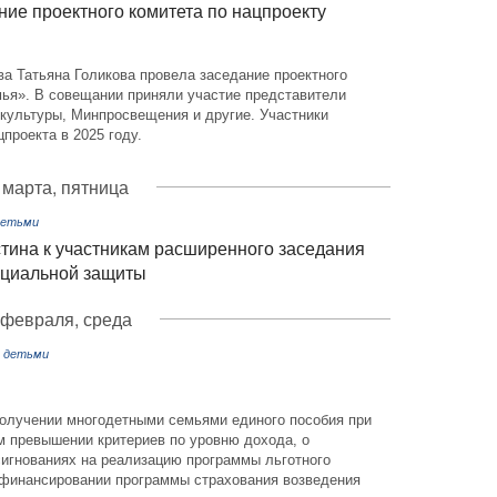
ние проектного комитета по нацпроекту
а Татьяна Голикова провела заседание проектного
мья». В совещании приняли участие представители
культуры, Минпросвещения и другие. Участники
проекта в 2025 году.
 марта, пятница
детьми
ина к участникам расширенного заседания
оциальной защиты
 февраля, среда
с детьми
получении многодетными семьями единого пособия при
м превышении критериев по уровню дохода, о
игнованиях на реализацию программы льготного
о финансировании программы страхования возведения