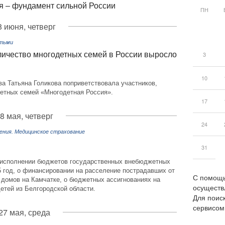
я – фундамент сильной России
ПН
8 июня, четверг
етьми
оличество многодетных семей в России выросло
3
10
а Татьяна Голикова поприветствовала участников,
детных семей «Многодетная Россия».
17
8 мая, четверг
24
ения. Медицинское страхование
31
б исполнении бюджетов государственных внебюджетных
 год, о финансировании на расселение пострадавших от
С помощь
 домов на Камчатке, о бюджетных ассигнованиях на
осуществ
етей из Белгородской области.
Для поиск
сервисо
27 мая, среда