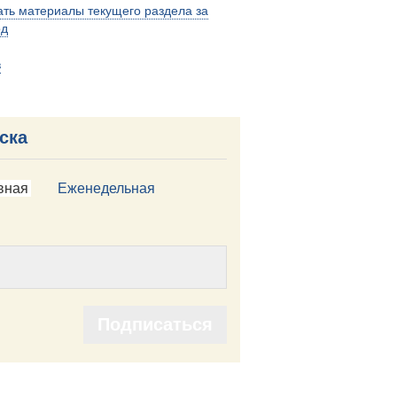
ть материалы текущего раздела за
од
в
ска
вная
Еженедельная
Подписаться