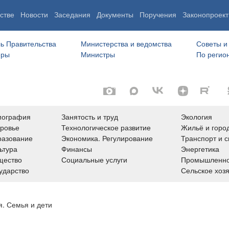
стве
Новости
Заседания
Документы
Поручения
Законопроект
ь Правительства
Министерства и ведомства
Советы и
еры
Министры
По регио
мография
Занятость и труд
Экология
ровье
Технологическое развитие
Жильё и горо
азование
Экономика. Регулирование
Транспорт и с
ьтура
Финансы
Энергетика
щество
Социальные услуги
Промышленно
ударство
Сельское хоз
. Семья и дети