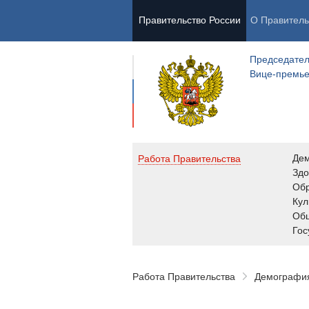
Правительство России
О Правитель
Председател
Вице-премь
Де
Работа Правительства
Здо
Обр
Кул
Об
Гос
Работа Правительства
Демография