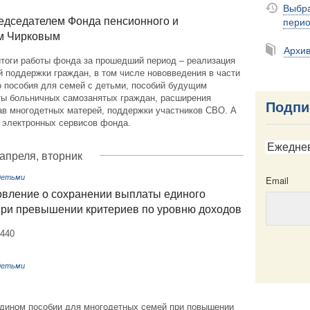
Выбра
пери
едседателем Фонда пенсионного и
ем Чирковым
Архи
тоги работы фонда за прошедший период – реализация
 поддержки граждан, в том числе нововведения в части
о пособия для семей с детьми, пособий будущим
ты больничных самозанятых граждан, расширения
Подпи
ав многодетных матерей, поддержки участников СВО. А
е электронных сервисов фонда.
Ежедне
 апреля, вторник
 детьми
Email
овление о сохранении выплаты единого
при превышении критериев по уровню доходов
№440
 детьми
Email
 едином пособии для многодетных семей при повышении