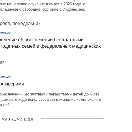
ёме на целевое обучение в вузах в 2026 году, о
оглашения о свободной торговле с Индонезией.
реля, понедельник
 детьми
овление об обеспечении бесплатными
ногодетных семей в федеральных медицинских
382
 детьми
премьерами
 обеспечении бесплатными лекарствами детей до 6 лет
х семей, о ходе использования механизма комплексного
торий.
 марта, четверг