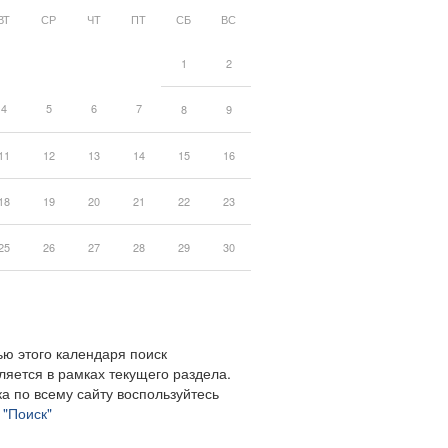
ВТ
СР
ЧТ
ПТ
СБ
ВС
1
2
4
5
6
7
8
9
11
12
13
14
15
16
18
19
20
21
22
23
25
26
27
28
29
30
ю этого календаря поиск
ляется в рамках текущего раздела.
а по всему сайту воспользуйтесь
м
"Поиск"