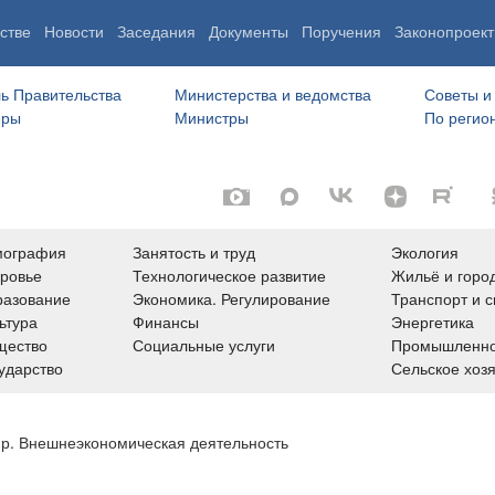
стве
Новости
Заседания
Документы
Поручения
Законопроект
ь Правительства
Министерства и ведомства
Советы и
еры
Министры
По регио
мография
Занятость и труд
Экология
ровье
Технологическое развитие
Жильё и горо
азование
Экономика. Регулирование
Транспорт и с
ьтура
Финансы
Энергетика
щество
Социальные услуги
Промышленно
ударство
Сельское хоз
ир. Внешнеэкономическая деятельность