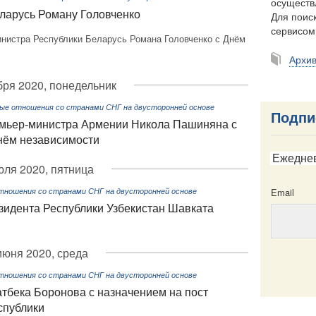
осуществ
ларусь Роману Головченко
Для поиск
сервисо
нистра Республики Беларусь Романа Головченко с Днём
Архи
бря 2020, понедельник
ые отношения со странами СНГ на двусторонней основе
Подпи
мьер-министра Армении Никола Пашиняна с
нём независимости
Ежедне
юля 2020, пятница
Email
тношения со странами СНГ на двусторонней основе
идента Республики Узбекистан Шавката
июня 2020, среда
тношения со странами СНГ на двусторонней основе
тбека Боронова с назначением на пост
Email
спублики