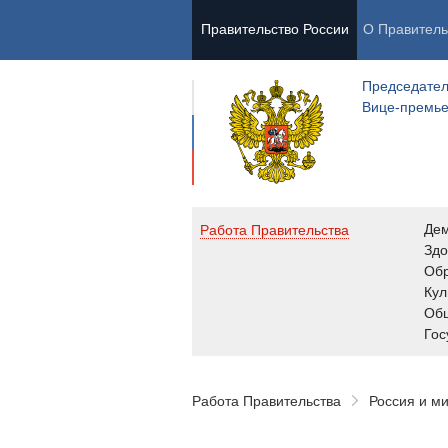
Правительство России
О Правитель
Председател
Вице-премь
Де
Работа Правительства
Здо
Обр
Кул
Об
Гос
Работа Правительства
Россия и м