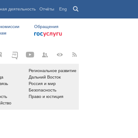
ная деятельность
Отчёты
Eng
 комиссии
Обращения
нам
Региональное развитие
да
Дальний Восток
вязь
Россия и мир
Безопасность
сть
Право и юстиция
яйство