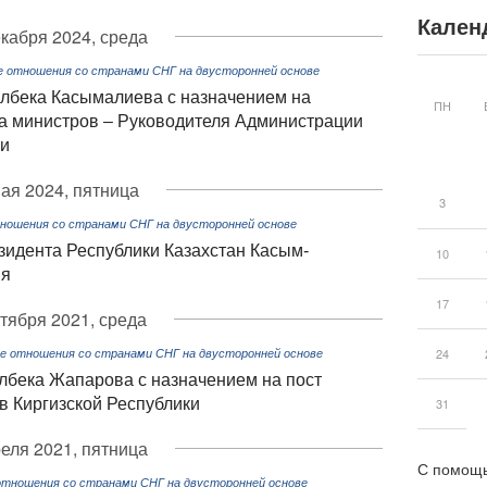
Кален
екабря 2024, среда
е отношения со странами СНГ на двусторонней основе
лбека Касымалиева с назначением на
ПН
а министров – Руководителя Администрации
ки
ая 2024, пятница
3
ношения со странами СНГ на двусторонней основе
идента Республики Казахстан Касым-
10
ия
17
ктября 2021, среда
24
е отношения со странами СНГ на двусторонней основе
бека Жапарова с назначением на пост
в Киргизской Республики
31
реля 2021, пятница
С помощь
отношения со странами СНГ на двусторонней основе