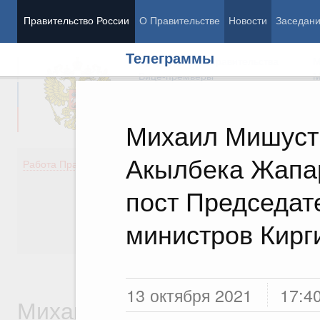
Правительство России
О Правительстве
Новости
Заседан
Телеграммы
Председатель Правительства
М
Вице-премьеры
М
Михаил Мишуст
Акылбека Жапар
Демография
Занято
Работа Правительства
Здоровье
Технол
Образование
Эконом
пост Председат
Культура
Финан
Общество
Социал
министров Кирг
Государство
13 октября 2021
17:4
Михаил Владимирович