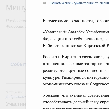
Мишустин
Экономические и гуманитарные отношения
В телеграмме, в частности, говори
Председатель Правительства Российской
Федерации
«Уважаемый Акылбек Усенбекович
Федерации и от себя лично поздра
Кабинета министров Киргизской Р
Россию и Киргизию связывают дру
отношения. Развивается торгово-
События
Поездки
Интервью
Теле
реализуются крупные совместные 
культуре. Расширяется интеграцио
экономического союза и Содружес
5 августа, среда
5 августа 2026
,
Социальные инновации. Некоммерческие ор
Убеждён, что активная совместная
Добровольчество и волонтёрство. Благотворительност
способствовать дальнейшему укр
Участникам и гостям Всероссийского фо
новых взаимовыгодных инициатив.