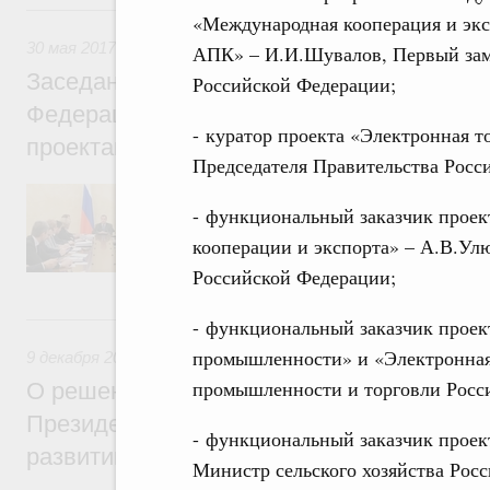
30 мая 2017, вторник
«Международная кооперация и эк
30 мая 2017
,
Высшее, послевузовское и непрерывное образ
АПК» – И.И.Шувалов, Первый зам
Заседание президиума Совета при Прези
Российской Федерации;
Федерации по стратегическому развитию
- куратор проекта «Электронная т
проектам
Председателя Правительства Росс
О паспорте приоритетного проекта «Разви
российской системы образования», о ходе
- функциональный заказчик прое
проекта «Экспорт продукции АПК».
кооперации и экспорта» – А.В.Ул
Российской Федерации;
9 декабря 2016, пятница
- функциональный заказчик проек
промышленности» и «Электронная
9 декабря 2016
,
Поддержка несырьевого экспорта
промышленности и торговли Росс
О решениях по итогам заседания презид
Президенте Российской Федерации по ст
- функциональный заказчик проек
развитию и приоритетным проектам
Министр сельского хозяйства Рос