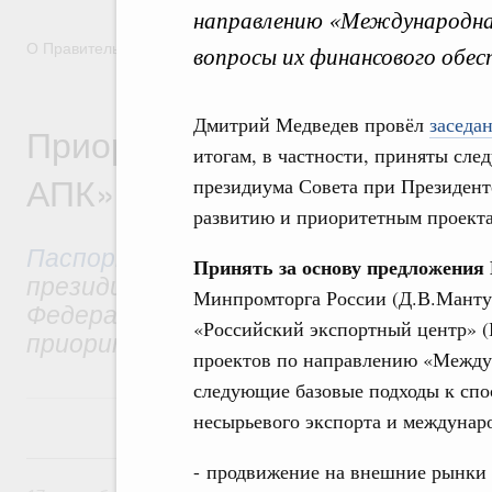
направлению «Международная
О Правительстве
Координационные и совещательные орга
вопросы их финансового обес
Дмитрий Медведев провёл
заседа
Приоритетный проект «Эксп
итогам, в частности, приняты сл
АПК»
президиума Совета при Президент
развитию и приоритетным проектам
Паспорт приоритетного проекта
ут
Принять за основу предложения
президиумом Совета при Президенте
Минпромторга России (Д.В.Мантур
Федерации по стратегическому разв
«Российский экспортный центр» (
приоритетным проектам.
проектов по направлению «Междун
следующие базовые подходы к спо
несырьевого экспорта и междунар
17 сентября 2021, пятница
- продвижение на внешние рынки