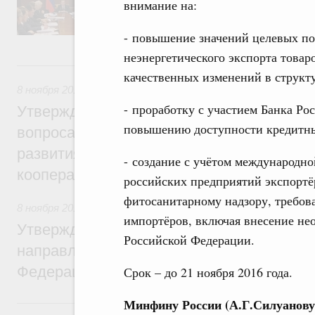
внимание на:
«Международная кооперация и экспорт».
- повышение значений целевых по
неэнергетического экспорта товар
8 ноября 2016, вторник
качественных изменений в структ
8 ноября 2016
,
Поддержка несырьевого экспорта
- проработку с участием Банка Р
Утвержден состав общественно-делового
повышению доступности кредитных
вопросам основного направления страте
развития Российской Федерации «Межд
- создание с учётом международно
кооперация и экспорт»
российских предприятий экспортё
фитосанитарному надзору, требова
8 ноября 2016
,
Поддержка несырьевого экспорта
импортёров, включая внесение не
Утверждён состав проектного комитета 
Российской Федерации.
направлению стратегического развития 
Федерации «Международная кооперация 
Срок – до 21 ноября 2016 года.
Минфину России (А.Г.Силуанову
3 октября 2016, понедельник