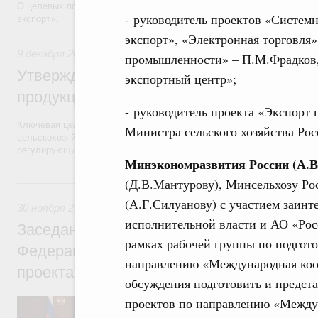
О целевых показателях по направлению стратегического развития 
- руководитель проектов «Систем
экспорт».
экспорт», «Электронная торговля»
9 декабря 2016
,
Экспорт продукции АПК
промышленности» – П.М.Фрадков,
Утверждён паспорт приоритетного проек
экспортный центр»;
продукции АПК»
- руководитель проекта «Экспорт
Ключевая цель проекта – создать отраслевую систему поддержки и
Министра сельского хозяйства Ро
сельскохозяйственной продукции и обеспечить соответствие россий
регулирующих органов целевых зарубежных рынков.
Минэкономразвития России (А.В
(Д.В.Мантурову), Минсельхозу Ро
30 ноября 2016, среда
(А.Г.Силуанову) с участием заин
30 ноября 2016
,
Дополнительное образование детей
исполнительной власти и АО «Рос
Заседание президиума Совета при Прези
рамках рабочей группы по подгот
Федерации по стратегическому развитию
направлению «Международная кооп
проектам
обсуждения подготовить и предст
проектов по направлению «Междун
О паспортах приоритетных проектов по о
стратегического развития «Образование»,