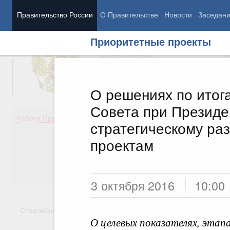
Правительство России
О Правительстве
Новости
Заседан
Приоритетные проекты
Председатель Правительства
М
Вице-премьеры
М
О решениях по итог
Совета при Президе
Демография
Занято
Работа Правительства
стратегическому ра
Здоровье
Технол
Образование
Эконом
проектам
Культура
Финан
Общество
Социал
Государство
3 октября 2016
10:00
Стратегии
Государственные программы
Национальн
О целевых показателях, этапа