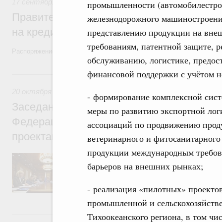
17 сентября 2021
,
Общие вопросы агропромышленного ком
промышленности (автомобилестро
Правительство дополнительно направит 
железнодорожного машиностроения
на кредитование агросектора
представлению продукции на внеш
требованиям, патентной защите, 
Распоряжение от 16 сентября 2021 года №2578-р
обслуживанию, логистике, предос
финансовой поддержки с учётом н
20 октября 2017, пятница
20 октября 2017
- формирование комплексной сис
Заседание президиума Совета при Прези
меры по развитию экспортной лог
Федерации по стратегическому развитию
ассоциаций по продвижению прод
проектам
ветеринарного и фитосанитарного 
продукции международным требов
О промежуточных итогах приоритетных пр
барьеров на внешних рынках;
«Образование», «Международная кооперац
бизнес и поддержка индивидуальной пре
инициативы».
- реализация «пилотных» проекто
промышленной и сельскохозяйств
18 июля 2017, вторник
Тихоокеанского региона, в том чи