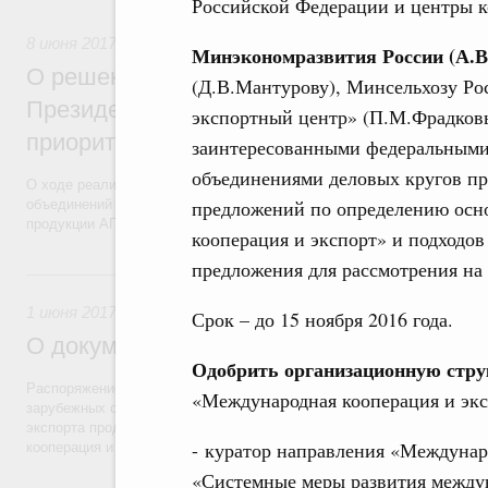
Российской Федерации и центры к
8 июня 2017
,
Экспорт продукции АПК
Минэкономразвития России (А.В
О решениях по итогам заседания презид
(Д.В.Мантурову), Минсельхозу Ро
Президенте России по стратегическому 
экспортный центр» (П.М.Фрадковы
приоритетным проектам
заинтересованными федеральными
объединениями деловых кругов пр
О ходе реализации приоритетного проекта «Экспорт продукции АПК»
предложений по определению осн
объединений сельскохозяйственных производителей и создания логи
продукции АПК).
кооперация и экспорт» и подходо
предложения для рассмотрения на 
1 июня 2017, четверг
1 июня 2017
,
Поддержка несырьевого экспорта
Срок – до 15 ноября 2016 года.
О документах в сфере поддержки несырь
Одобрить организационную стру
Распоряжение от 26 мая 2017 года №1056-р «Дорожная карта» «Под
«Международная кооперация и экс
зарубежных стран и поддержка экспорта» признана утратившей сил
экспорта продолжится в рамках приоритетных проектов по направ
- куратор направления «Междунаро
кооперация и экспорт».
«Системные меры развития междун