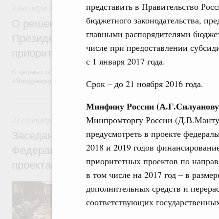
представить в Правительство Рос
3 октября 2016
,
Поддержка несырьевого экспорта
бюджетного законодательства, пр
О решениях по итогам заседания презид
главными распорядителями бюджет
Президенте России по стратегическому 
числе при предоставлении субсиди
приоритетным проектам
с 1 января 2017 года.
О целевых показателях, этапах и способах решения основных зада
«Международная кооперация и экспорт», включая вопросы их финан
Срок – до 21 ноября 2016 года.
27 сентября 2016, вторник
Минфину России (А.Г.Силуанову
Минпромторгу России (Д.В.Мантур
27 сентября 2016
,
Поддержка несырьевого экспорта
предусмотреть в проекте федераль
Заседание президиума Совета при Прези
2018 и 2019 годов финансировани
Федерации по стратегическому развитию
приоритетных проектов по направ
проектам
в том числе на 2017 год – в размер
Поддержка несырьевого экспорта.
дополнительных средств и перерас
соответствующих государственных