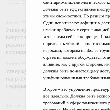
санитарно-эпидемиологического к
должны быть эффективные инструм
8 ноября 2016, вторник
этими сложностями. По разным пр
Одни испытывают дефицит в досту
8 ноября 2016
,
Поддержка несырьевого экспорта
имеют проблемы с сертификацией
Утвержден состав общественно-делового
хотя с этим сейчас попроще. И на
вопросам основного направления страте
определить чёткий формат взаимо
развития Российской Федерации «Межд
игроками, которым наиболее труд
кооперация и экспорт»
стратегия должна обсуждаться отд
влияние, но, с другой стороны, им
8 ноября 2016
,
Поддержка несырьевого экспорта
должны быть по-настоящему досту
Утверждён состав проектного комитета 
унифицированными требованиями
направлению стратегического развития 
Федерации «Международная кооперация 
Второе – это упрощение процедур 
всё идеально. Должна быть экспор
3 октября 2016, понедельник
требований в сфере таможенного 
3 октября 2016
,
Поддержка несырьевого экспорта
контроля. Но всё же какие-то тре