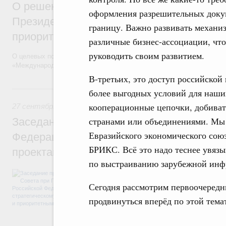
О решениях по итогам заседания презид
оформления разрешительных докум
Президенте России по стратегическому 
границу. Важно развивать механиз
приоритетным проектам
различные бизнес-ассоциации, чт
руководить своим развитием.
О целевых показателях, этапах и способах решения основных зада
«Международная кооперация и экспорт», включая вопросы их финан
В-третьих, это доступ российско
27 сентября 2016, вторник
более выгодных условий для наши
кооперационные цепочки, добиват
27 сентября 2016
,
Поддержка несырьевого экспорта
странами или объединениями. Мы т
Заседание президиума Совета при Прези
Евразийского экономического сою
Федерации по стратегическому развитию
БРИКС. Всё это надо теснее увязы
проектам
по выстраиванию зарубежной инф
Поддержка несырьевого экспорта.
Сегодня рассмотрим первоочередн
продвинуться вперёд по этой тема