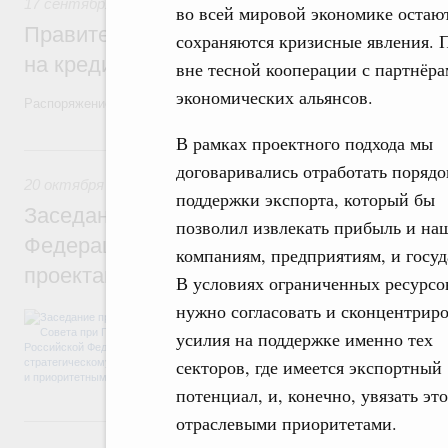
17 сентября 2021
,
Общие вопросы агропромышленного ком
во всей мировой экономике остают
Правительство дополнительно направит 
сохраняются кризисные явления. 
на кредитование агросектора
вне тесной кооперации с партнёра
экономических альянсов.
Распоряжение от 16 сентября 2021 года №2578-р
В рамках проектного подхода мы
20 октября 2017, пятница
договаривались отработать порядо
20 октября 2017
поддержки экспорта, который бы
Заседание президиума Совета при Прези
позволил извлекать прибыль и на
Федерации по стратегическому развитию
компаниям, предприятиям, и госуд
проектам
В условиях ограниченных ресурсо
нужно согласовать и сконцентриро
О промежуточных итогах приоритетных пр
«Образование», «Международная кооперац
усилия на поддержке именно тех
бизнес и поддержка индивидуальной пре
секторов, где имеется экспортный
инициативы».
потенциал, и, конечно, увязать это
18 июля 2017, вторник
отраслевыми приоритетами.