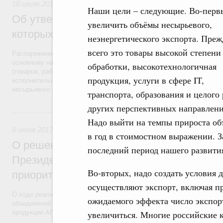
18 июля 2017
,
Поддержка несырьевого экспорта
Наши цели – следующие. Во-перв
Об утверждении перечня продукции, работ
увеличить объёмы несырьевого,
которых будет поддерживаться в приори
неэнергетического экспорта. Преж
всего это товары высокой степени
Распоряжение от 12 июля 2017 года №1473-р. В соответствии с при
основному направлению «Международная кооперация и экспорт». У
обработки, высокотехнологичная
(товаров, работ, услуг), поддержка экспорта которой осуществляе
продукция, услуги в сфере IT,
исполнительной власти в приоритетном порядке. Принятое решение
несырьевого экспорта, укрепление позиций отраслей российской эко
транспорта, образования и целого 
других перспективных направлени
8 июня 2017, четверг
Надо выйти на темпы прироста об
8 июня 2017
,
Экспорт продукции АПК
в год в стоимостном выражении. З
О решениях по итогам заседания презид
последний период нашего развити
Президенте России по стратегическому 
Во-вторых, надо создать условия 
приоритетным проектам
осуществляют экспорт, включая пр
О ходе реализации приоритетного проекта «Экспорт продукции АПК»
ожидаемого эффекта число экспор
объединений сельскохозяйственных производителей и создания логи
продукции АПК).
увеличиться. Многие российские 