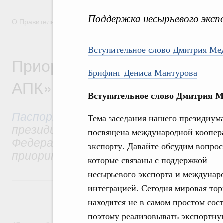
Поддержка несырьевого эксп
О Правительстве
Координационные и совещательные орга
Вступительное слово Дмитрия Ме
Приоритетный проект «Эксп
Брифинг Дениса Мантурова
АПК»
Вступительное слово Дмитрия М
Паспорт приоритетного проекта
ут
Тема заседания нашего президиум
президиумом Совета при Президенте
посвящена международной коопер
Федерации по стратегическому разв
экспорту. Давайте обсудим вопрос
приоритетным проектам.
которые связаны с поддержкой
несырьевого экспорта и междунар
интеграцией. Сегодня мировая тор
находится не в самом простом сос
17 сентября 2021, пятница
поэтому реализовывать экспортну