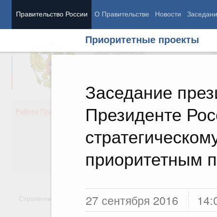
Правительство России
О Правительстве
Новости
Заседан
Приоритетные проекты
Председатель Правительства
М
Вице-премьеры
М
Заседание през
Президенте Рос
Демография
Занято
Работа Правительства
Здоровье
Технол
Образование
Эконом
стратегическом
Культура
Финан
Общество
Социал
приоритетным 
Государство
27 сентября 2016
14:
Стратегии
Государственные программы
Национальн