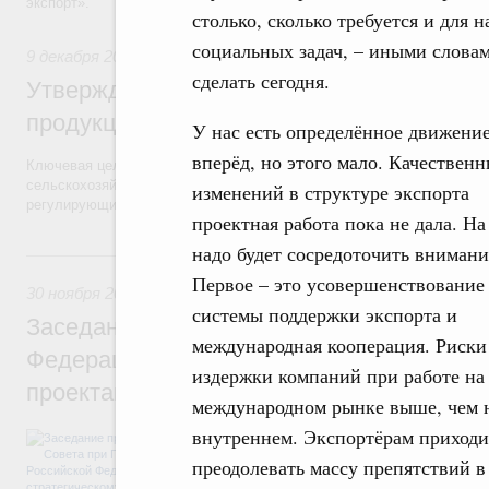
экспорт».
столько, сколько требуется и для 
социальных задач, – иными слова
9 декабря 2016
,
Экспорт продукции АПК
сделать сегодня.
Утверждён паспорт приоритетного проек
продукции АПК»
У нас есть определённое движени
вперёд, но этого мало. Качествен
Ключевая цель проекта – создать отраслевую систему поддержки и
сельскохозяйственной продукции и обеспечить соответствие россий
изменений в структуре экспорта
регулирующих органов целевых зарубежных рынков.
проектная работа пока не дала. На
надо будет сосредоточить внимани
30 ноября 2016, среда
Первое – это усовершенствование
30 ноября 2016
,
Дополнительное образование детей
системы поддержки экспорта и
Заседание президиума Совета при Прези
международная кооперация. Риски
Федерации по стратегическому развитию
издержки компаний при работе на
проектам
международном рынке выше, чем 
внутреннем. Экспортёрам приходи
О паспортах приоритетных проектов по о
стратегического развития «Образование»,
преодолевать массу препятствий в
«Международная кооперация и экспорт».