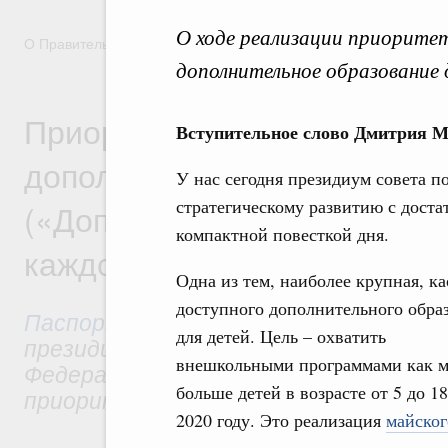
О ходе реализации приорите
О Правительстве
Координационные и совещательные орга
дополнительное образование 
Приоритетный проект «Дос
Вступительное слово Дмитрия М
дополнительное образован
У нас сегодня президиум совета п
стратегическому развитию с доста
(«Дополнительное образов
компактной повесткой дня.
каждого ребёнка»)
Одна из тем, наиболее крупная, ка
доступного дополнительного обра
Паспорт приоритетного проекта
ут
для детей. Цель – охватить
президиумом Совета при Президенте
внешкольными программами как 
Федерации по стратегическому разв
больше детей в возрасте от 5 до 1
приоритетным проектам.
2020 году. Это реализация
майског