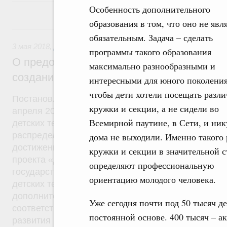
Особенность дополнительного
образования в том, что оно не явл
3 мая 2018, четверг
обязательным. Задача – сделать
3 мая 2018
,
Дополнительное образование детей
программы такого образования
О предоставлении межбюджетных транс
максимально разнообразными и
создание детских технопарков «Квантор
интересными для юного поколения
чтобы дети хотели посещать разл
Постановление от 28 апреля 2018 года №525, ра
кружки и секции, а не сидели во
апреля 2018 года №823-р. Межбюджетные трансф
Всемирной паутине, в Сети, и ник
детских технопарков «Кванториум» в общем разм
распределены 12 субъектам Федерации. Цель пр
дома не выходили. Именно такого 
достижение к концу 2018 года плановых показате
кружки и секции в значительной 
проекта «Доступное дополнительное образование
определяют профессиональную
государственной программы «Развитие образован
ориентацию молодого человека.
детских технопарков, увеличение числа обучающ
дополнительным общеобразовательным програм
Уже сегодня почти под 50 тысяч д
соответствующим приоритетным направлениям те
постоянной основе. 400 тысяч – 
развития России.