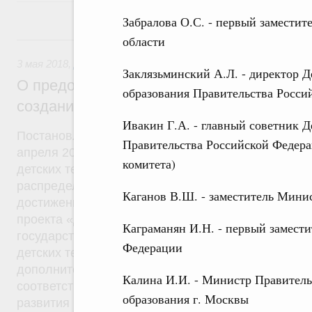
Забралова О.С. - первый заместит
3 мая 2018, четверг
области
3 мая 2018
,
Дополнительное образование детей
Заклязьминский А.Л. - директор Д
О предоставлении межбюджетных транс
образования Правительства Росси
создание детских технопарков «Квантор
Ивакин Г.А. - главный советник Д
Постановление от 28 апреля 2018 года №525, ра
Правительства Российской Федера
апреля 2018 года №823-р. Межбюджетные трансф
комитета)
детских технопарков «Кванториум» в общем разм
распределены 12 субъектам Федерации. Цель пр
Каганов В.Ш. - заместитель Мини
достижение к концу 2018 года плановых показате
проекта «Доступное дополнительное образование
Каграманян И.Н. - первый замест
государственной программы «Развитие образован
Федерации
детских технопарков, увеличение числа обучающ
дополнительным общеобразовательным програм
Калина И.И. - Министр Правитель
соответствующим приоритетным направлениям те
образования г. Москвы
развития России.