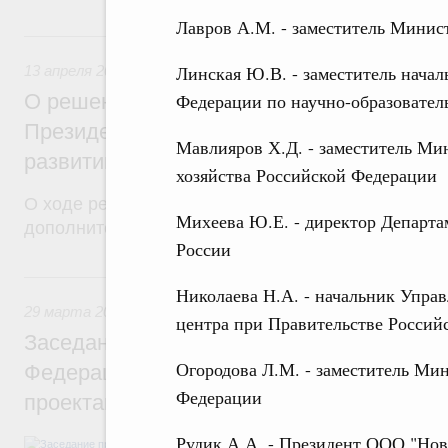
Лавров А.М. - заместитель Минис
13 апреля 2018, пятница
Линская Ю.В. - заместитель нача
13 апреля 2018
,
Дополнительное образование детей
Федерации по научно-образовател
О решениях по итогам заседания презид
Президенте Российской Федерации по ст
Мавлияров Х.Д. - заместитель Ми
развитию и приоритетным проектам
хозяйства Российской Федерации
О ходе реализации приоритетного проекта «Дост
Михеева Ю.Е. - директор Департа
дополнительное образование для детей».
России
29 марта 2018, четверг
Николаева Н.А. - начальник Упра
29 марта 2018
,
Дополнительное образование детей
центра при Правительстве Россий
Заседание президиума Совета при Прези
Огородова Л.М. - заместитель Мин
Федерации по стратегическому развитию
Федерации
проектам
Рудик А.А. - Президент ООО "Нов
О ходе реализации приоритетного проект