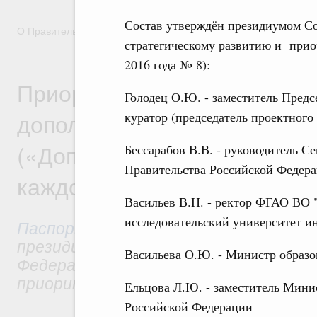
Состав утверждён президиумом Со
О Правительстве
Координационные и совещательные орга
стратегическому развитию и прио
2016 года № 8):
Приоритетный проект «Дос
Голодец О.Ю. - заместитель Пред
дополнительное образован
куратор (председатель проектного
(«Дополнительное образов
Бессарабов В.В. - руководитель С
Правительства Российской Федер
каждого ребёнка»)
Васильев В.Н. - ректор ФГАО ВО
исследовательский университет и
Паспорт приоритетного проекта
ут
президиумом Совета при Президенте
Васильева О.Ю. - Министр образо
Федерации по стратегическому разв
приоритетным проектам.
Ельцова Л.Ю. - заместитель Мини
Российской Федерации