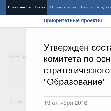
Правительство России
О Правительстве
Новости
Заседан
Приоритетные проекты
Председатель Правительства
М
Вице-премьеры
М
Утверждён сост
комитета по ос
Демография
Занято
Работа Правительства
Здоровье
Технол
Образование
Эконом
стратегического
Культура
Финан
Общество
Социал
"Образование"
Государство
19 октября 2016
Стратегии
Государственные программы
Национальн