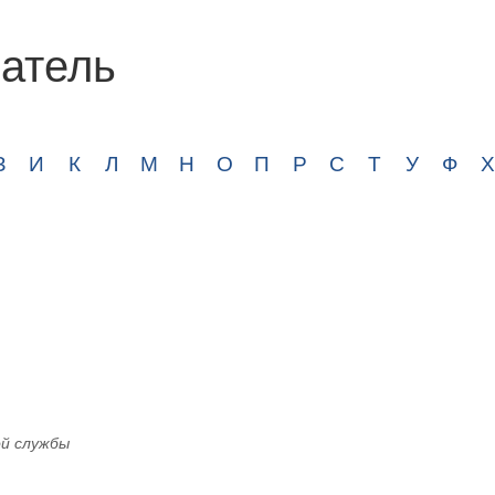
атель
З
И
К
Л
М
Н
О
П
Р
С
Т
У
Ф
Х
ой службы