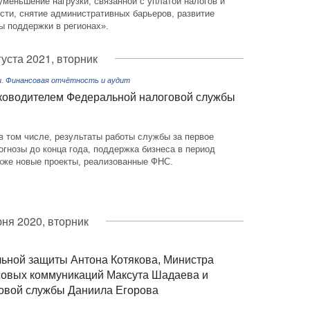
уменьшение нагрузки, связанной с уплатой налогов и
сти, снятие административных барьеров, развитие
ы поддержки в регионах».
густа 2021, вторник
и. Финансовая отчётность и аудит
ководителем Федеральной налоговой службы
в том числе, результаты работы службы за первое
огнозы до конца года, поддержка бизнеса в период
акже новые проекты, реализованные ФНС.
юня 2020, вторник
льной защиты Антона Котякова, Министра
ссовых коммуникаций Максута Шадаева и
овой службы Даниила Егорова