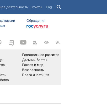
ная деятельность
Отчёты
Eng
 комиссии
Обращения
нам
Региональное развитие
да
Дальний Восток
вязь
Россия и мир
Безопасность
сть
Право и юстиция
яйство