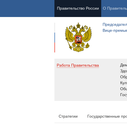
Правительство России
О Правитель
Председател
Вице-премь
Де
Работа Правительства
Здо
Обр
Кул
Об
Гос
Стратегии
Государственные пр