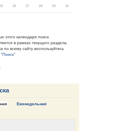
25
26
27
28
29
30
ю этого календаря поиск
ляется в рамках текущего раздела.
а по всему сайту воспользуйтесь
м
"Поиск"
в
ска
ная
Еженедельная