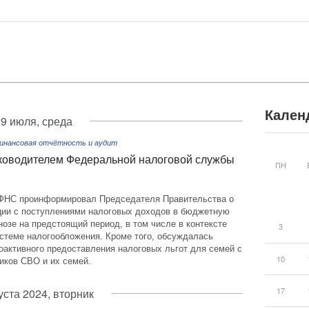
Кален
9 июля, среда
Финансовая отчётность и аудит
ководителем Федеральной налоговой службы
ПН
ФНС проинформировал Председателя Правительства о
ции с поступлениями налоговых доходов в бюджетную
нозе на предстоящий период, в том числе в контексте
3
истеме налогообложения. Кроме того, обсуждалась
оактивного предоставления налоговых льгот для семей с
10
иков СВО и их семей.
17
уста 2024, вторник