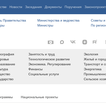
стве
Новости
Заседания
Документы
Поручения
Законопроект
ь Правительства
Министерства и ведомства
Советы и
еры
Министры
По регио
мография
Занятость и труд
Экология
ровье
Технологическое развитие
Жильё и горо
азование
Экономика. Регулирование
Транспорт и с
ьтура
Финансы
Энергетика
щество
Социальные услуги
Промышленно
ударство
Сельское хоз
ограммы
Национальные проекты