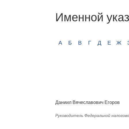
Именной указ
А
Б
В
Г
Д
Е
Ж
Даниил Вячеславович Егоров
Руководитель Федеральной налогов