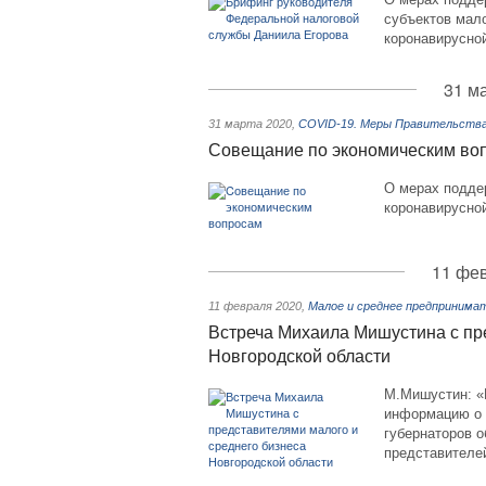
субъектов мало
коронавирусно
31 м
31 марта 2020
,
COVID-19. Меры Правительства 
Cовещание по экономическим во
О мерах подде
коронавирусно
11 фев
11 февраля 2020
,
Малое и среднее предпринима
Встреча Михаила Мишустина с пр
Новгородской области
М.Мишустин: «
информацию о 
губернаторов о
представителей