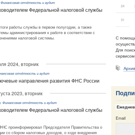
. Финансовая отчётность и аудит
24
ководителем Федеральной налоговой службы
31
тоги работы службы в первом полугодии, а также
темы администрирования к работе в соответствии с
С помощь
енениями налоговой системы.
осуществ
Для поиск
сервисо
юля 2024, вторник
Архи
инансовая отчётность и аудит
лючевые направления развития ФНС России
густа 2023, вторник
Подпи
и. Финансовая отчётность и аудит
Ежеднев
ководителем Федеральной налоговой службы
Email
ФНС проинформировал Председателя Правительства о
ии со сбором налоговых доходов, о ходе внедрения