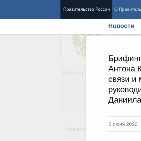
Правительство России
О Правитель
Новости
Председател
Вице-премь
Брифинг
Антона 
Де
Работа Правительства
связи и
Здо
Обр
руковод
Кул
Даниила
Об
Гос
2 июня 2020
Стратегии
Государственные пр