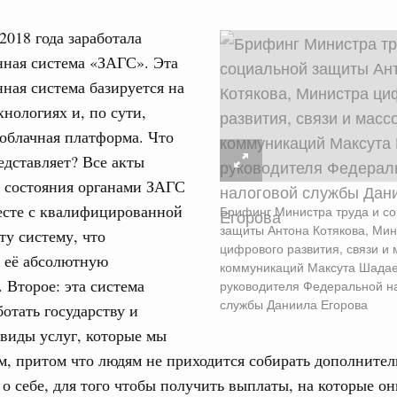
2018 года заработала
ная система «ЗАГС». Эта
ая система базируется на
нологиях и, по сути,
 облачная платформа. Что
едставляет? Все акты
о состояния органами ЗАГС
есте с квалифицированной
Брифинг Министра труда и с
защиты Антона Котякова, Мин
ту систему, что
цифрового развития, связи и
т её абсолютную
коммуникаций Максута Шадае
. Второе: эта система
руководителя Федеральной н
службы Даниила Егорова
ботать государству и
 виды услуг, которые мы
м, притом что людям не приходится собирать дополните
 себе, для того чтобы получить выплаты, на которые о