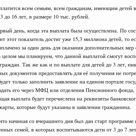
юз. Интеграция на пространстве СНГ
платится всем семьям, всем гражданам, имеющим детей 
тельственного совета в узком составе
3 до 16 лет, в размере 10 тыс. рублей.
рубежными странами (кроме СНГ) на двусторонней основе
рвый день, когда эта выплата была осуществлена. По со
 встречу с Министром промышленности,
т этот показатель достиг уже 15,3 миллиона детей, то ес
рана Мохаммадом Атабаком
плачено за один день для оказания дополнительных мер
 целом мы планируем, что данной выплатой смогут восп
0 маршрутов научно-популярного туризма в
граждан. Так же как и по выплате для детей до 3 лет, ни
ятилетия науки и технологий
ых документов предоставлять для её получения не потре
 отношения со странами СНГ на двусторонней основе
удет только заполнить заявление на едином портале гос
 работе VIII Российско-Киргизского
одать его через МФЦ или отделения Пенсионного фонда,
сийско-Киргизской межрегиональной
щая выплата будет перечислена на реквизиты банковског
1
карты, которые будут указаны в заявлении гражданина.
что начиная со вчерашнего дня был дан старт программе
Показать еще
нных семей, в которых воспитываются дети от 3 до 7 лет