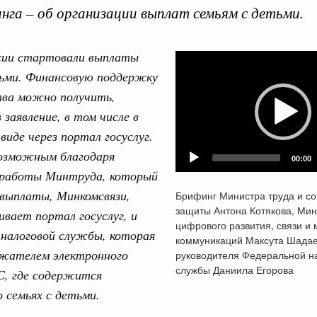
нга – об организации выплат семьям с детьми.
ссии стартовали выплаты
Video
тьми. Финансовую поддержку
Player
тва можно получить,
Кален
 заявление, в том числе в
ские организации. Добровольчество и волонтёрство.
виде через портал госуслуг.
онтёров-медиков с 10-летием
озможным благодаря
ПН
00:00
 работы Минтруда, который
а Татьяна Голикова поздравила участников
 «Волонтёры-медики» с 10-летним юбилеем.
 выплаты, Минкомсвязи,
Брифинг Министра труда и с
защиты Антона Котякова, Мин
ивает портал госуслуг, и
Вчера
3
цифрового развития, связи и
 налоговой службы, которая
коммуникаций Максута Шадае
реда
10
ржателем электронного
руководителя Федеральной н
ие комиссии Всероссийского конкурса лучших
службы Даниила Егорова
С, где содержится
ды
17
 семьях с детьми.
ологий
24