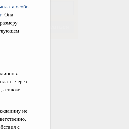
ыплата особо
т
. Она
 размеру
Подписаться
ствующем
Подписаться
иллионов.
платы через
, а также
ражданину не
ветственно,
йствия с