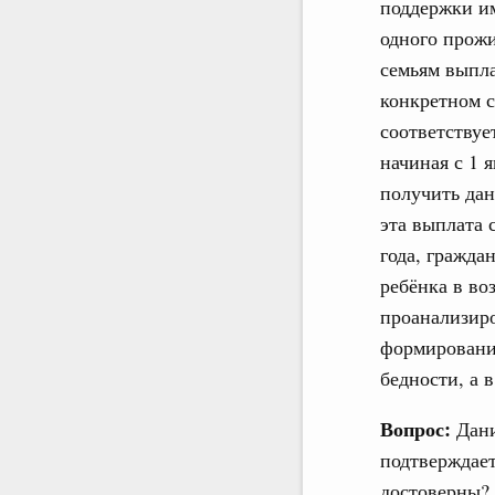
поддержки им
одного прожи
семьям выпл
конкретном с
соответствуе
начиная с 1 
получить дан
эта выплата 
года, гражда
ребёнка в воз
проанализиро
формирования
бедности, а 
Вопрос:
Дани
подтверждает
достоверны?