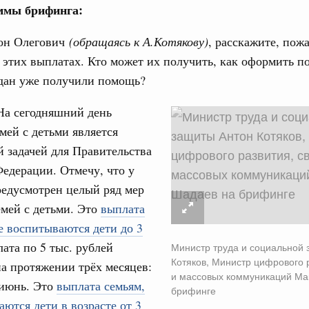
авцов поздравили российскую сборную с
ммы брифинга:
иаде по искусственному интеллекту
31
н Олегович
(обращаясь к А.Котякову)
, расскажите, пож
политики
 этих выплатах. Кто может их получить, как оформить п
скую область
С помощь
ждан уже получили помощь?
осуществ
и. Межбюджетные отношения
Для поиск
ортивной инфраструктуры построили и
а сегодняшний день
сервисо
урным кредитам
мей с детьми является
Выбра
 задачей для Правительства
пери
едерации. Отмечу, что у
ия госпрограмм повысит эффективность
Архи
редусмотрен целый ряд мер
мей с детьми. Это
выплата
реда
де воспитываются дети до 3
ик» завершил строительство и реконструкцию
Подпи
лата по 5 тыс. рублей
Министр труда и социальной
Котяков, Министр цифрового р
а протяжении трёх месяцев:
идация их последствий
и массовых коммуникаций Ма
Ежеднев
 июнь. Это
выплата семьям,
ние правкомиссии по ликвидации последствий
брифинге
Email
аются дети в возрасте от 3
ском проливе