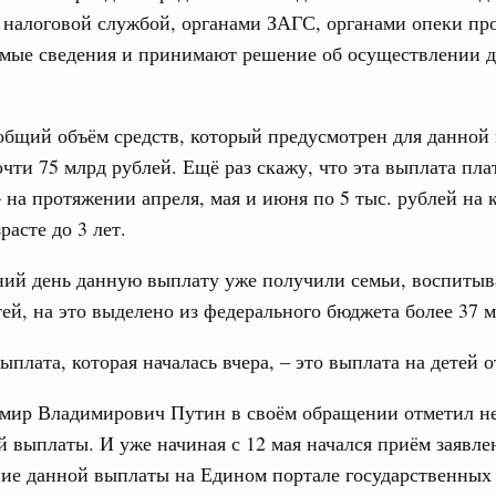
 во встрече Президента Киргизии Садыра
 налоговой службой, органами ЗАГС, органами опеки пр
участников заседания Евразийского
емые сведения и принимают решение об осуществлении 
августа, четверг
общий объём средств, который предусмотрен для данной
политики
е Правительственной комиссии по
очти 75 млрд рублей. Ещё раз скажу, что эта выплата пла
 на протяжении апреля, мая и июня по 5 тыс. рублей на 
расте до 3 лет.
тельства
иальных объектов федерального значения
ний день данную выплату уже получили семьи, воспиты
о заказчика»
ей, на это выделено из федерального бюджета более 37 м
труктура для жизни»
орожных участков, ведущих к спортивным
плата, которая началась вчера, – это выплата на детей от
о нацпроекту «Инфраструктура для жизни»
имир Владимирович Путин в своём обращении отметил н
й выплаты. И уже начиная с 12 мая начался приём заявле
вцов и руководитель Росмолодёжи Григорий
ов проекта «Кольцо открытий»
ие данной выплаты на Едином портале государственных 