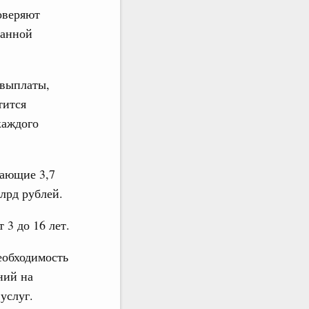
оверяют
данной
 выплаты,
тится
каждого
вающие 3,7
лрд рублей.
 3 до 16 лет.
еобходимость
ний на
услуг.