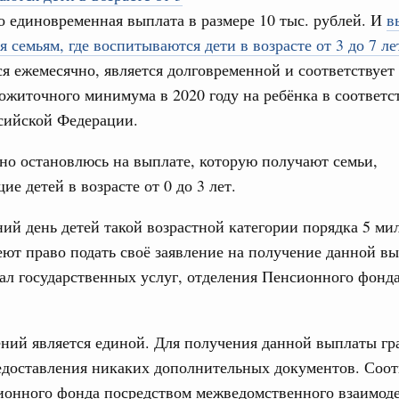
то единовременная выплата в размере 10 тыс. рублей. И
в
азование
семьям, где воспитываются дети в возрасте от 3 до 7 ле
 рекорд по числу заявлений от абитуриентов
я ежемесячно, является долговременной и соответствует
екта «Профессионалитет»
ожиточного минимума в 2020 году на ребёнка в соответ
юз. Интеграция на пространстве СНГ
Email
сийской Федерации.
о итогам заседания Евразийского
но остановлюсь на выплате, которую получают семьи,
е детей в возрасте от 0 до 3 лет.
юз. Интеграция на пространстве СНГ
ительственного совета в расширенном
ий день детей такой возрастной категории порядка 5 м
ют право подать своё заявление на получение данной вы
едания актуальные задачи углубления интеграции, в том
л государственных услуг, отделения Пенсионного фонда
нствование кооперации в области таможенного
и администрирования, развитие электронной торговли,
родовольственной безопасности, цифровизация грузовых
ых перевозок, формирование общего финансового
ний является единой. Для получения данной выплаты г
едоставления никаких дополнительных документов. Соот
юз. Интеграция на пространстве СНГ
ионного фонда посредством межведомственного взаимоде