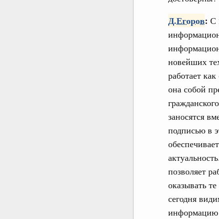
Д.Егоров
:
С 
информацион
информационн
новейших тех
работает как
она собой пр
гражданског
заносятся вм
подписью в э
обеспечивае
актуальность
позволяет ра
оказывать те
сегодня види
информацию о