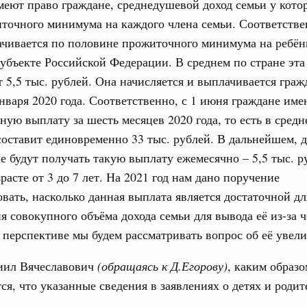
еют право граждане, среднедушевой доход семьи у кото
точного минимума на каждого члена семьи. Соответстве
ачивается по половине прожиточного минимума на ребён
убъекте Российской Федерации. В среднем по стране эта
т 5,5 тыс. рублей. Она начисляется и выплачивается гра
января 2020 года. Соответственно, с 1 июня граждане им
ную выплату за шесть месяцев 2020 года, то есть в средн
составит единовременно 33 тыс. рублей. В дальнейшем, д
не будут получать такую выплату ежемесячно – 5,5 тыс. р
расте от 3 до 7 лет. На 2021 год нам дано поручение
вать, насколько данная выплата является достаточной дл
 совокупного объёма дохода семьи для вывода её из-за 
в перспективе мы будем рассматривать вопрос об её увел
ил Вячеславович
(обращаясь к Д.Егорову)
, каким образо
ся, что указанные сведения в заявлениях о детях и родит