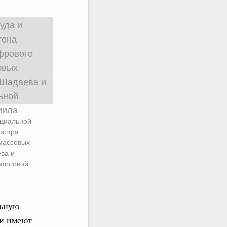
оциальной
истра
 массовых
ва и
алоговой
льную
ни имеют