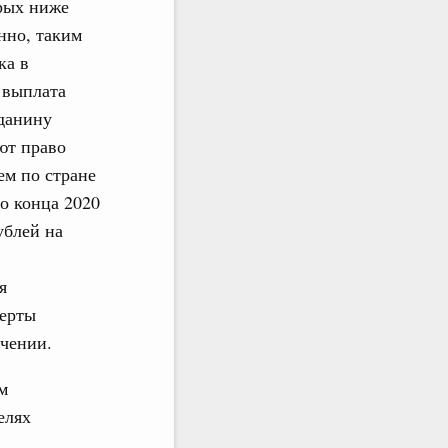
рых ниже
нно, таким
ка в
 выплата
жданину
еют право
ем по стране
о конца 2020
ублей на
я
черты
ичении.
м
елях