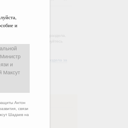
алуйста,
особие и
ю этого календаря поиск
ляется в рамках текущего раздела.
а по всему сайту воспользуйтесь
м
"Поиск"
ть материалы текущего раздела за
од
в
ска
 защиты Антон
азвития, связи
ксут Шадаев на
ная
Еженедельная