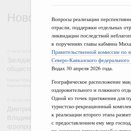
Новости
Вопросы реализации перспективн
отрасли, поддержки отдельных от
ликвидации последствий неблаго
в поручениях главы кабмина Мих
Правительственной комиссии по в
4 часа назад
Северо-Кавказского федерального 
Заседание Президиума Госсовета по воп
Водах 30 апреля 2026 года.
общественного транспорта
Географическое расположение макр
Михаил Мишустин и члены Правительства приняли участие в засед
видеоконференции.
оздоровительного и пляжного отды
Одной из точек притяжения для п
5 часов назад
,
Общие вопросы агропромышленного комплек
туристско-рекреационный компле
Дмитрий Патрушев и губернатор Камчатс
к реализации второго этапа развит
Владимир Солодов обсудили развитие
с предоставлением ему мер господ
агропромышленного комплекса и вопрос
по созданию горнолыжной и турис