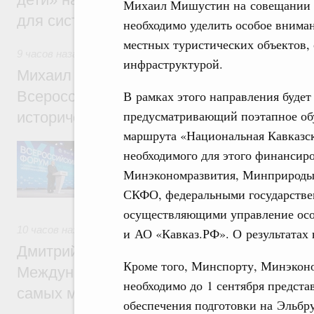
Михаил Мишустин на совещании о
для системы образования России
необходимо уделить особое внима
местных туристических объектов,
9 часов назад
,
Экономика городов. Городская среда
инфраструктурой.
Михаил Мишустин принял участие в раб
В рамках этого направления будет
Всероссийского форума «Развитие малых
предусматривающий поэтапное обу
исторических поселений»
маршрута «Национальная Кавказск
Председатель Правительства выступил на
необходимого для этого финансир
осмотрел выставку.
Минэкономразвития, Минприроды,
СКФО, федеральными государств
осуществляющими управление осо
10 часов назад
,
Молодёжная политика
и АО «Кавказ.РФ». О результатах 
Дмитрий Чернышенко: В волонтёрский к
Кроме того, Минспорту, Минэконо
Международного фестиваля молодёжи в
необходимо до ‍1 ‍сентября предст
самых мотивированных и активных добр
‍обеспечения подготовки на Эльбр