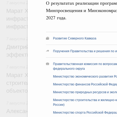
О результатах реализации програ
7 августа 2026
,
Бюджеты субъектов Федерации. Межбюд
Минпросвещения и Минэкономразв
Марат Хуснуллин: 15 объектов спортивн
2027 года.
инфраструктуры построили и обновили б
инфраструктурным кредитам
Развитие Северного Кавказа
7 августа 2026
,
Развитие сельских территорий
Дмитрий Патрушев: Синхронизация госп
Поручения Правительства и решения по и
эффективность поддержки сельских тер
Правительственная комиссия по вопросам
7 августа 2026
,
Экономика городов. Городская среда
федерального округа
Марат Хуснуллин: «Единый заказчик» з
Министерство экономического развития Р
строительство и реконструкцию более 3
Министерство финансов Российской Феде
объектов
Министерство природных ресурсов и экол
Министерство строительства и жилищно-к
7 августа 2026
,
Чрезвычайные ситуации и ликвидация их 
России)
Александр Козлов провёл заседание пра
Министерство спорта Российской Федерац