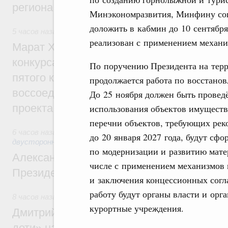
региона
Минэкономразвития, Минфину сов
доложить в кабмин до 10 сентября.
5 часов назад
,
Экономика городов. Городская среда
реализован с применением механи
Марат Хуснуллин: Победителями XI Всер
конкурса проектов создания комфортной
По поручению Президента на тер
пятого конкурса для регионов ДФО и пер
продолжается работа по восстано
воссоединённых и приграничных регионо
До 25 ноября должен быть провед
проекта
использования объектов имуществ
перечни объектов, требующих рек
6 часов назад
,
Экономические отношения с зарубежными ст
до 20 января 2027 года, будут с
двусторонней основе
по модернизации и развитию мате
Александр Новак встретился с исполня
числе с применением механизмов 
Президента Южной Осетии Маратом Ка
и заключения концессионных согл
работу будут органы власти и орг
8 часов назад
,
Молодёжная политика
курортные учреждения.
Дмитрий Чернышенко: В рамках нацпрое
дети» на форуме «Машук» будут разраб