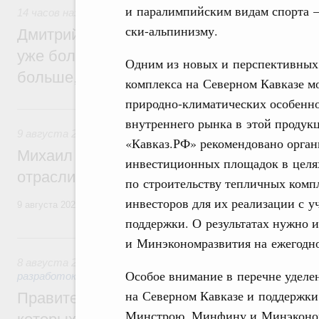
и паралимпийским видам спорта –
14 часов назад
,
Среднее профессиональное образование
ски-альпинизму.
Дмитрий Чернышенко: В колледжи и тех
уже более 3,2 млн заявлений – примерно
Одним из новых и перспективных
больше, чем за аналогичный период про
комплекса на Северном Кавказе м
природно-климатических особенно
Вчера
внутреннего рынка в этой продук
9 августа 2026
,
Регулирование в сфере строительства
«Кавказ.РФ» рекомендовано орган
Михаил Мишустин поздравил работников
инвестиционных площадок в целя
отрасли с профессиональным празднико
по строительству тепличных комп
инвесторов для их реализации с 
9 августа 2026 года отмечается профессиональный праздник – День
поддержки. О результатах нужно 
8 августа, суббота
и Минэкономразвития на ежегодной
8 августа 2026
,
Государственная политика в сфере научны
Особое внимание в перечне уделе
разработок
на Северном Кавказе и поддержки
Правительство расширило перечень пре
Минстрою, Минфину и Минэкономр