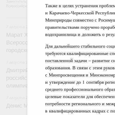
Заместитель Председателя Правительства Татьяна Голикова поздра
Также в целях устранения пробле
Всероссийского общественного движения «Волонтёры-медики» с 10
и Карачаево-Черкесской Республи
7 августа, пятница
Минприроды совместно с Росимущ
правительствами поручено прораб
7 августа 2026
,
Экономика городов. Городская среда
водохранилища и доложить о резул
Марат Хуснуллин провёл заседание ком
Всероссийского конкурса лучших проект
Для дальнейшего стабильного соц
городской среды
требуются квалифицированные сп
поставленной задачи – развитие 
7 августа 2026
,
Отрасль информационных технологий
образования. В связи с этим руко
Дмитрий Чернышенко и Сергей Кравцов 
с Минпросвещения и Минэкономра
российскую сборную с победой на Межд
и утверждение до 1 сентября рег
олимпиаде по искусственному интеллект
среднего профессионального обра
целевые показатели для обеспече
7 августа 2026
,
Общие вопросы промышленной политики
потребности регионального и меж
Денис Мантуров посетил Ярославскую о
в квалифицированных кадрах с по