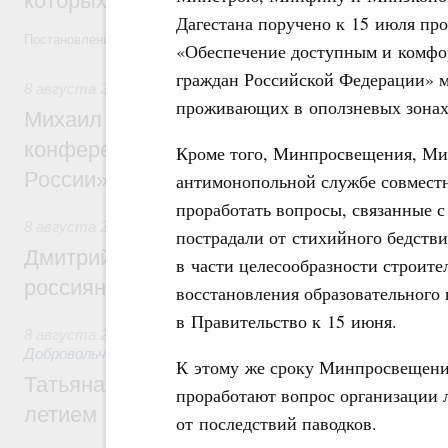
которых освобождаются от НДФЛ
Дагестана поручено к 15 июля пр
Постановление от 5 августа 2026 года №978
«Обеспечение доступным и комфо
граждан Российской Федерации» 
8 августа 2026
,
Отрасль информационных технологий
проживающих в оползневых зонах
Михаил Мишустин дал поручения по итог
конференции «Цифровая индустрия пр
Кроме того, Минпросвещения, М
России»
антимонопольной службе совместн
проработать вопросы, связанные с
8 августа 2026
,
Спорт высших достижений и массовый сп
пострадали от стихийного бедстви
Дмитрий Чернышенко и Михаил Дегтярёв
в части целесообразности строите
россиян с Днём физкультурника
восстановления образовательного 
в Правительство к 15 июня.
8 августа 2026
,
Социальные инновации. Некоммерческие ор
Добровольчество и волонтёрство. Благотворительност
К этому же сроку Минпросвещени
Татьяна Голикова поздравила волонтёров
проработают вопрос организации л
летием
от последствий паводков.