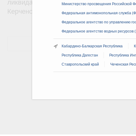
ликвидации последствий чрезвычайной с
Министерство просвещения Российской Ф
Керченском проливе
Федеральная антимонопольная служба (Ф
Федеральное агентство по управлению г
Федеральное агентство водных ресурсов 
Показать еще
Кабардино-Балкарская Республика
К
Республика Дагестан
Республика Ин
Ставропольский край
Чеченская Рес