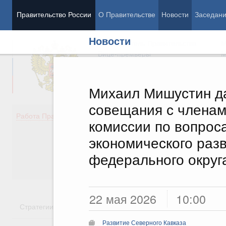
Правительство России
О Правительстве
Новости
Заседан
Новости
Председатель Правительства
М
Вице-премьеры
М
Михаил Мишустин да
совещания с членам
Демография
Занято
Работа Правительства
комиссии по вопрос
Здоровье
Технол
Образование
Эконом
экономического раз
Культура
Финан
федерального округ
Общество
Социал
Государство
22 мая 2026
10:00
Стратегии
Государственные программы
Национальн
Развитие Северного Кавказа