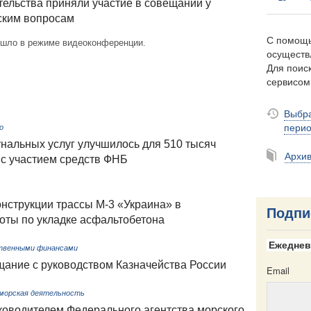
ельства приняли участие в совещании у
ским вопросам
С помощь
шло в режиме видеоконференции.
осуществ
Для поиск
сервисо
Выбра
пери
о
нальных услуг улучшилось для 510 тысяч
Архи
 с участием средств ФНБ
онструкции трассы М-3 «Украина» в
Подпи
оты по укладке асфальтобетона
Ежеднев
твенными финансами
щание с руководством Казначейства России
Email
 морская деятельность
ководителем Федерального агентства морского