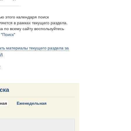
ю этого календаря поиск
ляется в рамках текущего раздела.
а по всему сайту воспользуйтесь
м
"Поиск"
ть материалы текущего раздела за
од
в
ска
ная
Еженедельная