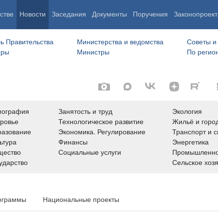
стве
Новости
Заседания
Документы
Поручения
Законопроект
ь Правительства
Министерства и ведомства
Советы и
еры
Министры
По регио
мография
Занятость и труд
Экология
ровье
Технологическое развитие
Жильё и горо
азование
Экономика. Регулирование
Транспорт и с
ьтура
Финансы
Энергетика
щество
Социальные услуги
Промышленно
ударство
Сельское хоз
ограммы
Национальные проекты