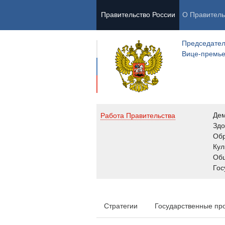
Правительство России
О Правитель
Председател
Вице-премь
Де
Работа Правительства
Здо
Обр
Кул
Об
Гос
Стратегии
Государственные пр