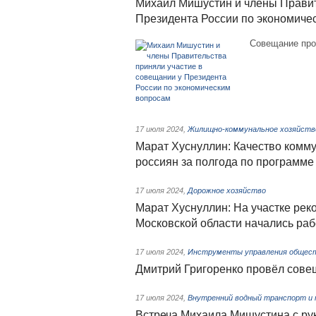
Михаил Мишустин и члены Правит
Президента России по экономиче
Совещание про
17 июля 2024
,
Жилищно-коммунальное хозяйств
Марат Хуснуллин: Качество комму
россиян за полгода по программе
17 июля 2024
,
Дорожное хозяйство
Марат Хуснуллин: На участке рек
Московской области начались раб
17 июля 2024
,
Инструменты управления общес
Дмитрий Григоренко провёл сове
17 июля 2024
,
Внутренний водный транспорт и
Встреча Михаила Мишустина с ру