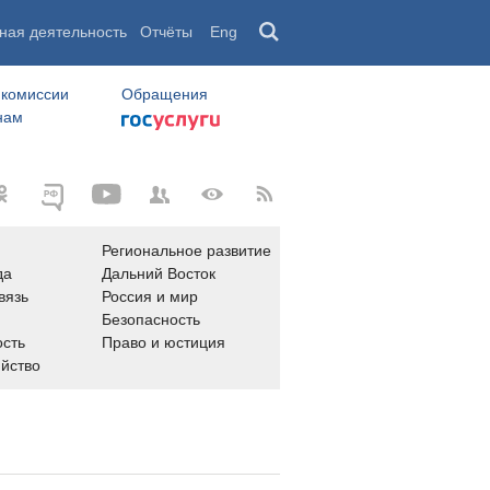
ная деятельность
Отчёты
Eng
 комиссии
Обращения
нам
Региональное развитие
да
Дальний Восток
вязь
Россия и мир
Безопасность
сть
Право и юстиция
яйство