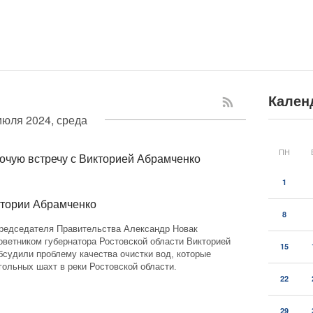
Кален
июля 2024, среда
ПН
чую встречу с Викторией Абрамченко
1
ктории Абрамченко
8
редседателя Правительства Александр Новак
оветником губернатора Ростовской области Викторией
15
судили проблему качества очистки вод, которые
гольных шахт в реки Ростовской области.
22
29