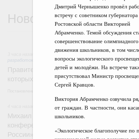
Дмитрий Чернышенко провёл раб
Новости
встречу с советником губернатора
Ростовской области Викторией
Абрамченко. Темой обсуждения ст
совершенствование олимпиадного
движения школьников, в том числ
3 часа назад
,
Государственная политика в сфере научных 
вопросы экологического просвеще
разработок
детей и молодёжи. На встрече так
Правительство расширило перечень пре
присутствовал Министр просвеще
которых освобождаются от НДФЛ
Сергей Кравцов.
Постановление от 5 августа 2026 года №978
Виктория Абрамченко озвучила ря
от граждан. В частности, они кас
4 часа назад
,
Отрасль информационных технологий
Михаил Мишустин дал поручения по итог
школьников.
конференции «Цифровая индустрия пр
«Экологическое благополучие по 
России»
национальной целью развития стра