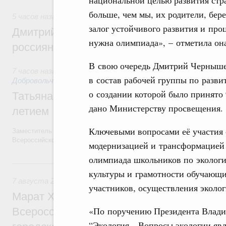
больше, чем мы, их родители, бер
5 часов назад
,
Спорт высших достижений и массовый спо
залог устойчивого развития и про
Дмитрий Чернышенко и Михаил Дегтярёв
нужна олимпиада», – отметила он
россиян с Днём физкультурника
В свою очередь Дмитрий Черныше
7 часов назад
,
Социальные инновации. Некоммерческие орга
в состав рабочей группы по разв
Добровольчество и волонтёрство. Благотворительност
о создании которой было принято
Татьяна Голикова поздравила волонтёров
дано Министерству просвещения.
летием
Ключевыми вопросами её участия 
Заместитель Председателя Правительства Татьяна Голикова поздра
Всероссийского общественного движения «Волонтёры-медики» с 10
модернизацией и трансформацией 
олимпиада школьников по экологи
Вчера
культуры и грамотности обучающи
7 августа 2026
,
Экономика городов. Городская среда
участников, осуществления эколог
Марат Хуснуллин провёл заседание ком
«По поручению Президента Влади
Всероссийского конкурса лучших проект
“Экология„. Вопросы экологии яв