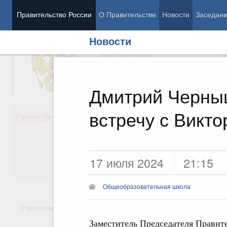
Правительство России
О Правительстве
Новости
Заседан
Новости
Председатель Правительства
М
Вице-премьеры
М
Дмитрий Черны
встречу с Викт
Демография
Занято
Работа Правительства
Здоровье
Технол
Образование
Эконом
Культура
Финан
Общество
Социал
17 июля 2024
21:15
Государство
Общеобразовательная школа
Стратегии
Государственные программы
Национальн
Заместитель Председателя Правит