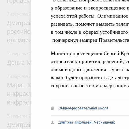
городской среды
а образование и экопросвещение 
7 августа 2026
,
Отрасль информационных технологий
успеха этой работы. Олимпиадное
Дмитрий Чернышенко и Сергей Кравцов 
развивать, поможет выявить талан
российскую сборную с победой на Межд
в том числе в сферах устойчивог
подчеркнул зампред Правительств
олимпиаде по искусственному интеллект
Министр просвещения Сергей Крав
7 августа 2026
,
Общие вопросы промышленной политики
относится к принятию решений, с
Денис Мантуров посетил Ярославскую о
олимпиадного движения – учитыва
важно будет проработать детали 
7 августа 2026
,
Бюджеты субъектов Федерации. Межбюд
Марат Хуснуллин: 15 объектов спортивн
сохранить качество и содержание 
инфраструктуры построили и обновили б
инфраструктурным кредитам
Общеобразовательная школа
7 августа 2026
,
Развитие сельских территорий
Дмитрий Николаевич Чернышенко
Дмитрий Патрушев: Синхронизация госп