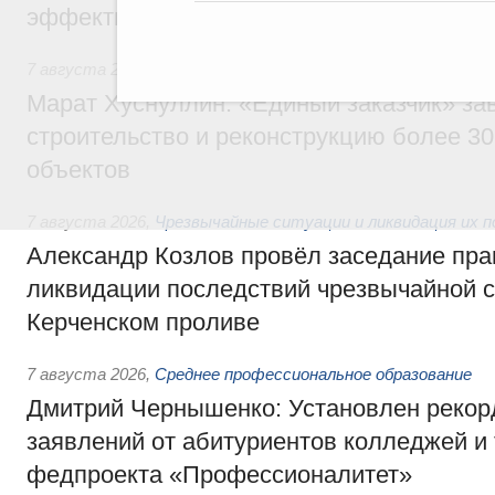
эффективность поддержки сельских тер
7 августа 2026
,
Экономика городов. Городская среда
Марат Хуснуллин: «Единый заказчик» з
строительство и реконструкцию более 3
объектов
7 августа 2026
,
Чрезвычайные ситуации и ликвидация их 
Александр Козлов провёл заседание пра
ликвидации последствий чрезвычайной с
Керченском проливе
7 августа 2026
,
Среднее профессиональное образование
Дмитрий Чернышенко: Установлен рекорд
заявлений от абитуриентов колледжей и
федпроекта «Профессионалитет»