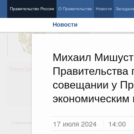
Правительство России
О Правительстве
Новости
Заседан
Новости
Председатель Правительства
М
Вице-премьеры
М
Михаил Мишуст
Правительства 
Демография
Занято
Работа Правительства
Здоровье
Технол
Образование
Эконом
совещании у Пр
Культура
Финан
Общество
Социал
экономическим
Государство
17 июля 2024
14:00
Стратегии
Государственные программы
Национальн