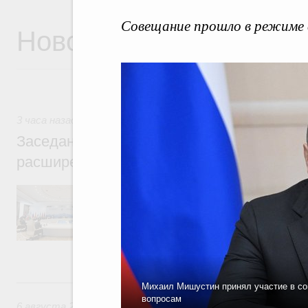
Совещание прошло в режиме 
Новости
3 часа назад
,
Евразийский экономический союз. Интеграци
Заседание Евразийского межправительст
расширенном составе
В повестке заседания актуальные задачи 
числе совершенствование кооперации в о
регулирования и администрирования, разв
обеспечение продовольственной безопасн
железнодорожных перевозок, формирован
рынка.
Вчера
Михаил Мишустин принял участие в со
вопросам
6 августа 2026
,
Общие вопросы промышленной политики