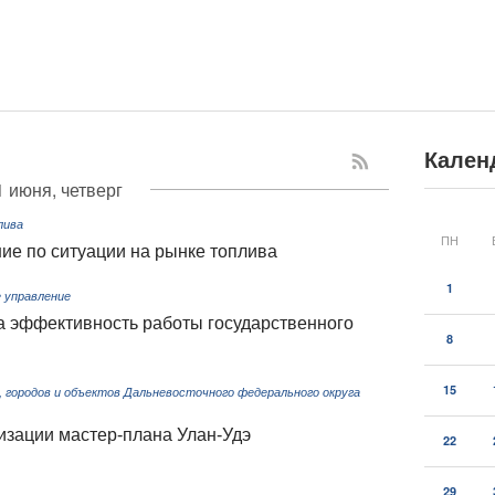
Кален
1 июня, четверг
лива
ПН
ие по ситуации на рынке топлива
1
 управление
 эффективность работы государственного
8
15
 городов и объектов Дальневосточного федерального округа
изации мастер-плана Улан-Удэ
22
29