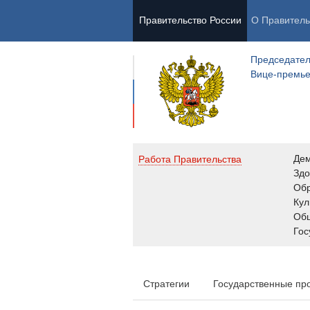
Правительство России
О Правитель
Председател
Вице-премь
Де
Работа Правительства
Здо
Обр
Кул
Об
Гос
Стратегии
Государственные пр