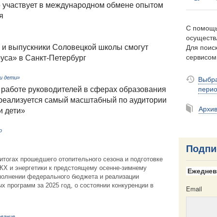
о участвует в международном обмене опытом
я
С помощь
осуществ
Для поиск
и выпускники Соловецкой школы смогут
сервисо
руса» в Санкт-Петербург
Выбра
и дети»
пери
работе руководителей в сферах образования
реализуется самый масштабный по аудитории
Архи
и дети»
о
Подпи
 итогах прошедшего отопительного сезона и подготовке
КХ и энергетики к предстоящему осенне-зимнему
Ежеднев
сполнении федерального бюджета и реализации
х программ за 2025 год, о состоянии конкуренции в
Email
ование