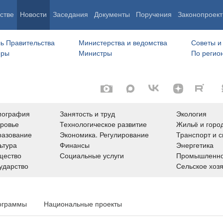
стве
Новости
Заседания
Документы
Поручения
Законопроект
ь Правительства
Министерства и ведомства
Советы и
еры
Министры
По регио
мография
Занятость и труд
Экология
ровье
Технологическое развитие
Жильё и горо
азование
Экономика. Регулирование
Транспорт и с
ьтура
Финансы
Энергетика
щество
Социальные услуги
Промышленно
ударство
Сельское хоз
ограммы
Национальные проекты