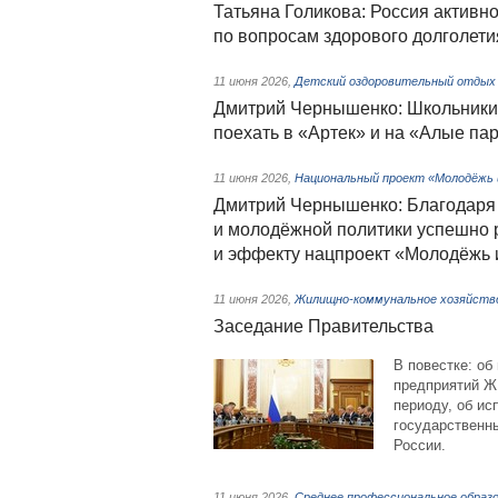
Татьяна Голикова: Россия активн
по вопросам здорового долголети
11 июня 2026
,
Детский оздоровительный отдых
Дмитрий Чернышенко: Школьники 
поехать в «Артек» и на «Алые па
11 июня 2026
,
Национальный проект «Молодёжь 
Дмитрий Чернышенко: Благодаря 
и молодёжной политики успешно 
и эффекту нацпроект «Молодёжь 
11 июня 2026
,
Жилищно-коммунальное хозяйств
Заседание Правительства
В повестке: об
предприятий Ж
периоду, об и
государственны
России.
11 июня 2026
,
Среднее профессиональное образ