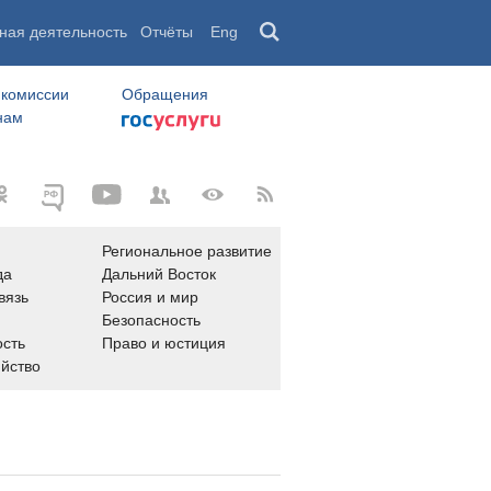
ная деятельность
Отчёты
Eng
 комиссии
Обращения
нам
Региональное развитие
да
Дальний Восток
вязь
Россия и мир
Безопасность
сть
Право и юстиция
яйство