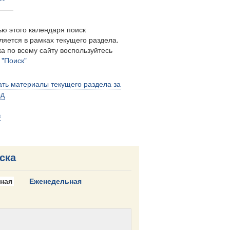
ю этого календаря поиск
ляется в рамках текущего раздела.
а по всему сайту воспользуйтесь
м
"Поиск"
ть материалы текущего раздела за
од
в
ска
ная
Еженедельная