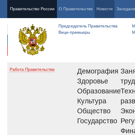
Правительство России
О Правительстве
Новости
Заседан
Председатель Правительства
М
Вице-премьеры
М
Демография
Заня
Работа Правительства
Здоровье
труд
Образование
Тех
Культура
раз
Общество
Эко
Государство
Рег
Фин